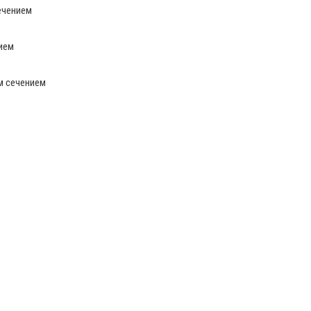
ечением
ием
м сечением