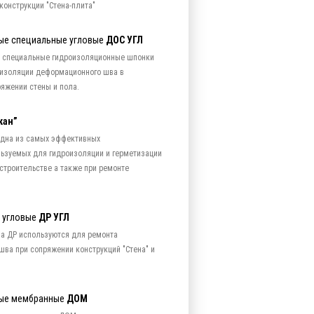
конструкции "Стена-плита"
ые специальные угловые
ДОС УГЛ
 специальные гидроизоляционные шпонки
 изоляции деформационного шва в
ряжении стены и пола.
кан”
 одна из самых эффективных
ьзуемых для гидроизоляции и герметизации
троительстве а также при ремонте
 угловые
ДР УГЛ
а ДР используются для ремонта
ва при сопряжении конструкций "Стена" и
ые мембранные
ДОМ