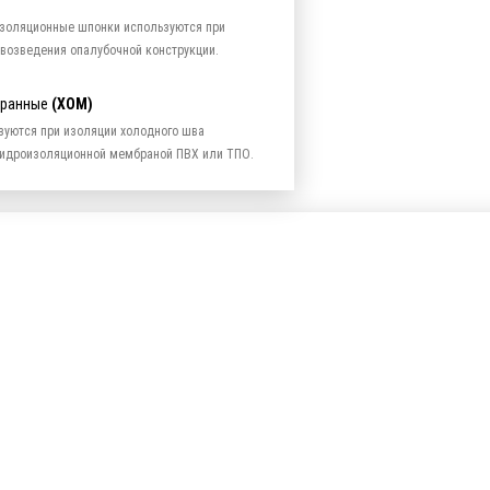
золяционные шпонки используются при
 возведения опалубочной конструкции.
бранные
(ХОМ)
зуются при изоляции холодного шва
 гидроизоляционной мембраной ПВХ или ТПО.