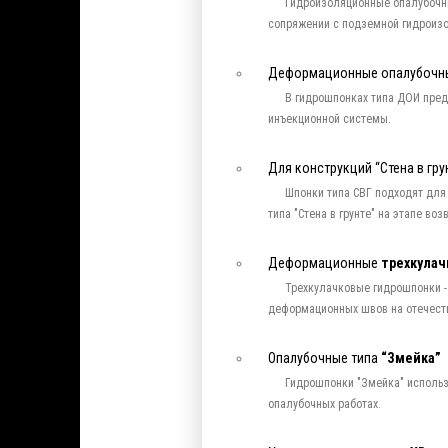
Гидроизоляционные опалубочн
сопряжении с подземной гидроиз
Деформационные опалубочн
В гидрошпонках типа ДОИ пре
инъекционной системы.
Для конструкций “Стена в гру
Шпонки типа СВГ подходят для
типа "Стена в грунте" на этапе во
Деформационные
трехкула
Трехкулачковые гидрошпонки -
деформационных швов на отечест
Опалубочные типа
“Змейка”
Гидрошпонки "Змейка" исполь
опалубочных работах.