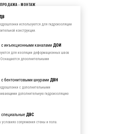
 ПРОДАЖА - МОНТАЖ
ДВ
идрошпонки используются для гидроизоляции
ительной конструкции.
 с инъекционными каналами
ДОИ
зуются для изоляции деформационных швов
й. Оснащаются дпоолнительными
 с бентонитовыми шнурами
ДВН
идрошпонки с дополнительными
ечивающими дополнительную гидроизоляцию
е специальные
ДВС
 условиях сопряжения стены и пола.