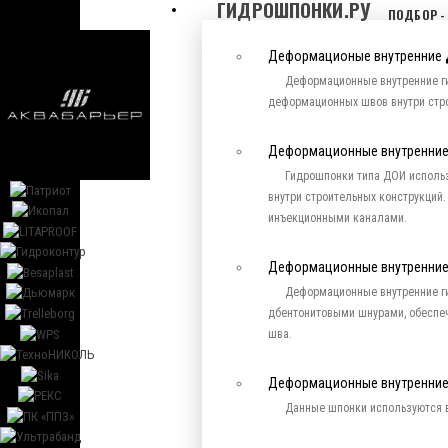
ГИДРОШПОНКИ.РУ
ПОДБОР -
Деформационые внутренние
Деформационные внутренние г
деформационных швов внутри стро
Деформационные внутренние
Гидрошпонки типа ДОИ исполь
внутри строительных конструкци
инъекционными каналами.
Деформационные внутренние
Деформационные внутренние г
дбентонитовыми шнурами, обесп
шва.
Деформационные внутренни
Данные шпонки используются в