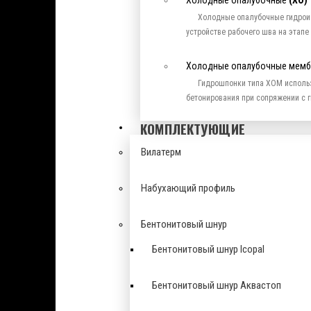
Холодные опалубочные
(ХО)
Холодные опалубочные гидрои
устройстве рабочего шва на этапе
Холодные опалубочные мем
Гидрошпонки типа ХОМ исполь
бетонирования при сопряжении с
КОМПЛЕКТУЮЩИЕ
Вилатерм
Набухающий профиль
Бентонитовый шнур
Бентонитовый шнур Icopal
Бентонитовый шнур Аквастоп