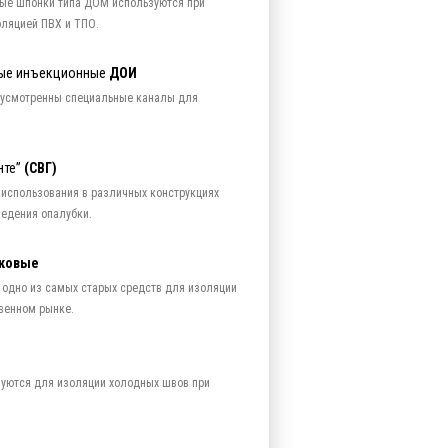
ые шпонки типа ДОМ используются при
оляцией ПВХ и ТПО.
ые инъекционные
ДОИ
дусмотренны специальные каналы для
нте”
(СВГ)
 использования в различных конструкциях
зведения опалубки.
чковые
 одно из самых старых средств для изоляции
венном рынке.
зуются для изоляции холодных швов при