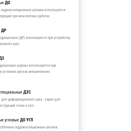
ные
ДО
 гидроизоляционные шпонки используются
трукций при монолитных работах.
е
ДР
дрошпонки (ДР) используются при устройству
ионного шва.
ДЗ
рошпонки широко используются при
в условиях рисков механических
специальные
ДЗС
 для деформационного шва - серия для
нструкций стена и пол.
ые угловые
ДО УГЛ
лубочные гидроизоляционные шпонки,