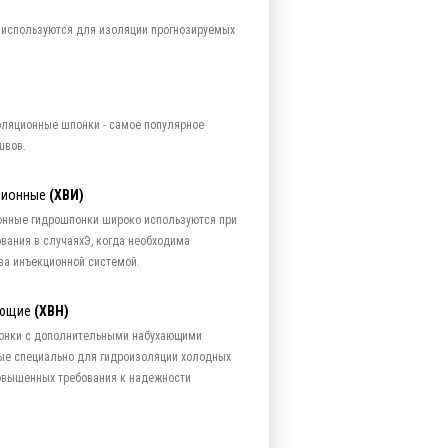
 используются для изоляции прогнозируемых
оляционные шпонки - самое популярное
швов.
ционные
(ХВИ)
онные гидрошпонки широко используются при
вания в случаяхЭ, когда необходима
ва инъекционной системой.
ающие
(ХВН)
онки с дополнительными набухающими
ые специально для гидроизоляции холодных
овышенных требования к надежности