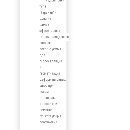
Гидрошпонки
типа
"Таракан" -
одна из
самых
эффективных
гидроизоляционных
шпонок,
используемых
для
гидроизоляции
и
герметизации
деформационных
швов при
новом
строительстве
а также при
ремонте
существующих
сооружений.