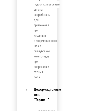
гидроизоляционные
шпонки
разработаны
для
применения
при
изоляции
деформационного
шва в
опалубочной
конструкции
при
сопряжении
стены и
пола.
Деформационные
типа
“Таракан”