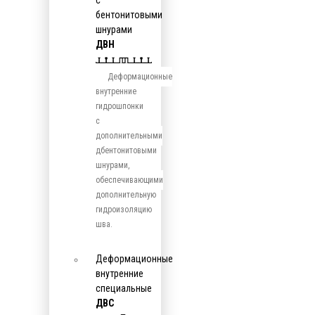
с
бентонитовыми
шнурами
ДВН
Деформационные
внутренние
гидрошпонки
с
дополнительными
дбентонитовыми
шнурами,
обеспечивающими
дополнительную
гидроизоляцию
шва.
Деформационные
внутренние
специальные
ДВС