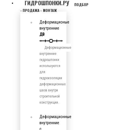
ГИДРОШПОНКИ.РУ
ПОДБОР
- ПРОДАЖА - МОНТАЖ
Деформационые
внутренние
ДВ
Деформационные
внутренние
гидрошпонки
используются
для
гидроизоляции
деформационных
швов внутри
строительной
конструкции.
Деформационные
внутренние
с