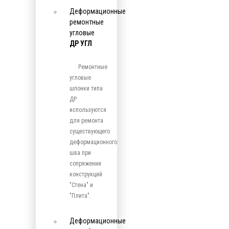
Деформационные
ремонтные
угловые
ДР УГЛ
Ремонтные
угловые
шпонки типа
ДР
используются
для ремонта
существующего
деформационного
шва при
сопряжении
конструкций
"Стена" и
"Плита".
Деформационные