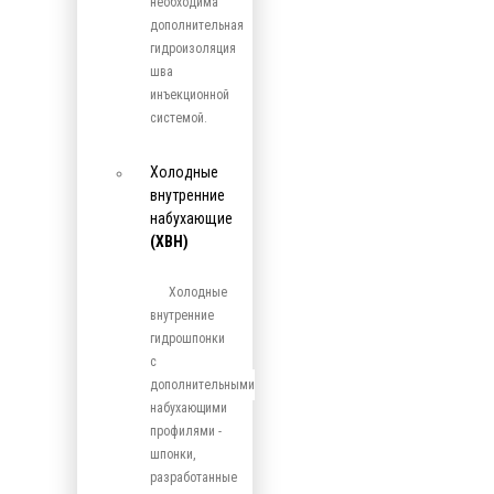
необходима
дополнительная
гидроизоляция
шва
инъекционной
системой.
Холодные
внутренние
набухающие
(ХВН)
Холодные
внутренние
гидрошпонки
с
дополнительными
набухающими
профилями -
шпонки,
разработанные