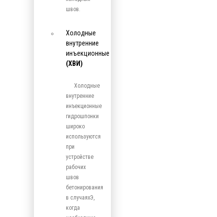
швов.
Холодные
внутренние
инъекционные
(ХВИ)
Холодные
внутренние
инъекционные
гидрошпонки
широко
используются
при
устройстве
рабочих
швов
бетонирования
в случаяхЭ,
когда