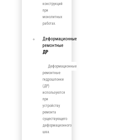
конструкций
при
монолитных
работах.
Деформационные
ремонтные
ДР
Деформационные
ремонтные
гидрошпонки
(ДР)
используются
при
устройству
ремонта
существующего
деформационного
шва.