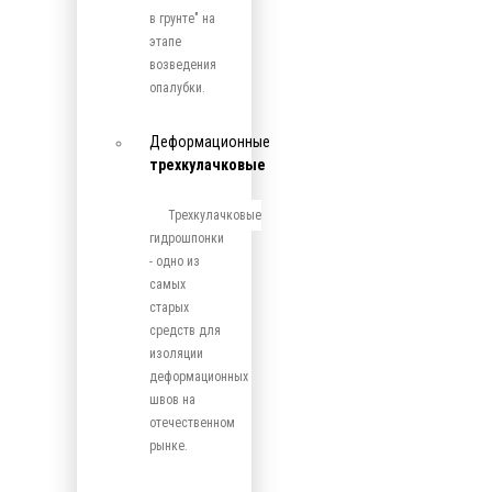
в грунте" на
этапе
возведения
опалубки.
Деформационные
трехкулачковые
Трехкулачковые
гидрошпонки
- одно из
самых
старых
средств для
изоляции
деформационных
швов на
отечественном
рынке.