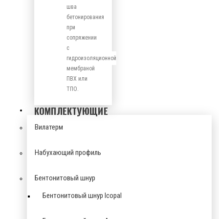
шва
бетонирования
при
сопряжении
с
гидроизоляционной
мембраной
ПВХ или
ТПО.
КОМПЛЕКТУЮЩИЕ
Вилатерм
Набухающий профиль
Бентонитовый шнур
Бентонитовый шнур Icopal