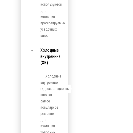
используются
для
изоляции
прогнозируемых
усадочных
швов.
Холодные
внутренние
(ХВ)
Холодные
внутренние
гидроизоляционные
шпонки -
самое
популярное
решение
для
изоляции
холодных