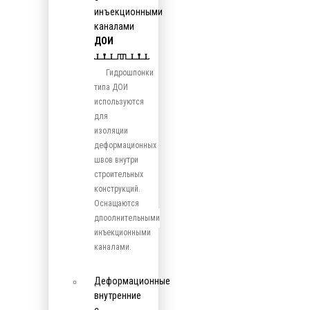
инъекционными
каналами
ДОИ
Гидрошпонки
типа ДОИ
используются
для
изоляции
деформационных
швов внутри
строительных
конструкций.
Оснащаются
дпоолнительными
инъекционными
каналами.
Деформационные
внутренние