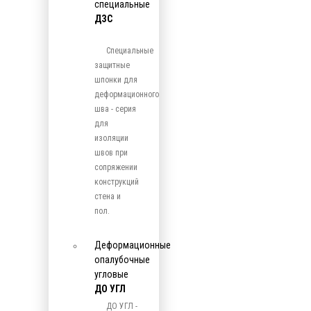
специальные
ДЗС
Специальные
защитные
шпонки для
деформационного
шва - серия
для
изоляции
швов при
сопряжении
конструкций
стена и
пол.
Деформационные
опалубочные
угловые
ДО УГЛ
ДО УГЛ -