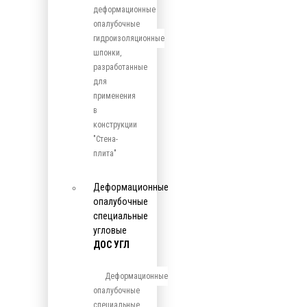
деформационные
опалубочные
гидроизоляционные
шпонки,
разработанные
для
применения
в
конструкции
"Стена-
плита"
Деформационные
опалубочные
специальные
угловые
ДОС УГЛ
Деформационные
опалубочные
специальные