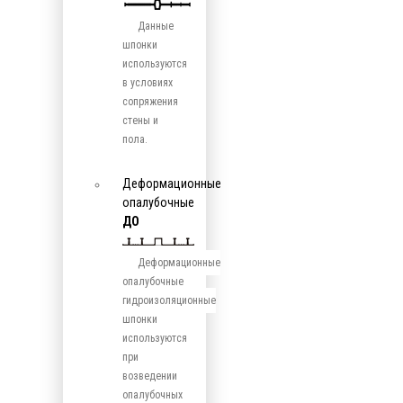
Данные
шпонки
используются
в условиях
сопряжения
стены и
пола.
Деформационные
опалубочные
ДО
Деформационные
опалубочные
гидроизоляционные
шпонки
используются
при
возведении
опалубочных