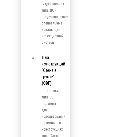
гидрошпонках
типа ДОИ
предусмотренны
специальные
каналы для
инъекционной
системы.
Для
конструкций
“Стена в
грунте”
(СВГ)
Шпонки
типа СВГ
подходят
для
использования
в различных
конструкциях
типа "Стена