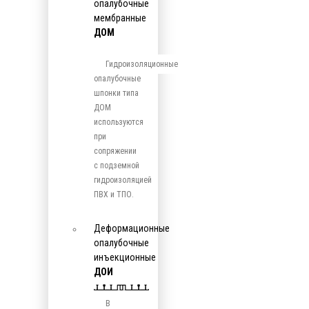
опалубочные
мембранные
ДОМ
Гидроизоляционные
опалубочные
шпонки типа
ДОМ
используются
при
сопряжении
с подземной
гидроизоляцией
ПВХ и ТПО.
Деформационные
опалубочные
инъекционные
ДОИ
В