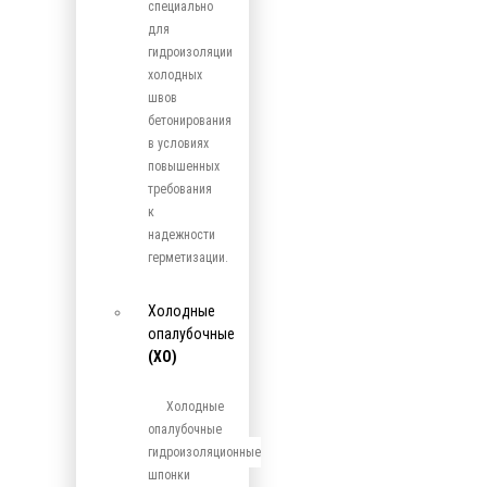
специально
для
гидроизоляции
холодных
швов
бетонирования
в условиях
повышенных
требования
к
надежности
герметизации.
Холодные
опалубочные
(ХО)
Холодные
опалубочные
гидроизоляционные
шпонки