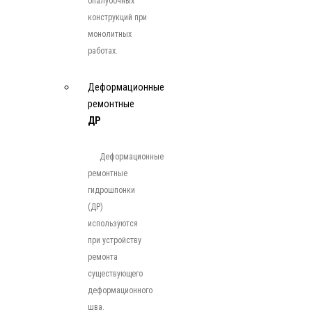
опалубочных
конструкций при
монолитных
работах.
Деформационные
ремонтные
ДР
Деформационные
ремонтные
гидрошпонки
(ДР)
используются
при устройству
ремонта
существующего
деформационного
шва.