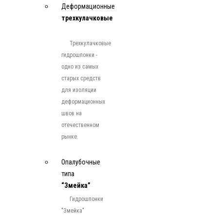
Деформационные
трехкулачковые
Трехкулачковые
гидрошпонки -
одно из самых
старых средств
для изоляции
деформационных
швов на
отечественном
рынке.
Опалубочные
типа
“Змейка”
Гидрошпонки
"Змейка"