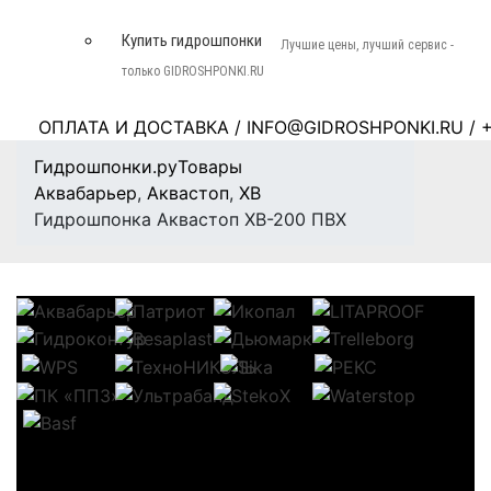
Купить гидрошпонки
Лучшие цены, лучший сервис -
только GIDROSHPONKI.RU
ОПЛАТА И ДОСТАВКА
/
INFO@GIDROSHPONKI.RU
/ +
Гидрошпонки.ру
Товары
Аквабарьер
,
Аквастоп
,
ХВ
Гидрошпонка Аквастоп ХВ-200 ПВХ