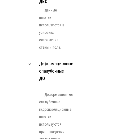
ДВС
Данные
шпонки
используются в
условиях
сопряжения
стены и пола.
Деформационные
опалубочные
ДО
Деформационные
опалубочные
гидроизоляционные
шпонки
используются
при возведении