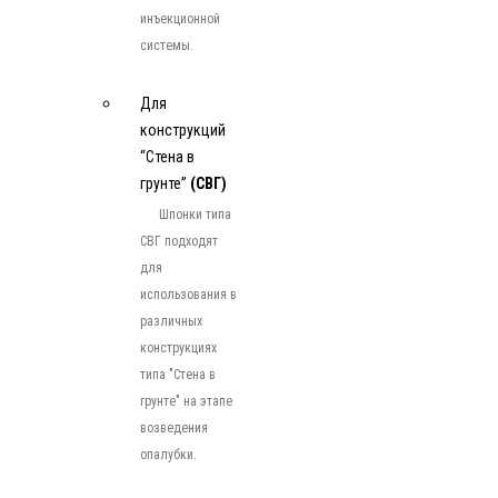
инъекционной
системы.
Для
конструкций
“Стена в
грунте”
(СВГ)
Шпонки типа
СВГ подходят
для
использования в
различных
конструкциях
типа "Стена в
грунте" на этапе
возведения
опалубки.