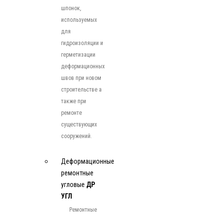
шпонок,
используемых
для
гидроизоляции и
герметизации
деформационных
швов при новом
строительстве а
также при
ремонте
существующих
сооружений.
Деформационные
ремонтные
угловые
ДР
УГЛ
Ремонтные