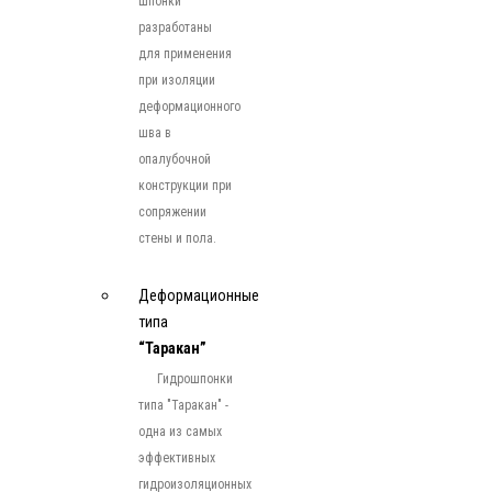
шпонки
разработаны
для применения
при изоляции
деформационного
шва в
опалубочной
конструкции при
сопряжении
стены и пола.
Деформационные
типа
“Таракан”
Гидрошпонки
типа "Таракан" -
одна из самых
эффективных
гидроизоляционных