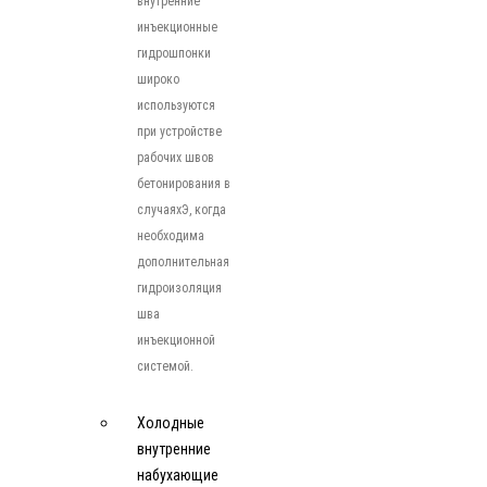
внутренние
инъекционные
гидрошпонки
широко
используются
при устройстве
рабочих швов
бетонирования в
случаяхЭ, когда
необходима
дополнительная
гидроизоляция
шва
инъекционной
системой.
Холодные
внутренние
набухающие