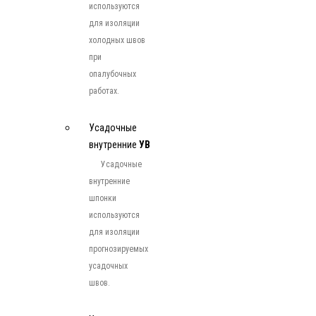
используются
для изоляции
холодных швов
при
опалубочных
работах.
Усадочные
внутренние
УВ
Усадочные
внутренние
шпонки
используются
для изоляции
прогнозируемых
усадочных
швов.