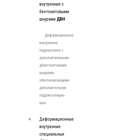
внутренние с
бентонитовыми
шнурами
ДВН
Деформационные
внутренние
гидрошпонки с
дополнительными
дбентонитовыми
шнурами,
обеспечивающими
дополнительную
гидроизоляцию
шва.
Деформационные
внутренние
специальные