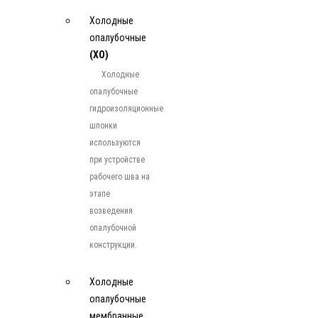
Холодные
опалубочные
(ХО)
Холодные
опалубочные
гидроизоляционные
шпонки
используются
при устройстве
рабочего шва на
этапе
возведения
опалубочной
конструкции.
Холодные
опалубочные
мембранные