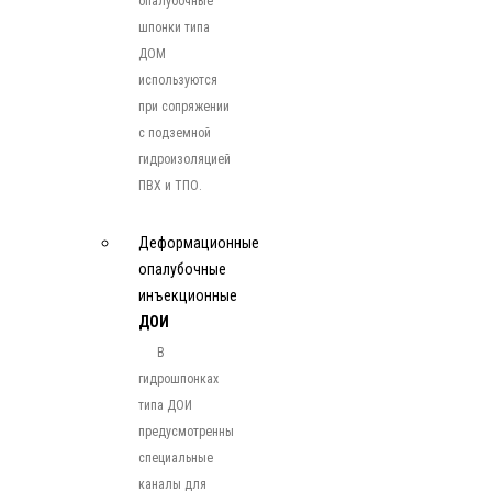
опалубочные
шпонки типа
ДОМ
используются
при сопряжении
с подземной
гидроизоляцией
ПВХ и ТПО.
Деформационные
опалубочные
инъекционные
ДОИ
В
гидрошпонках
типа ДОИ
предусмотренны
специальные
каналы для