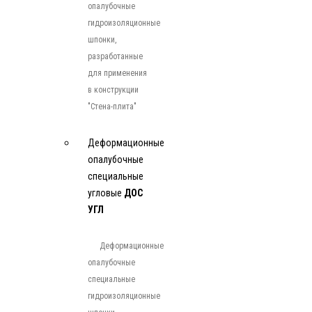
опалубочные
гидроизоляционные
шпонки,
разработанные
для применения
в конструкции
"Стена-плита"
Деформационные
опалубочные
специальные
угловые
ДОС
УГЛ
Деформационные
опалубочные
специальные
гидроизоляционные