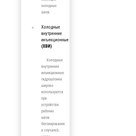
холодных
швов.
Холодные
внутренние
инъекционные
(ХВИ)
Холодные
внутренние
инъекционные
гидрошпонки
широко
используются
при
устройстве
рабочих
швов
бетонирования
в случаяхЭ,