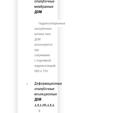
опалубочные
мембранные
ДОМ
Гидроизоляционные
опалубочные
шпонки типа
ДОМ
используются
при
сопряжении
с подземной
гидроизоляцией
ПВХ и ТПО.
Деформационные
опалубочные
инъекционные
ДОИ
В