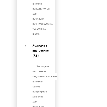
шпонки
используются
для
изоляции
прогнозируемых
усадочных
швов.
Холодные
внутренние
(ХВ)
Холодные
внутренние
гидроизоляционные
шпонки -
самое
популярное
решение
для
изоляции