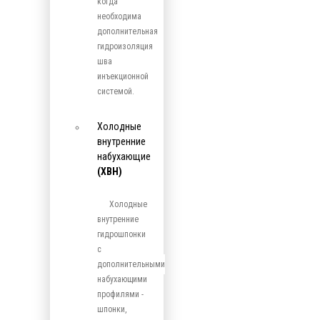
когда
необходима
дополнительная
гидроизоляция
шва
инъекционной
системой.
Холодные
внутренние
набухающие
(ХВН)
Холодные
внутренние
гидрошпонки
с
дополнительными
набухающими
профилями -
шпонки,