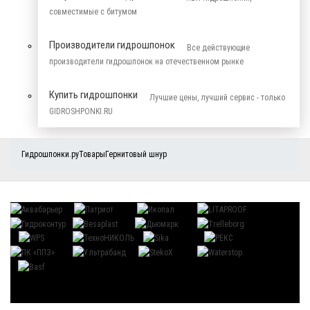
совместимые с битумом
Производители гидрошпонок
Все действующие
производители гидрошпонок на отечественном рынке
Купить гидрошпонки
Лучшие цены, лучший сервис - только
GIDROSHPONKI.RU
Гидрошпонки.ру
Товары
Гернитовый шнур