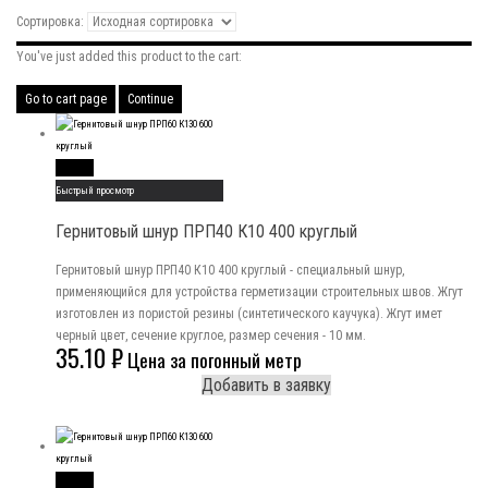
Сортировка:
You've just added this product to the cart:
Go to cart page
Continue
Read More
Быстрый просмотр
Гернитовый шнур ПРП40 К10 400 круглый
Гернитовый шнур ПРП40 К10 400 круглый - специальный шнур,
применяющийся для устройства герметизации строительных швов. Жгут
изготовлен из пористой резины (синтетического каучука). Жгут имет
черный цвет, сечение круглое, размер сечения - 10 мм.
35.10
₽
Цена за погонный метр
Добавить в заявку
Read More