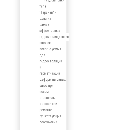
Гидрошпонки
типа
"Таракан" -
одна из
самых
эффективных
гидроизоляционных
шпонок,
используемых
для
гидроизоляции
и
герметизации
деформационных
швов при
новом
строительстве
а также при
ремонте
существующих
сооружений.