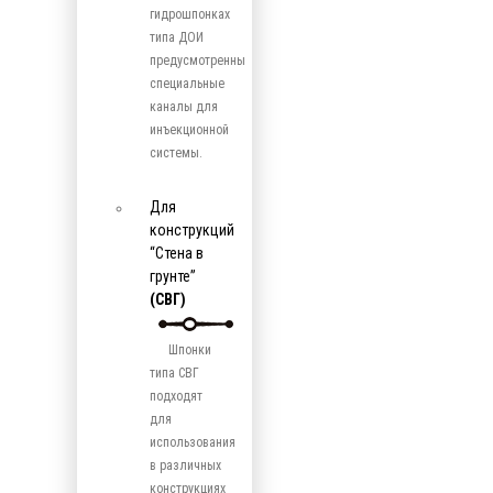
гидрошпонках
типа ДОИ
предусмотренны
специальные
каналы для
инъекционной
системы.
Для
конструкций
“Стена в
грунте”
(СВГ)
Шпонки
типа СВГ
подходят
для
использования
в различных
конструкциях