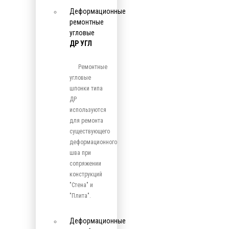
Деформационные
ремонтные
угловые
ДР УГЛ
Ремонтные
угловые
шпонки типа
ДР
используются
для ремонта
существующего
деформационного
шва при
сопряжении
конструкций
"Стена" и
"Плита".
Деформационные