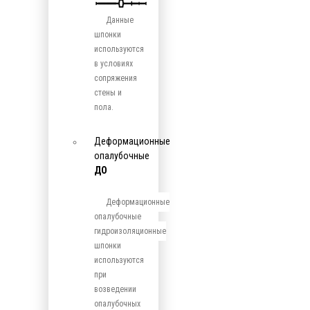
Данные
шпонки
используются
в условиях
сопряжения
стены и
пола.
Деформационные
опалубочные
ДО
Деформационные
опалубочные
гидроизоляционные
шпонки
используются
при
возведении
опалубочных