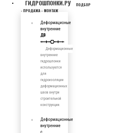
ГИДРОШПОНКИ.РУ
ПОДБОР
- ПРОДАЖА - МОНТАЖ
Деформационые
внутренние
ДВ
Деформационные
внутренние
гидрошпонки
используются
для
гидроизоляции
деформационных
швов внутри
строительной
конструкции.
Деформационные
внутренние
с