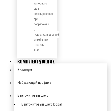
холодного
шва
бетонирования
при
сопряжении
с
гидроизоляционной
мембраной
ПВХ или
ТПО.
КОМПЛЕКТУЮЩИЕ
Вилатерм
Набухающий профиль
Бентонитовый шнур
Бентонитовый шнур Icopal