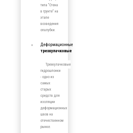
типа "Стена
в грунте" на
этапе
возведения
опалубки.
Деформационные
трехкулачковые
Трехкулачковые
гидрошпонки
- одно из
самых
старых
средств для
изоляции
деформационных
швов на
отечественном
рынке.