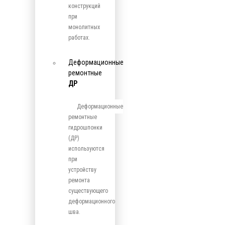
конструкций
при
монолитных
работах.
Деформационные
ремонтные
ДР
Деформационные
ремонтные
гидрошпонки
(ДР)
используются
при
устройству
ремонта
существующего
деформационного
шва.