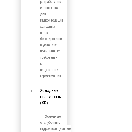
разработанные
специально
для
гидроизоляции
холодных
швов
бетонирования
в условиях
повышенных
требования
к
надежности
герметизации.
Холодные
опалубочные
(ХО)
Холодные
опалубочные
гидроизоляционные