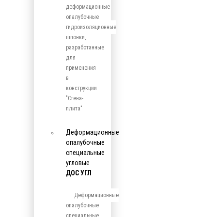
деформационные
опалубочные
гидроизоляционные
шпонки,
разработанные
для
применения
в
конструкции
"Стена-
плита"
Деформационные
опалубочные
специальные
угловые
ДОС УГЛ
Деформационные
опалубочные
специальные