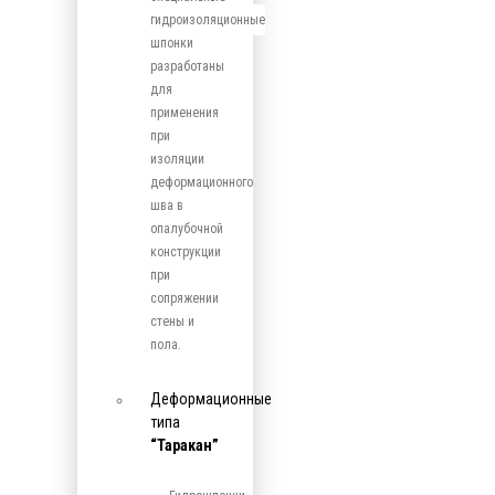
гидроизоляционные
шпонки
разработаны
для
применения
при
изоляции
деформационного
шва в
опалубочной
конструкции
при
сопряжении
стены и
пола.
Деформационные
типа
“Таракан”