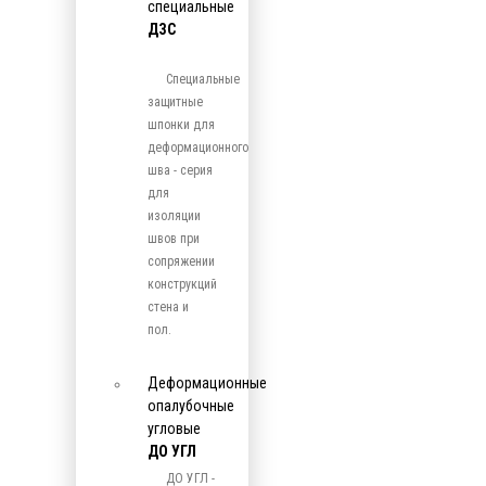
специальные
ДЗС
Специальные
защитные
шпонки для
деформационного
шва - серия
для
изоляции
швов при
сопряжении
конструкций
стена и
пол.
Деформационные
опалубочные
угловые
ДО УГЛ
ДО УГЛ -