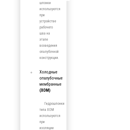
шпонки
используются
при
устройстве
рабочего
шва на
этапе
возведения
опалубочной
конструкции.
Холодные
опалубочные
мембранные
(ХОМ)
Гидрошпонки
типа ХОМ
используются
при
изоляции