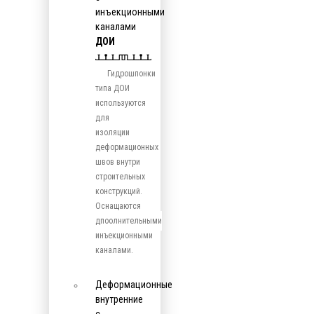
инъекционными
каналами
ДОИ
Гидрошпонки
типа ДОИ
используются
для
изоляции
деформационных
швов внутри
строительных
конструкций.
Оснащаются
дпоолнительными
инъекционными
каналами.
Деформационные
внутренние