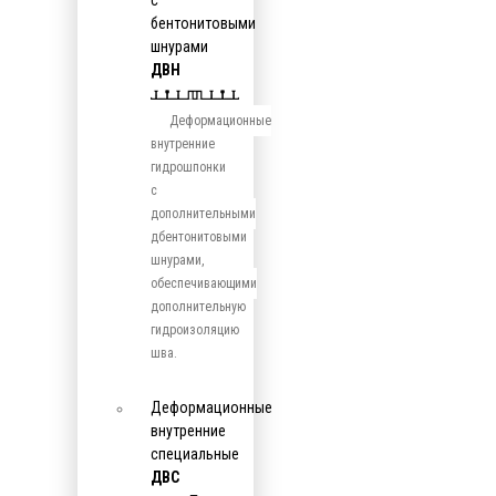
с
бентонитовыми
шнурами
ДВН
Деформационные
внутренние
гидрошпонки
с
дополнительными
дбентонитовыми
шнурами,
обеспечивающими
дополнительную
гидроизоляцию
шва.
Деформационные
внутренние
специальные
ДВС