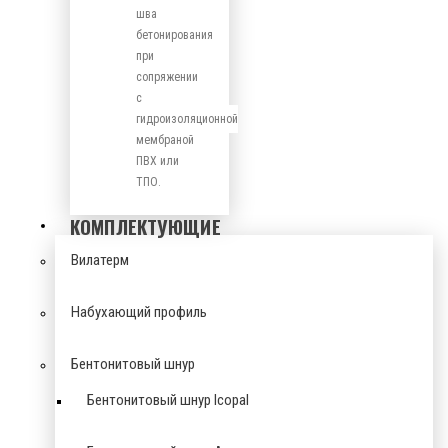
шва
бетонирования
при
сопряжении
с
гидроизоляционной
мембраной
ПВХ или
ТПО.
КОМПЛЕКТУЮЩИЕ
Вилатерм
Набухающий профиль
Бентонитовый шнур
Бентонитовый шнур Icopal