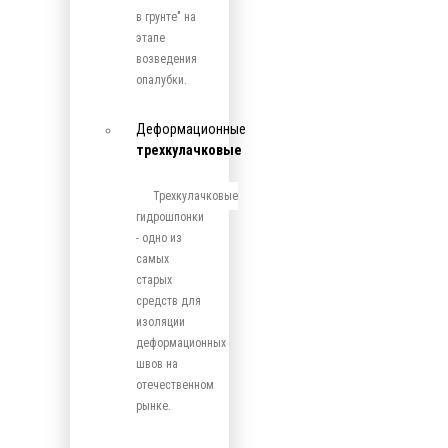
в грунте" на
этапе
возведения
опалубки.
Деформационные
трехкулачковые
Трехкулачковые
гидрошпонки
- одно из
самых
старых
средств для
изоляции
деформационных
швов на
отечественном
рынке.