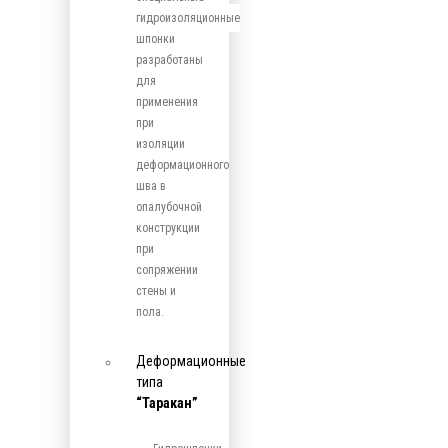
гидроизоляционные
шпонки
разработаны
для
применения
при
изоляции
деформационного
шва в
опалубочной
конструкции
при
сопряжении
стены и
пола.
Деформационные
типа
“Таракан”