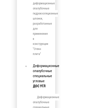
деформационные
опалубочные
гидроизоляционные
шпонки,
разработанные
для
применения
в
конструкции
"Стена-
плита"
Деформационные
опалубочные
специальные
угловые
ДОС УГЛ
Деформационные
опалубочные
специальные