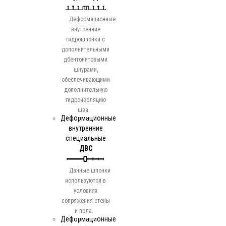
Деформационные
внутренние
гидрошпонки с
дополнительными
дбентонитовыми
шнурами,
обеспечивающими
дополнительную
гидроизоляцию
шва.
Деформационные
внутренние
специальные
ДВС
Данные шпонки
используются в
условиях
сопряжения стены
и пола.
Деформационные