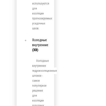
используются
для
изоляции
прогнозируемых
усадочных
швов.
Холодные
внутренние
(ХВ)
Холодные
внутренние
гидроизоляционные
шпонки -
самое
популярное
решение
для
изоляции
холодных