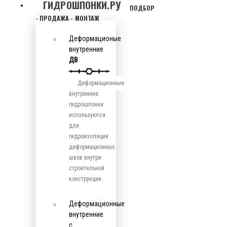
ГИДРОШПОНКИ.РУ
ПОДБОР
- ПРОДАЖА - МОНТАЖ
Деформационые
внутренние
ДВ
Деформационные
внутренние
гидрошпонки
используются
для
гидроизоляции
деформационных
швов внутри
строительной
конструкции.
Деформационные
внутренние
с