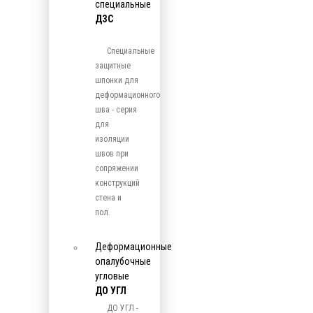
специальные
ДЗС
Специальные
защитные
шпонки для
деформационного
шва - серия
для
изоляции
швов при
сопряжении
конструкций
стена и
пол.
Деформационные
опалубочные
угловые
ДО УГЛ
ДО УГЛ -