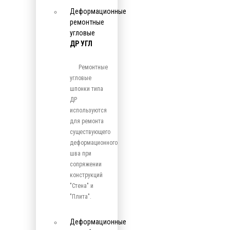
Деформационные
ремонтные
угловые
ДР УГЛ
Ремонтные
угловые
шпонки типа
ДР
используются
для ремонта
существующего
деформационного
шва при
сопряжении
конструкций
"Стена" и
"Плита".
Деформационные