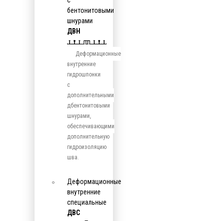
с
бентонитовыми
шнурами
ДВН
Деформационные
внутренние
гидрошпонки
с
дополнительными
дбентонитовыми
шнурами,
обеспечивающими
дополнительную
гидроизоляцию
шва.
Деформационные
внутренние
специальные
ДВС