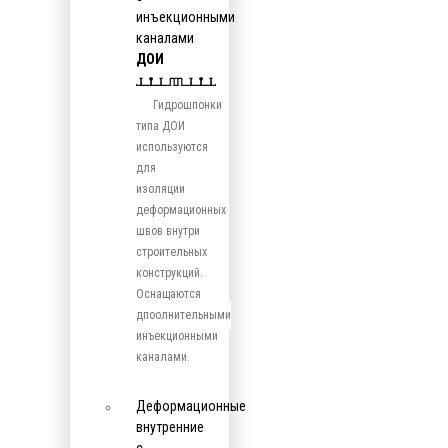
инъекционными
каналами
ДОИ
Гидрошпонки
типа ДОИ
используются
для
изоляции
деформационных
швов внутри
строительных
конструкций.
Оснащаются
дпоолнительными
инъекционными
каналами.
Деформационные
внутренние