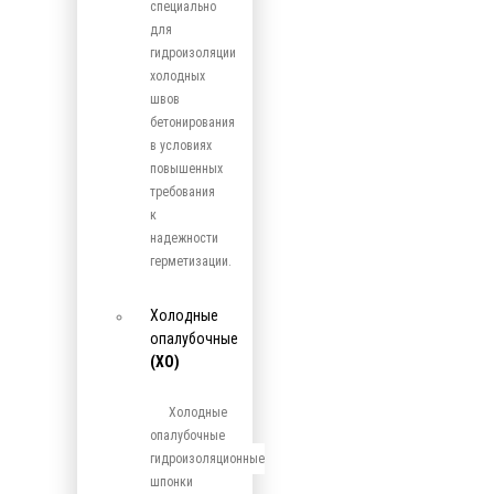
специально
для
гидроизоляции
холодных
швов
бетонирования
в условиях
повышенных
требования
к
надежности
герметизации.
Холодные
опалубочные
(ХО)
Холодные
опалубочные
гидроизоляционные
шпонки