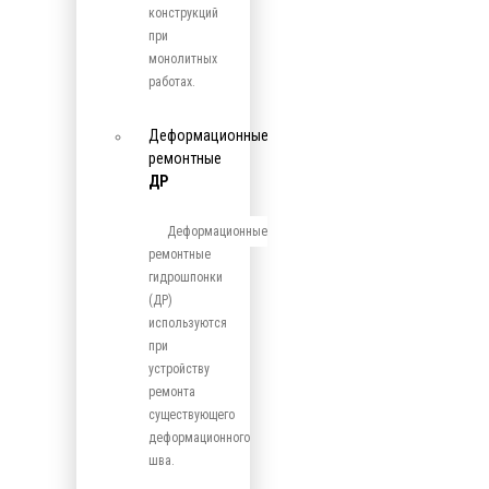
конструкций
при
монолитных
работах.
Деформационные
ремонтные
ДР
Деформационные
ремонтные
гидрошпонки
(ДР)
используются
при
устройству
ремонта
существующего
деформационного
шва.