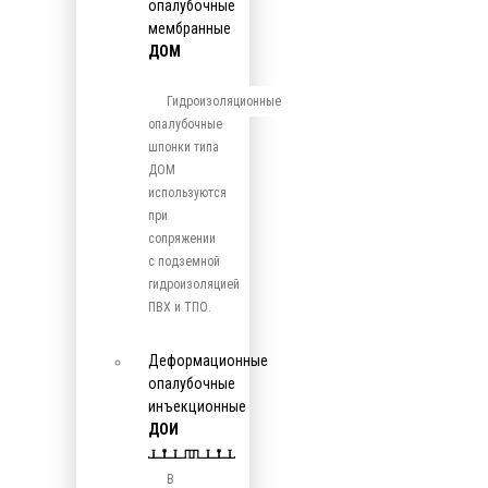
опалубочные
мембранные
ДОМ
Гидроизоляционные
опалубочные
шпонки типа
ДОМ
используются
при
сопряжении
с подземной
гидроизоляцией
ПВХ и ТПО.
Деформационные
опалубочные
инъекционные
ДОИ
В