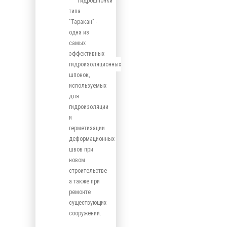
Гидрошпонки
типа
"Таракан" -
одна из
самых
эффективных
гидроизоляционных
шпонок,
используемых
для
гидроизоляции
и
герметизации
деформационных
швов при
новом
строительстве
а также при
ремонте
существующих
сооружений.