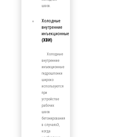
швов.
Холодные
внутренние
инъекционные
(ХВИ)
Холодные
внутренние
инъекционные
гидрошпонки
широко
используются
при
устройстве
рабочих
швов
бетонирования
в случаяхЭ,
когда