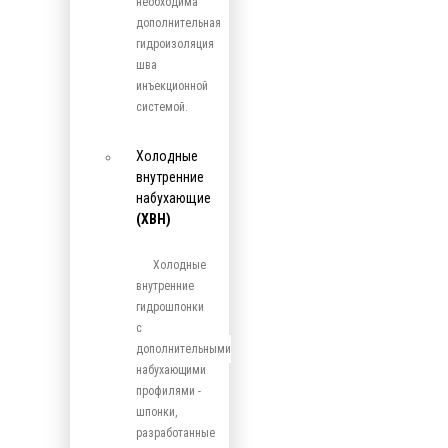
необходима
дополнительная
гидроизоляция
шва
инъекционной
системой.
Холодные
внутренние
набухающие
(ХВН)
Холодные
внутренние
гидрошпонки
с
дополнительными
набухающими
профилями -
шпонки,
разработанные