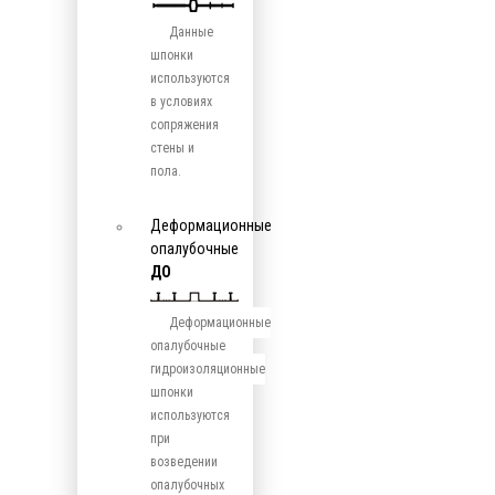
Данные
шпонки
используются
в условиях
сопряжения
стены и
пола.
Деформационные
опалубочные
ДО
Деформационные
опалубочные
гидроизоляционные
шпонки
используются
при
возведении
опалубочных