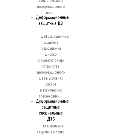
существующего
деформационного
шва.
Деформационные
защитные
ДЗ
Деформационные
защитные
гидрошпонки
широко
используются при
устройстве
деформационного
шва в условиях
рисков
механических
повреждений.
Деформационные
защитные
специальные
ДЗС
Специальные
защитные шпонки