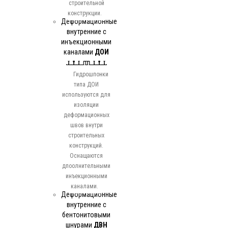
строительной
конструкции.
Деформационные
внутренние с
инъекционными
каналами
ДОИ
Гидрошпонки
типа ДОИ
используются для
изоляции
деформационных
швов внутри
строительных
конструкций.
Оснащаются
дпоолнительными
инъекционными
каналами.
Деформационные
внутренние с
бентонитовыми
шнурами
ДВН