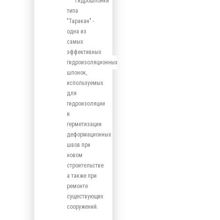
Гидрошпонки
типа
"Таракан" -
одна из
самых
эффективных
гидроизоляционных
шпонок,
используемых
для
гидроизоляции
и
герметизации
деформационных
швов при
новом
строительстве
а также при
ремонте
существующих
сооружений.