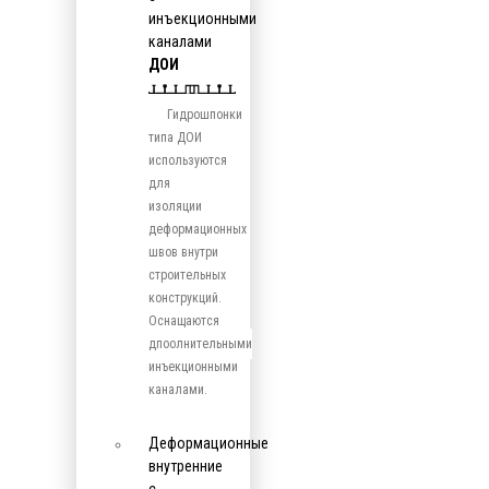
инъекционными
каналами
ДОИ
Гидрошпонки
типа ДОИ
используются
для
изоляции
деформационных
швов внутри
строительных
конструкций.
Оснащаются
дпоолнительными
инъекционными
каналами.
Деформационные
внутренние