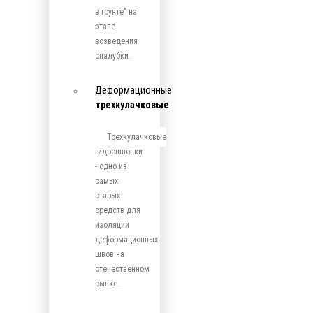
в грунте" на
этапе
возведения
опалубки.
Деформационные
трехкулачковые
Трехкулачковые
гидрошпонки
- одно из
самых
старых
средств для
изоляции
деформационных
швов на
отечественном
рынке.