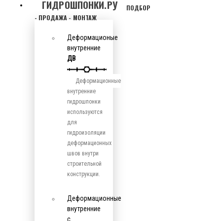
ГИДРОШПОНКИ.РУ
ПОДБОР
- ПРОДАЖА - МОНТАЖ
Деформационые
внутренние
ДВ
Деформационные
внутренние
гидрошпонки
используются
для
гидроизоляции
деформационных
швов внутри
строительной
конструкции.
Деформационные
внутренние
с