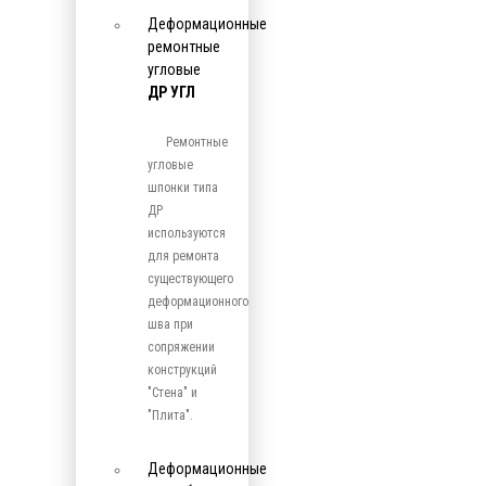
Деформационные
ремонтные
угловые
ДР УГЛ
Ремонтные
угловые
шпонки типа
ДР
используются
для ремонта
существующего
деформационного
шва при
сопряжении
конструкций
"Стена" и
"Плита".
Деформационные