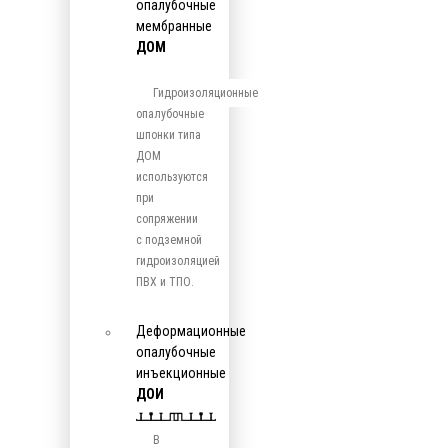
опалубочные
мембранные
ДОМ
Гидроизоляционные
опалубочные
шпонки типа
ДОМ
используются
при
сопряжении
с подземной
гидроизоляцией
ПВХ и ТПО.
Деформационные
опалубочные
инъекционные
ДОИ
В