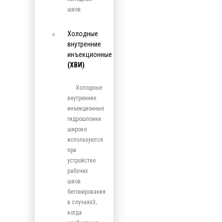
швов.
Холодные
внутренние
инъекционные
(ХВИ)
Холодные
внутренние
инъекционные
гидрошпонки
широко
используются
при
устройстве
рабочих
швов
бетонирования
в случаяхЭ,
когда