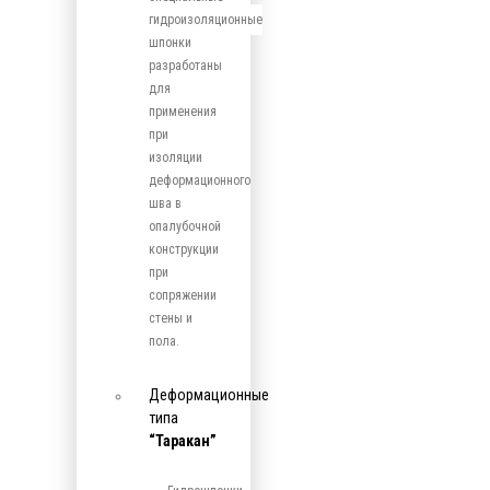
гидроизоляционные
шпонки
разработаны
для
применения
при
изоляции
деформационного
шва в
опалубочной
конструкции
при
сопряжении
стены и
пола.
Деформационные
типа
“Таракан”