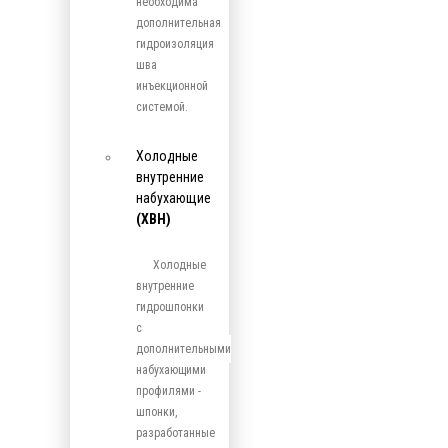
необходима
дополнительная
гидроизоляция
шва
инъекционной
системой.
Холодные
внутренние
набухающие
(ХВН)
Холодные
внутренние
гидрошпонки
с
дополнительными
набухающими
профилями -
шпонки,
разработанные