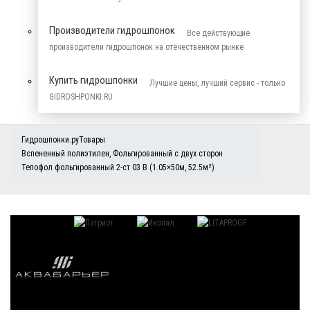
Производители гидрошпонок
Все действующие
производители гидрошпонок на отечественном рынке
Купить гидрошпонки
Лучшие цены, лучший сервис - только
GIDROSHPONKI.RU
Гидрошпонки.ру
Товары
Вспененный полиэтилен
,
Фольгированный с двух сторон
Тепофол фольгированный 2-ст 03 В (1.05×50м, 52.5м²)