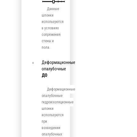
Данные
шпонки
используются
в условиях
сопряжения
стены и
пола.
Деформационные
опалубочные
ДО
Деформационные
опалубочные
гидроизоляционные
шпонки
используются
при
возведении
опалубочных