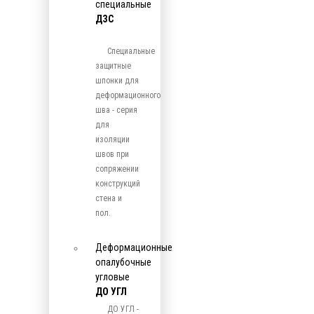
специальные
ДЗС
Специальные
защитные
шпонки для
деформационного
шва - серия
для
изоляции
швов при
сопряжении
конструкций
стена и
пол.
Деформационные
опалубочные
угловые
ДО УГЛ
ДО УГЛ -