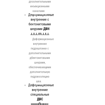
дпоолнительными
инъекционными
каналами.
Деформационные
внутренние с
бентонитовыми
шнурами
ДВН
Деформационные
внутренние
гидрошпонки с
дополнительными
дбентонитовыми
шнурами,
обеспечивающими
дополнительную
гидроизоляцию
шва.
Деформационные
внутренние
специальные
ДВС