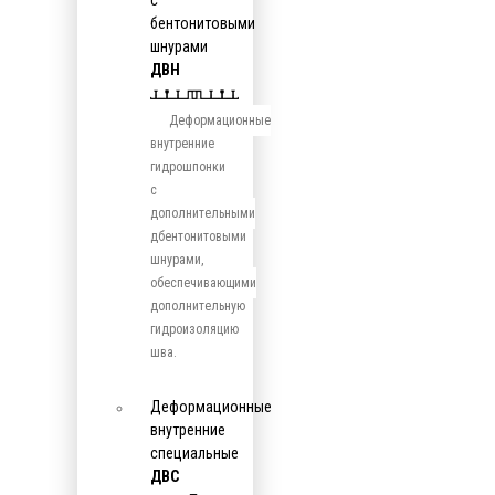
с
бентонитовыми
шнурами
ДВН
Деформационные
внутренние
гидрошпонки
с
дополнительными
дбентонитовыми
шнурами,
обеспечивающими
дополнительную
гидроизоляцию
шва.
Деформационные
внутренние
специальные
ДВС