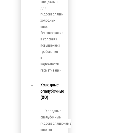
специально
для
гидроизоляции
холодных
швов
бетонирования
в условиях
повышенных
требования
к
надежности
герметизации.
Холодные
опалубочные
(ХО)
Холодные
опалубочные
гидроизоляционные
шпонки