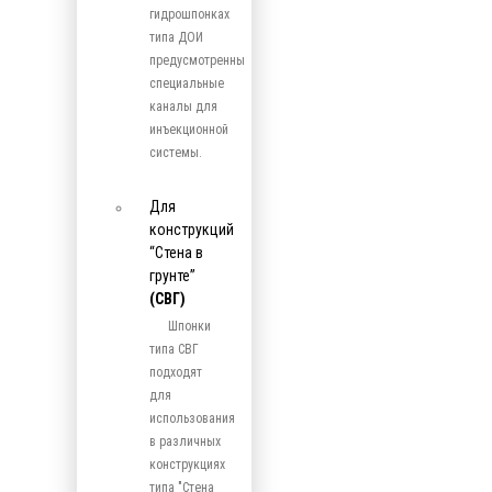
гидрошпонках
типа ДОИ
предусмотренны
специальные
каналы для
инъекционной
системы.
Для
конструкций
“Стена в
грунте”
(СВГ)
Шпонки
типа СВГ
подходят
для
использования
в различных
конструкциях
типа "Стена