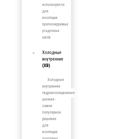
используются
для
изоляции
прогнозируемых
усадочных
швов.
Холодные
внутренние
(ХВ)
Холодные
внутренние
гидроизоляционные
шпонки -
самое
популярное
решение
для
изоляции
холодных