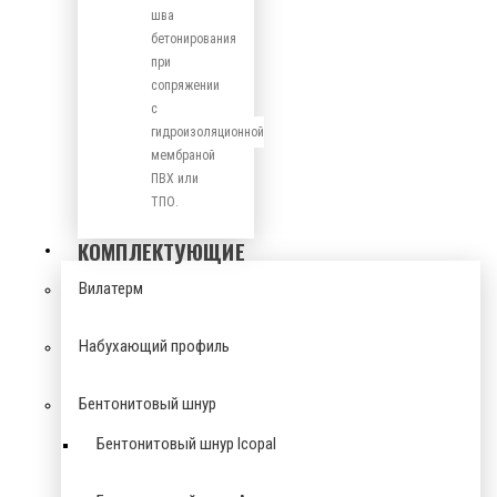
шва
бетонирования
при
сопряжении
с
гидроизоляционной
мембраной
ПВХ или
ТПО.
КОМПЛЕКТУЮЩИЕ
Вилатерм
Набухающий профиль
Бентонитовый шнур
Бентонитовый шнур Icopal