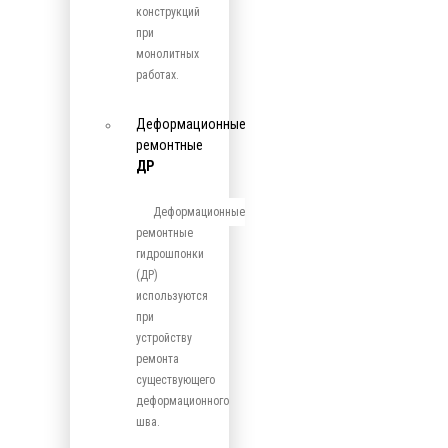
конструкций
при
монолитных
работах.
Деформационные
ремонтные
ДР
Деформационные
ремонтные
гидрошпонки
(ДР)
используются
при
устройству
ремонта
существующего
деформационного
шва.