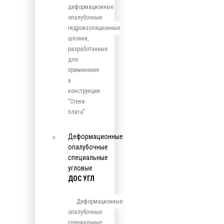
деформационные
опалубочные
гидроизоляционные
шпонки,
разработанные
для
применения
в
конструкции
"Стена-
плита"
Деформационные
опалубочные
специальные
угловые
ДОС УГЛ
Деформационные
опалубочные
специальные