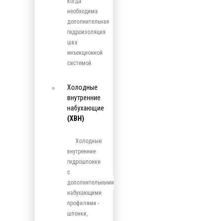
когда
необходима
дополнительная
гидроизоляция
шва
инъекционной
системой.
Холодные
внутренние
набухающие
(ХВН)
Холодные
внутренние
гидрошпонки
с
дополнительными
набухающими
профилями -
шпонки,