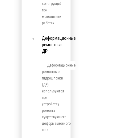
конструкций
при
монолитных
работах.
Деформационные
ремонтные
ДР
Деформационные
ремонтные
гидрошпонки
(ДР)
используются
при
устройству
ремонта
существующего
деформационного
шва.