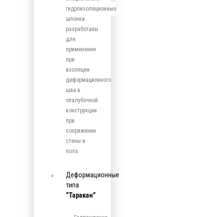
гидроизоляционные
шпонки
разработаны
для
применения
при
изоляции
деформационного
шва в
опалубочной
конструкции
при
сопряжении
стены и
пола.
Деформационные
типа
“Таракан”