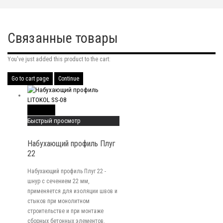
Связанные товары
You've just added this product to the cart:
Go to cart page
Continue
Read More
Быстрый просмотр
Набухающий профиль Плуг
22
Набухающий профиль Плуг 22 -
шнур с сечением 22 мм,
применяется для изоляции швов и
стыков при монолитном
строительстве и при монтаже
сборных бетонных элементов.