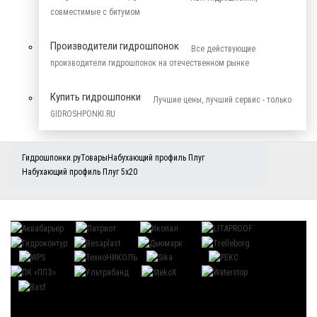
совместимые с битумом
Производители гидрошпонок
Все действующие
производители гидрошпонок на отечественном рынке
Купить гидрошпонки
Лучшие цены, лучший сервис - только
GIDROSHPONKI.RU
Гидрошпонки.ру
Товары
Набухающий профиль Плуг
Набухающий профиль Плуг 5х20