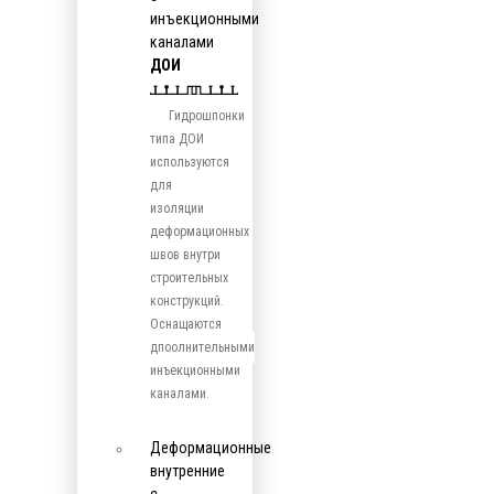
инъекционными
каналами
ДОИ
Гидрошпонки
типа ДОИ
используются
для
изоляции
деформационных
швов внутри
строительных
конструкций.
Оснащаются
дпоолнительными
инъекционными
каналами.
Деформационные
внутренние