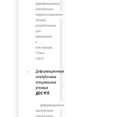
деформационные
опалубочные
гидроизоляционные
шпонки,
разработанные
для
применения
в
конструкции
"Стена-
плита"
Деформационные
опалубочные
специальные
угловые
ДОС УГЛ
Деформационные
опалубочные
специальные