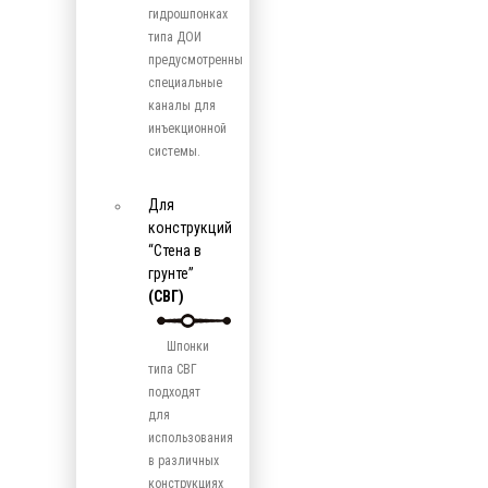
гидрошпонках
типа ДОИ
предусмотренны
специальные
каналы для
инъекционной
системы.
Для
конструкций
“Стена в
грунте”
(СВГ)
Шпонки
типа СВГ
подходят
для
использования
в различных
конструкциях