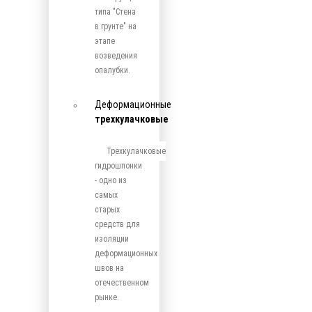
типа "Стена
в грунте" на
этапе
возведения
опалубки.
Деформационные
трехкулачковые
Трехкулачковые
гидрошпонки
- одно из
самых
старых
средств для
изоляции
деформационных
швов на
отечественном
рынке.