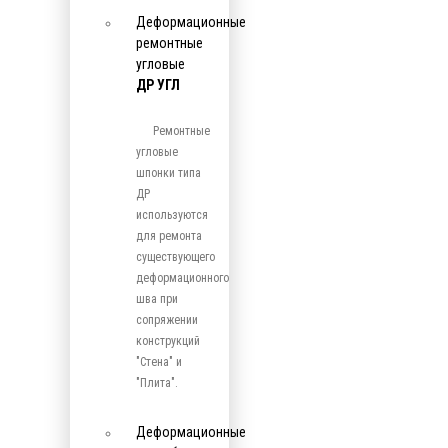
Деформационные
ремонтные
угловые
ДР УГЛ
Ремонтные
угловые
шпонки типа
ДР
используются
для ремонта
существующего
деформационного
шва при
сопряжении
конструкций
"Стена" и
"Плита".
Деформационные