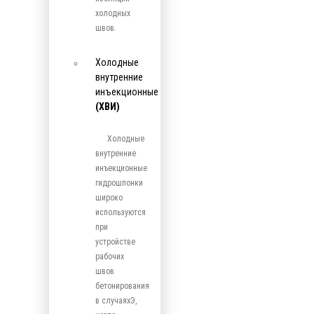
холодных
швов.
Холодные
внутренние
инъекционные
(ХВИ)
Холодные
внутренние
инъекционные
гидрошпонки
широко
используются
при
устройстве
рабочих
швов
бетонирования
в случаяхЭ,