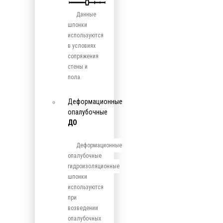
Данные
шпонки
используются
в условиях
сопряжения
стены и
пола.
Деформационные
опалубочные
ДО
Деформационные
опалубочные
гидроизоляционные
шпонки
используются
при
возведении
опалубочных