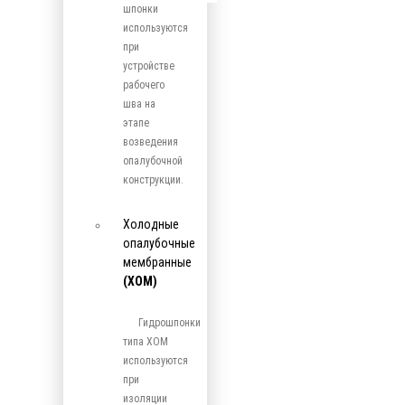
шпонки
используются
при
устройстве
рабочего
шва на
этапе
возведения
опалубочной
конструкции.
Холодные
опалубочные
мембранные
(ХОМ)
Гидрошпонки
типа ХОМ
используются
при
изоляции