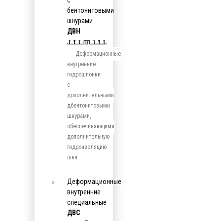
с
бентонитовыми
шнурами
ДВН
Деформационные
внутренние
гидрошпонки
с
дополнительными
дбентонитовыми
шнурами,
обеспечивающими
дополнительную
гидроизоляцию
шва.
Деформационные
внутренние
специальные
ДВС