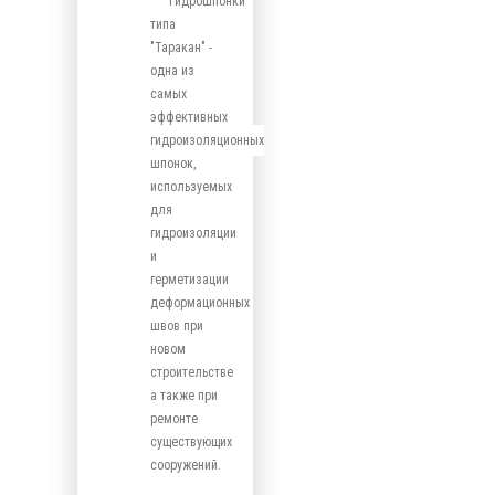
Гидрошпонки
типа
"Таракан" -
одна из
самых
эффективных
гидроизоляционных
шпонок,
используемых
для
гидроизоляции
и
герметизации
деформационных
швов при
новом
строительстве
а также при
ремонте
существующих
сооружений.