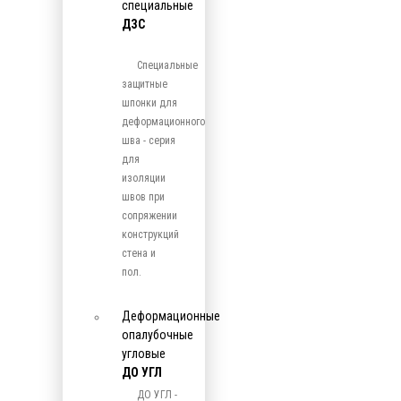
специальные
ДЗС
Специальные
защитные
шпонки для
деформационного
шва - серия
для
изоляции
швов при
сопряжении
конструкций
стена и
пол.
Деформационные
опалубочные
угловые
ДО УГЛ
ДО УГЛ -