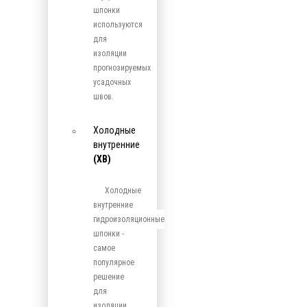
шпонки
используются
для
изоляции
прогнозируемых
усадочных
швов.
Холодные
внутренние
(ХВ)
Холодные
внутренние
гидроизоляционные
шпонки -
самое
популярное
решение
для
изоляции