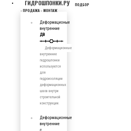
ГИДРОШПОНКИ.РУ
ПОДБОР
- ПРОДАЖА - МОНТАЖ
Деформационые
внутренние
ДВ
Деформационные
внутренние
гидрошпонки
используются
для
гидроизоляции
деформационных
швов внутри
строительной
конструкции.
Деформационные
внутренние
с