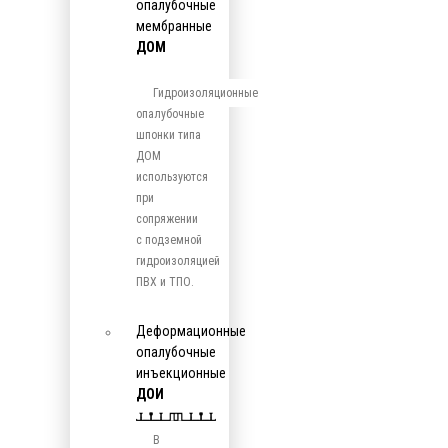
опалубочные
мембранные
ДОМ
Гидроизоляционные
опалубочные
шпонки типа
ДОМ
используются
при
сопряжении
с подземной
гидроизоляцией
ПВХ и ТПО.
Деформационные
опалубочные
инъекционные
ДОИ
В