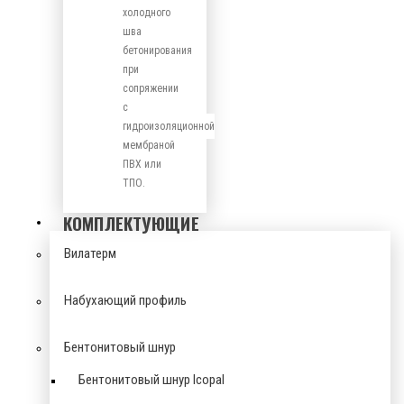
холодного
шва
бетонирования
при
сопряжении
с
гидроизоляционной
мембраной
ПВХ или
ТПО.
КОМПЛЕКТУЮЩИЕ
Вилатерм
Набухающий профиль
Бентонитовый шнур
Бентонитовый шнур Icopal