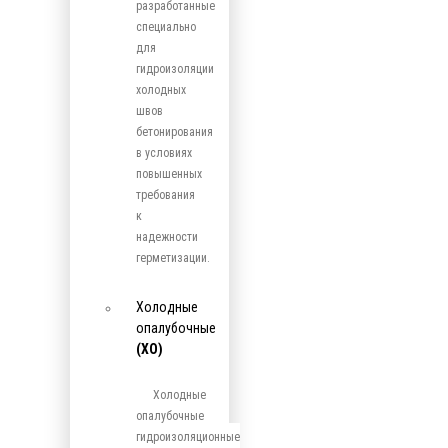
разработанные
специально
для
гидроизоляции
холодных
швов
бетонирования
в условиях
повышенных
требования
к
надежности
герметизации.
Холодные
опалубочные
(ХО)
Холодные
опалубочные
гидроизоляционные