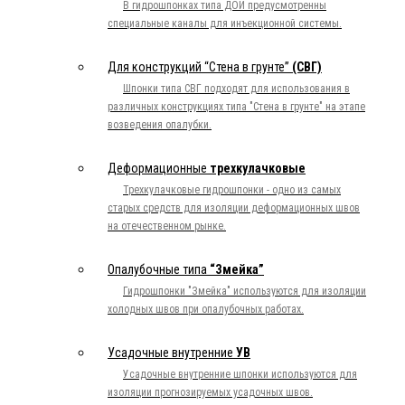
В гидрошпонках типа ДОИ предусмотренны
специальные каналы для инъекционной системы.
Для конструкций “Стена в грунте”
(СВГ)
Шпонки типа СВГ подходят для использования в
различных конструкциях типа "Стена в грунте" на этапе
возведения опалубки.
Деформационные
трехкулачковые
Трехкулачковые гидрошпонки - одно из самых
старых средств для изоляции деформационных швов
на отечественном рынке.
Опалубочные типа
“Змейка”
Гидрошпонки "Змейка" используются для изоляции
холодных швов при опалубочных работах.
Усадочные внутренние
УВ
Усадочные внутренние шпонки используются для
изоляции прогнозируемых усадочных швов.