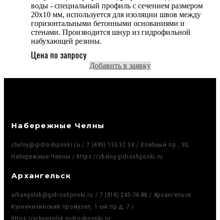
воды - специальный профиль с сечением размером
20x10 мм, используется для изоляции швов между
горизонтальными бетонными основаниями и
стенами. Производится шнур из гидрофильной
набухающей резины.
Цена по запросу
Добавить в заявку
Набережные Челны
chelny@gidroshponki.ru / 7 (495) 155 32 34 / Хлебный пр., 30,
Набережные Челны / https://chelny.gidroshponki.ru
Архангельск
arhangelsk@gidroshponki.ru / 7 (818) 245-74-88 / Архангельск
Кузнечихинский промузел, 1-ый пр-д, 7 /
https://arhangelsk.gidroshponki.ru