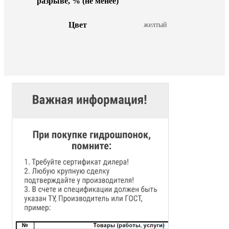
разрыве, % (не менее)
Цвет
желтый