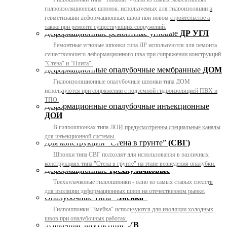
гидроизоляционных шпонок, используемых для гидроизоляции и
герметизации деформационных швов при новом строительстве а
также при ремонте существующих сооружений.
Деформационные ремонтные угловые
ДР УГЛ
Ремонтные угловые шпонки типа ДР используются для ремонта
существующего деформационного шва при сопряжении конструкций
"Стена" и "Плита".
Деформационные опалубочные мембранные
ДОМ
Гидроизоляционные опалубочные шпонки типа ДОМ
используются при сопряжении с подземной гидроизоляцией ПВХ и
ТПО.
Деформационные опалубочные инъекционные
ДОИ
В гидрошпонках типа ДОИ предусмотренны специальные каналы
для инъекционной системы.
Для конструкций “Стена в грунте”
(СВГ)
Шпонки типа СВГ подходят для использования в различных
конструкциях типа "Стена в грунте" на этапе возведения опалубки.
Деформационные
трехкулачковые
Трехкулачковые гидрошпонки - одно из самых старых средств
для изоляции деформационных швов на отечественном рынке.
Опалубочные типа
“Змейка”
Гидрошпонки "Змейка" используются для изоляции холодных
швов при опалубочных работах.
Усадочные внутренние
УВ