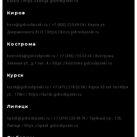
Калуга / https://kaluga.gidroshponki.ru
Киров
kirov@gidroshponki.ru / +7 (833) 220-49-24 / Киров ул.
Дзержинского 81/3 / https://kirov.gidroshponki.ru
Кострома
kostroma@gidroshponki.ru / +7 (495) 155-32-34 / Кострома,
Зеленая ул., д.1 лит. А / https://kostroma.gidroshponki.ru
Курск
kursk@gidroshponki.ru / +7 (471) 278-52-58 / Курск 50 лет Октября
ул., 179в1 / https://kursk.gidroshponki.ru
Липецк
lipezk@gidroshponki.ru / +7 (474) 220-95-76 / Трубный пр., 17Б,
Липецк / https://lipezk.gidroshponki.ru