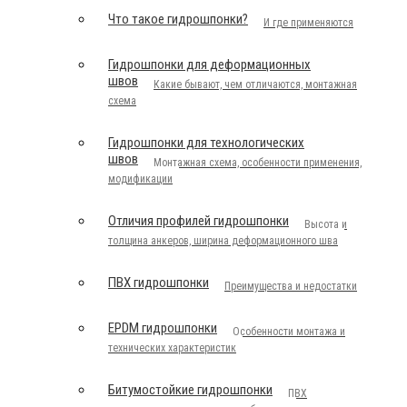
Что такое гидрошпонки?
И где применяются
Гидрошпонки для деформационных
швов
Какие бывают, чем отличаются, монтажная
схема
Гидрошпонки для технологических
швов
Монтажная схема, особенности применения,
модификации
Отличия профилей гидрошпонки
Высота и
толщина анкеров, ширина деформационного шва
ПВХ гидрошпонки
Преимущества и недостатки
EPDM гидрошпонки
Особенности монтажа и
технических характеристик
Битумостойкие гидрошпонки
ПВХ