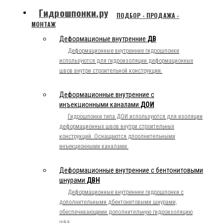
Гидрошпонки.ру
ПОДБОР - ПРОДАЖА -
МОНТАЖ
Деформационые внутренние
ДВ
Деформационные внутренние гидрошпонки
используются для гидроизоляции деформационных
швов внутри строительной конструкции.
Деформационные внутренние с
инъекционными каналами
ДОИ
Гидрошпонки типа ДОИ используются для изоляции
деформационных швов внутри строительных
конструкций. Оснащаются дпоолнительными
инъекционными каналами.
Деформационные внутренние с бентонитовыми
шнурами
ДВН
Деформационные внутренние гидрошпонки с
дополнительными дбентонитовыми шнурами,
обеспечивающими дополнительную гидроизоляцию
шва.