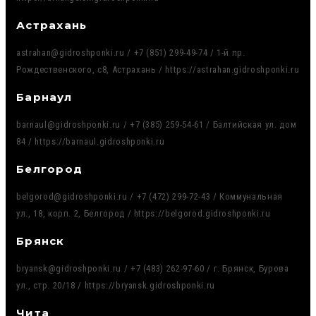
Астрахань
astrahan@gidroshponki.ru / +7 (851) 299-49-74 / 1-й пр.
Рождественского, с8, Астрахань / https://astrahan.gidroshponki.ru
Барнаул
barnaul@gidroshponki.ru / +7 (385) 259-54-61 / Балтийская ул. дом
84 / https://barnaul.gidroshponki.ru
Белгород
belgorod@gidroshponki.ru / +7 (472) 299-72-43 / Коммунальная
ул., 18, корп. 2, Белгород / https://belgorod.gidroshponki.ru
Брянск
bryansk@gidroshponki.ru / +7 (483) 262-97-60 / г. Брянск, Бурова
ул., стр. 20/18 / https://bryansk.gidroshponki.ru
Чита