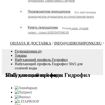
гидрошпонки, совместимые с битумом
Производители гидрошпонок
Все действующие
производители гидрошпонок на отечественном рынке
Купить гидрошпонки
Лучшие цены, лучший
сервис - только GIDROSHPONKI.RU
ОПЛАТА И ДОСТАВКА
/
INFO@GIDROSHPONKI.RU
/ 
Гидрошпонки.ру
Товары
Набухающий профиль Гидрофил
Набухающий профиль Гидрофил 50х5 для
соленой воды
Набухающий профиль Гидрофил 50х5 для соленой воды