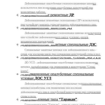
Деформационные опалубочные гидроизоляционные шпонки
используются при возведении опалубочных конструкций при
монолитных работах.
Деформационные ремонтные
ДР
Деформационные ремонтные гидрошпонки (ДР) используются
при устройству ремонта существующего деформационного шва.
Деформационные защитные
ДЗ
Деформационные защитные гидрошпонки широко используются
при устройстве деформационного шва в условиях рисков
механических повреждений.
Деформационные защитные специальные
ДЗС
Специальные защитные шпонки для деформационного шва -
серия для изоляции швов при сопряжении конструкций стена и пол.
Деформационные опалубочные угловые
ДО УГЛ
ДО УГЛ - деформационные опалубочные гидроизоляционные
шпонки, разработанные для применения в конструкции "Стена-
плита"
Деформационные опалубочные специальные
угловые
ДОС УГЛ
Деформационные опалубочные специальные гидроизоляционные
шпонки разработаны для применения при изоляции
деформационного шва в опалубочной конструкции при сопряжении
стены и пола.
Деформационные типа
“Таракан”
Гидрошпонки типа "Таракан" - одна из самых эффективных