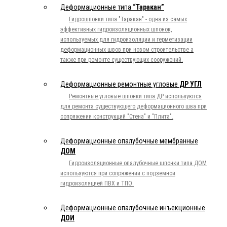
Деформационные типа
“Таракан”
Гидрошпонки типа "Таракан" - одна из самых
эффективных гидроизоляционных шпонок,
используемых для гидроизоляции и герметизации
деформационных швов при новом строительстве а
также при ремонте существующих сооружений.
Деформационные ремонтные угловые
ДР УГЛ
Ремонтные угловые шпонки типа ДР используются
для ремонта существующего деформационного шва при
сопряжении конструкций "Стена" и "Плита".
Деформационные опалубочные мембранные
ДОМ
Гидроизоляционные опалубочные шпонки типа ДОМ
используются при сопряжении с подземной
гидроизоляцией ПВХ и ТПО.
Деформационные опалубочные инъекционные
ДОИ