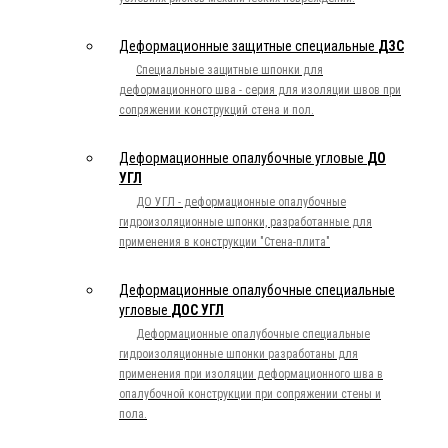
Деформационные защитные специальные
ДЗС
Специальные защитные шпонки для
деформационного шва - серия для изоляции швов при
сопряжении конструкций стена и пол.
Деформационные опалубочные угловые
ДО
УГЛ
ДО УГЛ - деформационные опалубочные
гидроизоляционные шпонки, разработанные для
применения в конструкции "Стена-плита"
Деформационные опалубочные специальные
угловые
ДОС УГЛ
Деформационные опалубочные специальные
гидроизоляционные шпонки разработаны для
применения при изоляции деформационного шва в
опалубочной конструкции при сопряжении стены и
пола.