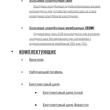
Холодные опалубочные
(ХО)
Холодные опалубочные гидроизоляционные шпонки
используются при устройстве рабочего шва на этапе
возведения опалубочной конструкции.
Холодные опалубочные мембранные
(ХОМ)
Гидрошпонки типа ХОМ используются при изоляции
холодного шва бетонирования при сопряжении с
гидроизоляционной мембраной ПВХ или ТПО.
КОМПЛЕКТУЮЩИЕ
Вилатерм
Набухающий профиль
Бентонитовый шнур
Бентонитовый шнур Icopal
Бентонитовый шнур Аквастоп