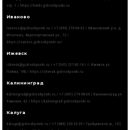
стр. 1 / https://himki.gidroshponki.ru
Иваново
ivanovo@gidroshponki.ru / +7 (493) 270-04-32 / Ивановский р-н, д.
Игнатово, Аэропортовская ул., 12 /
https://ivanovo.gidroshponki.ru/
Ижевск
izhevsk@gidroshponki.ru / +7 (341) 227-82-14 / г. Ижевск ул.
Пойма, 19Б / https://izhevsk.gidroshponki.ru
Калининград
kaliningrad@gidroshponki.ru / +7 (401) 279-98-69 / Калининград ул.
Камская, 62 / https://kaliningrad.gidroshponki.ru
Калуга
kaluga@gidroshponki.ru / +7 (484) 220-25-39 / Грабцевское ш., 107,