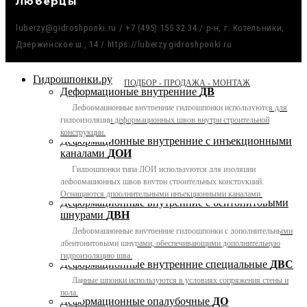
Люберцы
luberzy@gidroshponki.ru / +7 (495) 155 32 34 / р-н, г. Котельники,
Дзержинское ш., 14 / https://luberzy.gidroshponki.ru
Гидрошпонки.ру
ПОДБОР - ПРОДАЖА - МОНТАЖ
Деформационые внутренние
ДВ
Деформационные внутренние гидрошпонки используются для
гидроизоляции деформационных швов внутри строительной
конструкции.
Деформационные внутренние с инъекционными
каналами
ДОИ
Гидрошпонки типа ДОИ используются для изоляции
деформационных швов внутри строительных конструкций.
Оснащаются дпоолнительными инъекционными каналами.
Деформационные внутренние с бентонитовыми
шнурами
ДВН
Деформационные внутренние гидрошпонки с дополнительными
дбентонитовыми шнурами, обеспечивающими дополнительную
гидроизоляцию шва.
Деформационные внутренние специальные
ДВС
Данные шпонки используются в условиях сопряжения стены и
пола.
Деформационные опалубочные
ДО