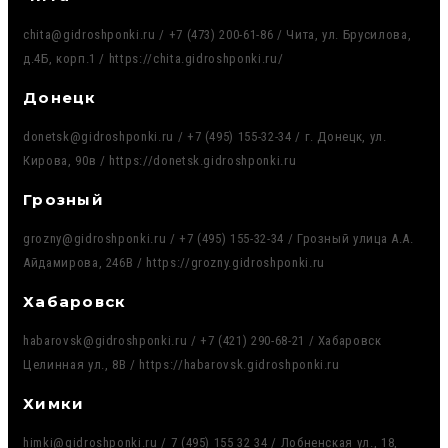
chita@gidroshponki.ru / +7 (473) 200-61-86 / Чита, ул. Брусилова,
д.4Б, корп.1 / https://chita.gidroshponki.ru/
Донецк
donetsk@gidroshponki.ru / +7 (495) 155-32-34 / г. Донецк, ул.
Кирова, 90в / https://donetsk.gidroshponki.ru
Грозный
grozny@gidroshponki.ru / +7 (495) 155-32-34 / Грозный улица А.А.
Айдамирова, 246В / https://grozny.gidroshponki.ru
Хабаровск
habarovsk@gidroshponki.ru / +7 (421) 290-68-21 / Хабаровск
Целинная ул., 8В / https://habarovsk.gidroshponki.ru
Химки
himki@gidroshponki.ru / 7 (495) 155 32 34 / Лобненская ул., 18,