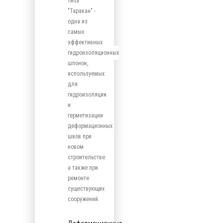
типа
"Таракан" -
одна из
самых
эффективных
гидроизоляционных
шпонок,
используемых
для
гидроизоляции
и
герметизации
деформационных
швов при
новом
строительстве
а также при
ремонте
существующих
сооружений.