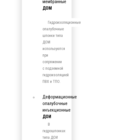
мембранные
ДОМ
Гидроизоляционные
опалубочные
шпонки типа
ДОМ
используются
при
сопряжении
с подземной
гидроизоляцией
ПВХ и ТПО.
Деформационные
опалубочные
инъекционные
ДОИ
В
гидрошпонках
типа ДОИ