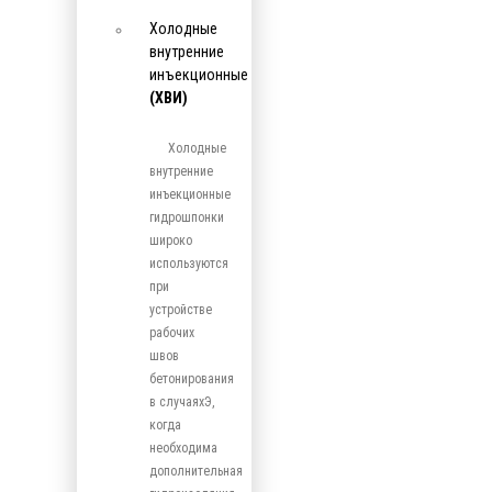
Холодные
внутренние
инъекционные
(ХВИ)
Холодные
внутренние
инъекционные
гидрошпонки
широко
используются
при
устройстве
рабочих
швов
бетонирования
в случаяхЭ,
когда
необходима
дополнительная