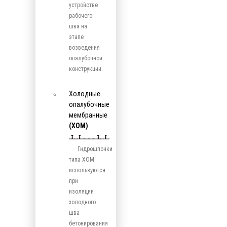
устройстве
рабочего
шва на
этапе
возведения
опалубочной
конструкции.
Холодные
опалубочные
мембранные
(ХОМ)
Гидрошпонки
типа ХОМ
используются
при
изоляции
холодного
шва
бетонирования