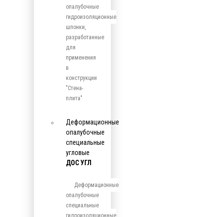
опалубочные
гидроизоляционные
шпонки,
разработанные
для
применения
в
конструкции
"Стена-
плита"
Деформационные
опалубочные
специальные
угловые
ДОС УГЛ
Деформационные
опалубочные
специальные
гидроизоляционные