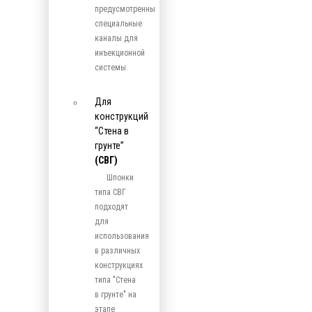
предусмотренны
специальные
каналы для
инъекционной
системы.
Для
конструкций
“Стена в
грунте”
(СВГ)
Шпонки
типа СВГ
подходят
для
использования
в различных
конструкциях
типа "Стена
в грунте" на
этапе