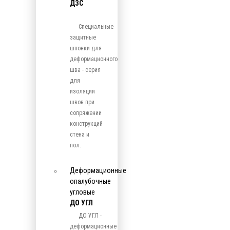
ДЗС
Специальные
защитные
шпонки для
деформационного
шва - серия
для
изоляции
швов при
сопряжении
конструкций
стена и
пол.
Деформационные
опалубочные
угловые
ДО УГЛ
ДО УГЛ -
деформационные