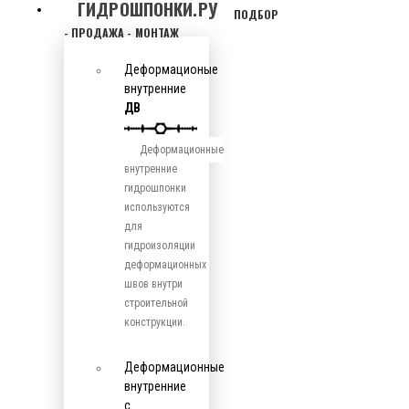
ГИДРОШПОНКИ.РУ
ПОДБОР
- ПРОДАЖА - МОНТАЖ
Деформационые
внутренние
ДВ
Деформационные
внутренние
гидрошпонки
используются
для
гидроизоляции
деформационных
швов внутри
строительной
конструкции.
Деформационные
внутренние
с