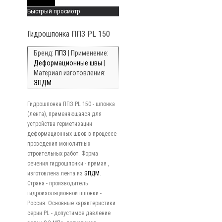
Read More
Быстрый просмотр
Гидрошпонка ППЗ PL 150
Бренд:
ППЗ
| Применение:
Деформационные швы
|
Материал изготовления:
ЭПДМ
Гидрошпонка ППЗ PL 150 - шпонка
(лента), применяющаяся для
устройства герметизации
деформационных швов в процессе
проведения монолитных
строительных работ. Форма
сечения гидрошпонки - прямая ,
изготовлена лента из
ЭПДМ
.
Страна - производитель
гидроизоляционной шпонки -
Россия. Основные характеристики
серии PL - допустимое давление