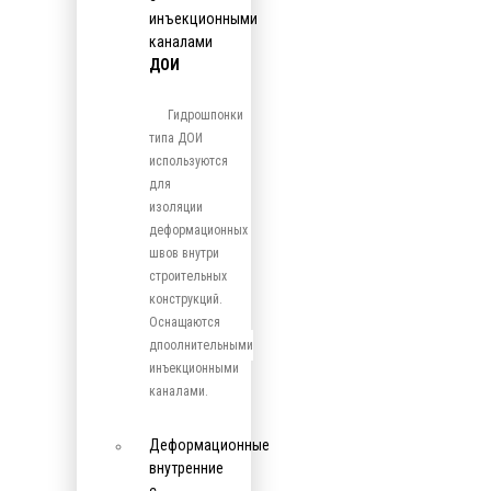
инъекционными
каналами
ДОИ
Гидрошпонки
типа ДОИ
используются
для
изоляции
деформационных
швов внутри
строительных
конструкций.
Оснащаются
дпоолнительными
инъекционными
каналами.
Деформационные
внутренние