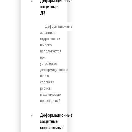
Деформационные
защитные
ДЗ
Деформационные
защитные
гидрошпонки
широко
используются
при
устройстве
деформационного
шва в
условиях
рисков
механических
повреждений.
Деформационные
защитные
специальные