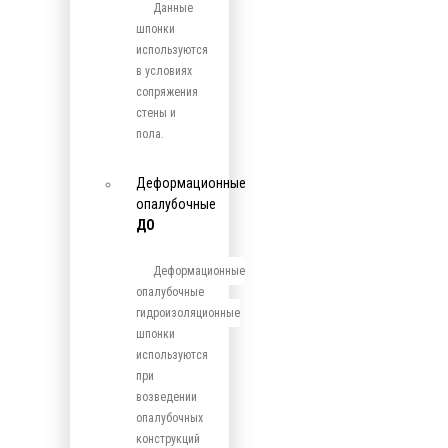
Данные
шпонки
используются
в условиях
сопряжения
стены и
пола.
Деформационные
опалубочные
ДО
Деформационные
опалубочные
гидроизоляционные
шпонки
используются
при
возведении
опалубочных
конструкций