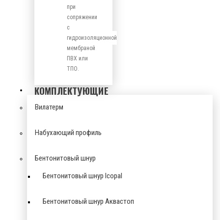
при
сопряжении
с
гидроизоляционной
мембраной
ПВХ или
ТПО.
КОМПЛЕКТУЮЩИЕ
Вилатерм
Набухающий профиль
Бентонитовый шнур
Бентонитовый шнур Icopal
Бентонитовый шнур Аквастоп