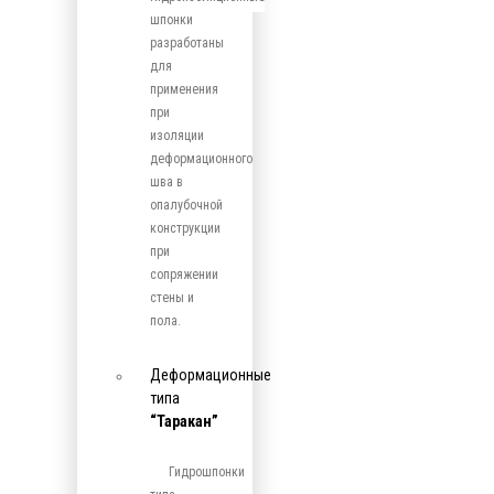
шпонки
разработаны
для
применения
при
изоляции
деформационного
шва в
опалубочной
конструкции
при
сопряжении
стены и
пола.
Деформационные
типа
“Таракан”
Гидрошпонки