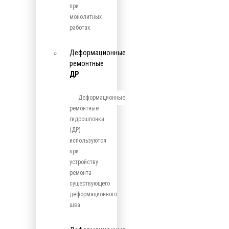
при
монолитных
работах.
Деформационные
ремонтные
ДР
Деформационные
ремонтные
гидрошпонки
(ДР)
используются
при
устройству
ремонта
существующего
деформационного
шва.