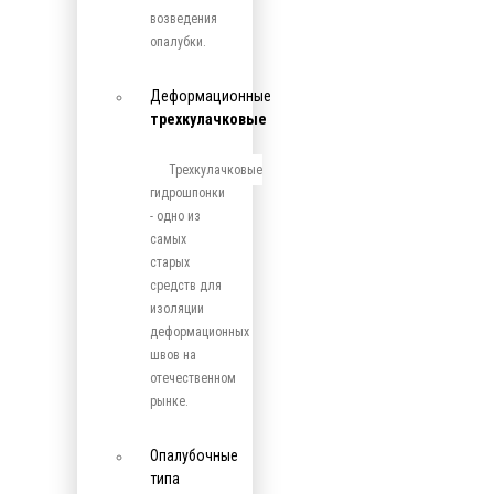
возведения
опалубки.
Деформационные
трехкулачковые
Трехкулачковые
гидрошпонки
- одно из
самых
старых
средств для
изоляции
деформационных
швов на
отечественном
рынке.
Опалубочные
типа