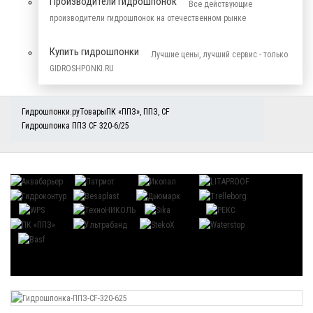
Производители гидрошпонок
Все действующие
производители гидрошпонок на отечественном рынке
Купить гидрошпонки
Лучшие цены, лучший сервис - только
GIDROSHPONKI.RU
Гидрошпонки.ру
Товары
ПК «ППЗ»
,
ППЗ
,
CF
Гидрошпонка ППЗ CF 320-6/25