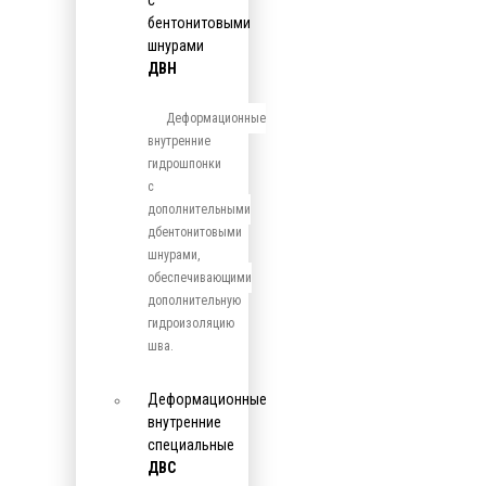
с
бентонитовыми
шнурами
ДВН
Деформационные
внутренние
гидрошпонки
с
дополнительными
дбентонитовыми
шнурами,
обеспечивающими
дополнительную
гидроизоляцию
шва.
Деформационные
внутренние
специальные
ДВС