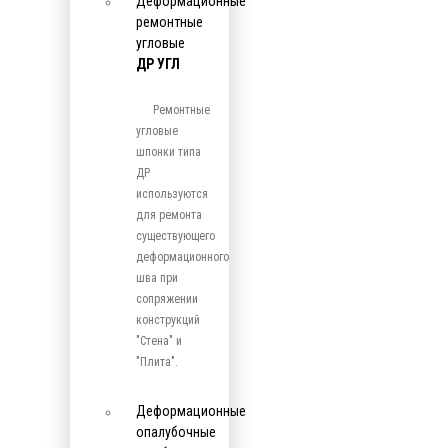
Деформационные
ремонтные
угловые
ДР УГЛ
Ремонтные
угловые
шпонки типа
ДР
используются
для ремонта
существующего
деформационного
шва при
сопряжении
конструкций
"Стена" и
"Плита".
Деформационные
опалубочные