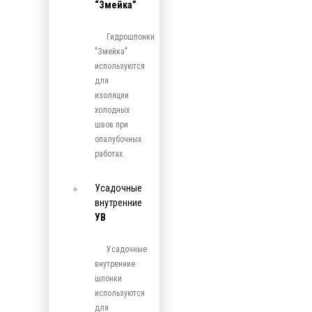
“Змейка”
Гидрошпонки
"Змейка"
используются
для
изоляции
холодных
швов при
опалубочных
работах.
Усадочные
внутренние
УВ
Усадочные
внутренние
шпонки
используются
для