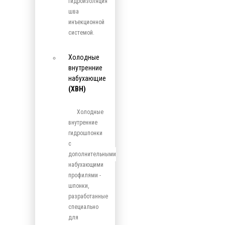
гидроизоляция
шва
инъекционной
системой.
Холодные
внутренние
набухающие
(ХВН)
Холодные
внутренние
гидрошпонки
с
дополнительными
набухающими
профилями -
шпонки,
разработанные
специально
для