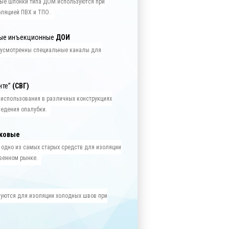
ые шпонки типа ДОМ используются при
оляцией ПВХ и ТПО.
ые инъекционные
ДОИ
дусмотренны специальные каналы для
нте”
(СВГ)
 использования в различных конструкциях
зведения опалубки.
чковые
 одно из самых старых средств для изоляции
венном рынке.
зуются для изоляции холодных швов при