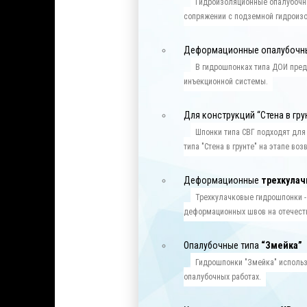
Гидроизоляционные опалубочн
сопряжении с подземной гидроиз
Деформационные опалубочн
В гидрошпонках типа ДОИ пре
инъекционной системы.
Для конструкций “Стена в гру
Шпонки типа СВГ подходят для
типа "Стена в грунте" на этапе во
Деформационные
трехкула
Трехкулачковые гидрошпонки -
деформационных швов на отечест
Опалубочные типа
“Змейка”
Гидрошпонки "Змейка" исполь
опалубочных работах.