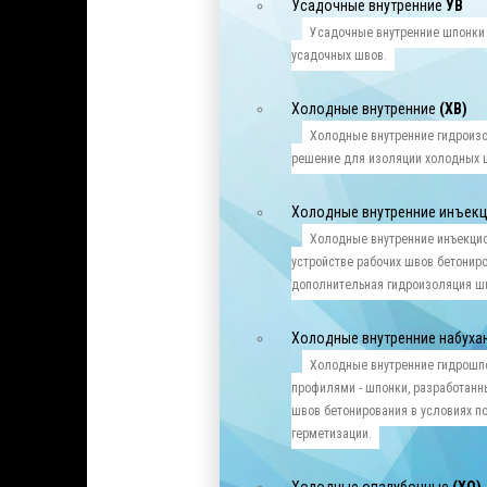
Усадочные внутренние
УВ
Усадочные внутренние шпонки
усадочных швов.
Холодные внутренние
(ХВ)
Холодные внутренние гидроиз
решение для изоляции холодных 
Холодные внутренние инъек
Холодные внутренние инъекци
устройстве рабочих швов бетониро
дополнительная гидроизоляция ш
Холодные внутренние набух
Холодные внутренние гидрошп
профилями - шпонки, разработанн
швов бетонирования в условиях п
герметизации.