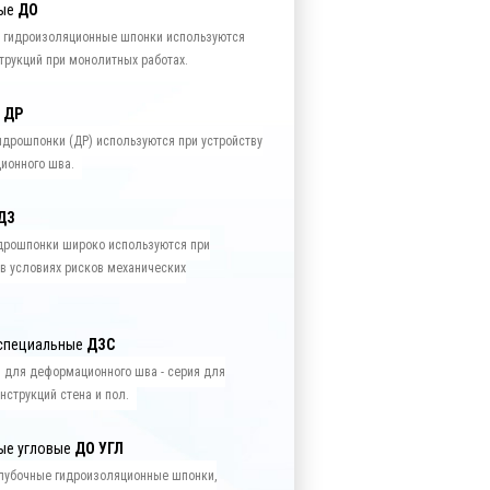
ные
ДО
 гидроизоляционные шпонки используются
трукций при монолитных работах.
е
ДР
дрошпонки (ДР) используются при устройству
ионного шва.
ДЗ
рошпонки широко используются при
в условиях рисков механических
специальные
ДЗС
 для деформационного шва - серия для
нструкций стена и пол.
ые угловые
ДО УГЛ
лубочные гидроизоляционные шпонки,