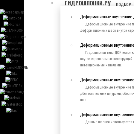
ГИДРОШПОНКИ.РУ
ПОДБОР -
Деформационые внутренние
Деформационные внутренние г
деформационных швов внутри стро
Деформационные внутренние
Гидрошпонки типа ДОИ исполь
внутри строительных конструкци
инъекционными каналами.
Деформационные внутренние
Деформационные внутренние г
дбентонитовыми шнурами, обесп
шва.
Деформационные внутренни
Данные шпонки используются в