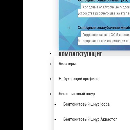
Холодные опалубочные
(ХО)
Холодные опалубочные гидрои
устройстве рабочего шва на этапе
Холодные опалубочные мем
Гидрошпонки типа ХОМ исполь
бетонирования при сопряжении с
КОМПЛЕКТУЮЩИЕ
Вилатерм
Набухающий профиль
Бентонитовый шнур
Бентонитовый шнур Icopal
Бентонитовый шнур Аквастоп