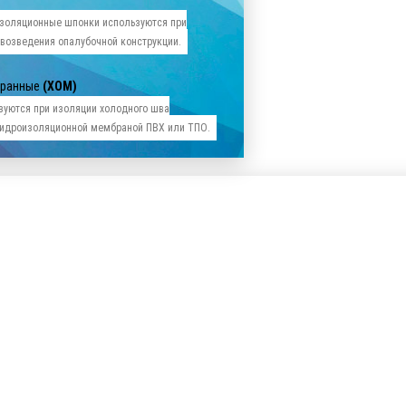
золяционные шпонки используются при
 возведения опалубочной конструкции.
бранные
(ХОМ)
зуются при изоляции холодного шва
 гидроизоляционной мембраной ПВХ или ТПО.