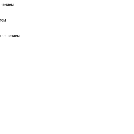
ечением
ием
м сечением