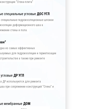
конструкции "Стена-плита"
ые специальные угловые
ДОС УГЛ
 специальные гидроизоляционные шпонки
 изоляции деформационного шва в
ряжении стены и пола.
кан”
 одна из самых эффективных
ьзуемых для гидроизоляции и герметизации
троительстве а также при ремонте
 угловые
ДР УГЛ
а ДР используются для ремонта
ва при сопряжении конструкций "Стена" и
ые мембранные
ДОМ