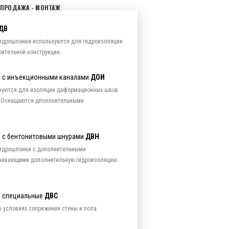
 ПРОДАЖА - МОНТАЖ
ДВ
идрошпонки используются для гидроизоляции
ительной конструкции.
 с инъекционными каналами
ДОИ
зуются для изоляции деформационных швов
й. Оснащаются дпоолнительными
 с бентонитовыми шнурами
ДВН
идрошпонки с дополнительными
ечивающими дополнительную гидроизоляцию
е специальные
ДВС
 условиях сопряжения стены и пола.