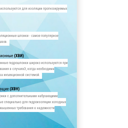
 используются для изоляции прогнозируемых
оляционные шпонки - самое популярное
швов.
ционные
(ХВИ)
онные гидрошпонки широко используются при
вания в случаяхЭ, когда необходима
ва инъекционной системой.
ающие
(ХВН)
онки с дополнительными набухающими
ые специально для гидроизоляции холодных
овышенных требования к надежности