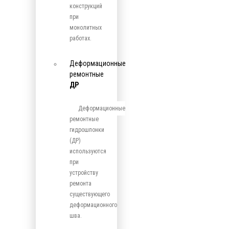
конструкций
при
монолитных
работах.
Деформационные
ремонтные
ДР
Деформационные
ремонтные
гидрошпонки
(ДР)
используются
при
устройству
ремонта
существующего
деформационного
шва.