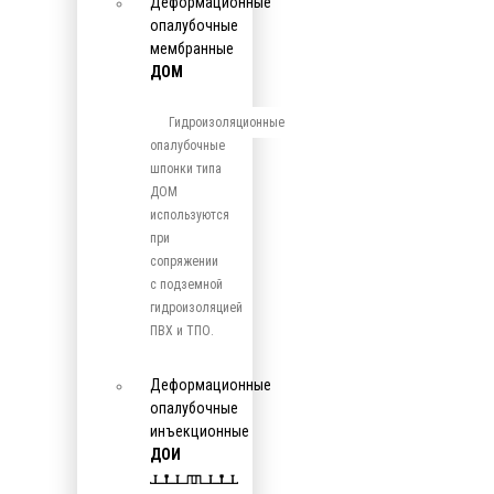
Деформационные
опалубочные
мембранные
ДОМ
Гидроизоляционные
опалубочные
шпонки типа
ДОМ
используются
при
сопряжении
с подземной
гидроизоляцией
ПВХ и ТПО.
Деформационные
опалубочные
инъекционные
ДОИ