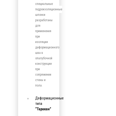
специальные
гидроизоляционные
шпонки
разработаны
для
применения
при
изоляции
деформационного
шва в
опалубочной
конструкции
при
сопряжении
стены и
пола.
Деформационные
типа
“Таракан”