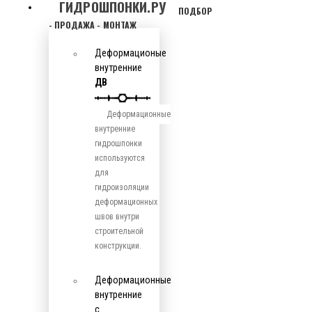
ГИДРОШПОНКИ.РУ
ПОДБОР
- ПРОДАЖА - МОНТАЖ
Деформационые
внутренние
ДВ
Деформационные
внутренние
гидрошпонки
используются
для
гидроизоляции
деформационных
швов внутри
строительной
конструкции.
Деформационные
внутренние
с