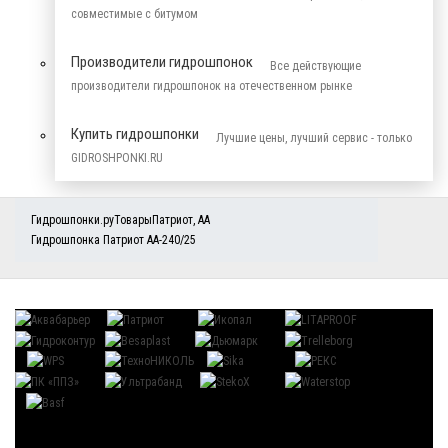
совместимые с битумом
Производители гидрошпонок
Все действующие
производители гидрошпонок на отечественном рынке
Купить гидрошпонки
Лучшие цены, лучший сервис - только
GIDROSHPONKI.RU
Гидрошпонки.ру
Товары
Патриот
,
АА
Гидрошпонка Патриот АА-240/25