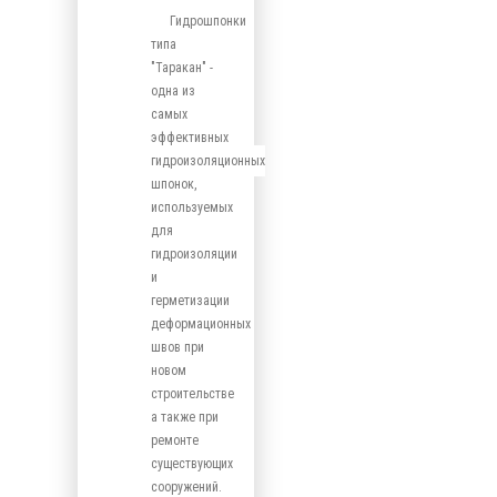
Гидрошпонки
типа
"Таракан" -
одна из
самых
эффективных
гидроизоляционных
шпонок,
используемых
для
гидроизоляции
и
герметизации
деформационных
швов при
новом
строительстве
а также при
ремонте
существующих
сооружений.