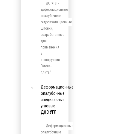
ДО УГЛ -
деформационные
опалубочные
гидроизоляционные
шпонки,
разработанные
для
применения
в
конструкции
"Стена-
плита"
Деформационные
опалубочные
специальные
угловые
ДОС УГЛ
Деформационные
опалубочные