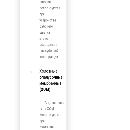
шпонки
используются
при
устройстве
рабочего
шва на
этапе
возведения
опалубочной
конструкции.
Холодные
опалубочные
мембранные
(ХОМ)
Гидрошпонки
типа ХОМ
используются
при
изоляции