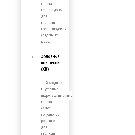
шпонки
используются
для
изоляции
прогнозируемых
усадочных
швов.
Холодные
внутренние
(ХВ)
Холодные
внутренние
гидроизоляционные
шпонки -
самое
популярное
решение
для
изоляции