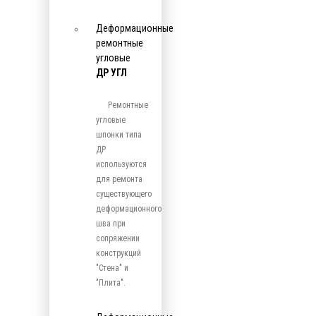
Деформационные
ремонтные
угловые
ДР УГЛ
Ремонтные
угловые
шпонки типа
ДР
используются
для ремонта
существующего
деформационного
шва при
сопряжении
конструкций
"Стена" и
"Плита".