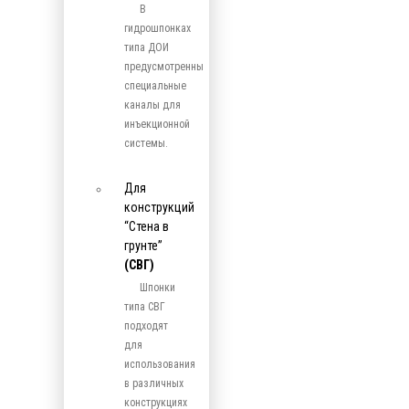
В
гидрошпонках
типа ДОИ
предусмотренны
специальные
каналы для
инъекционной
системы.
Для
конструкций
“Стена в
грунте”
(СВГ)
Шпонки
типа СВГ
подходят
для
использования
в различных
конструкциях