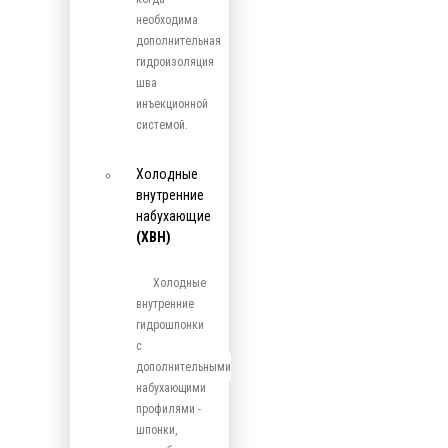
необходима
дополнительная
гидроизоляция
шва
инъекционной
системой.
Холодные
внутренние
набухающие
(ХВН)
Холодные
внутренние
гидрошпонки
с
дополнительными
набухающими
профилями -
шпонки,