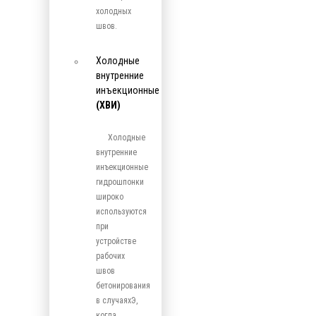
холодных
швов.
Холодные
внутренние
инъекционные
(ХВИ)
Холодные
внутренние
инъекционные
гидрошпонки
широко
используются
при
устройстве
рабочих
швов
бетонирования
в случаяхЭ,
когда