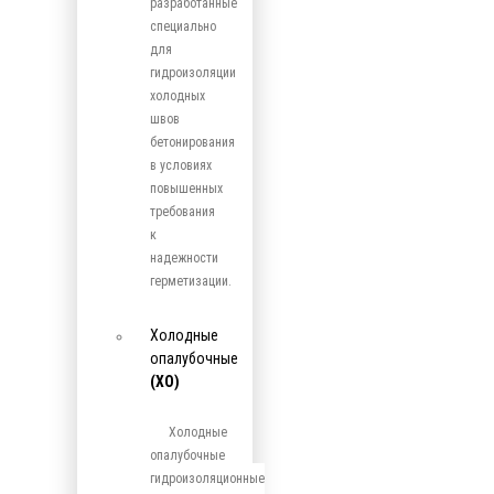
разработанные
специально
для
гидроизоляции
холодных
швов
бетонирования
в условиях
повышенных
требования
к
надежности
герметизации.
Холодные
опалубочные
(ХО)
Холодные
опалубочные
гидроизоляционные