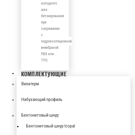
холодного
шва
бетонирования
при
сопряжении
с
гидроизоляционной
мембраной
ПВХ или
ТПО.
КОМПЛЕКТУЮЩИЕ
Вилатерм
Набухающий профиль
Бентонитовый шнур
Бентонитовый шнур Icopal