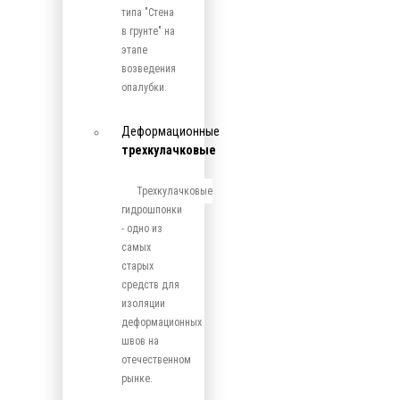
типа "Стена
в грунте" на
этапе
возведения
опалубки.
Деформационные
трехкулачковые
Трехкулачковые
гидрошпонки
- одно из
самых
старых
средств для
изоляции
деформационных
швов на
отечественном
рынке.