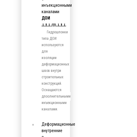
инъекционными
каналами
ДОИ
Гидрошпонки
типа ДОИ
используются
для
изоляции
деформационных
швов внутри
строительных
конструкций.
Оснащаются
дпоолнительными
инъекционными
каналами.
Деформационные
внутренние