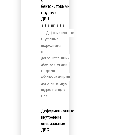
с
бентонитовыми
шнурами
ДВН
Деформационные
внутренние
гидрошпонки
с
дополнительными
дбентонитовыми
шнурами,
обеспечивающими
дополнительную
гидроизоляцию
шва.
Деформационные
внутренние
специальные
ДВС