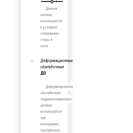
Данные
шпонки
используются
в условиях
сопряжения
стены и
пола.
Деформационные
опалубочные
ДО
Деформационные
опалубочные
гидроизоляционные
шпонки
используются
при
возведении
опалубочных