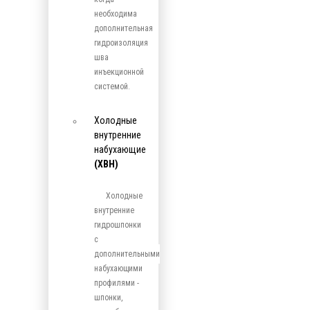
необходима
дополнительная
гидроизоляция
шва
инъекционной
системой.
Холодные
внутренние
набухающие
(ХВН)
Холодные
внутренние
гидрошпонки
с
дополнительными
набухающими
профилями -
шпонки,