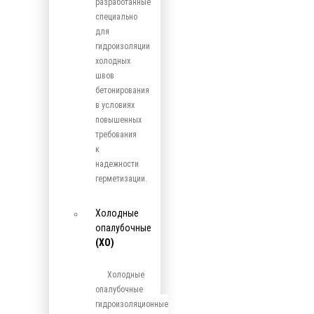
разработанные
специально
для
гидроизоляции
холодных
швов
бетонирования
в условиях
повышенных
требования
к
надежности
герметизации.
Холодные
опалубочные
(ХО)
Холодные
опалубочные
гидроизоляционные