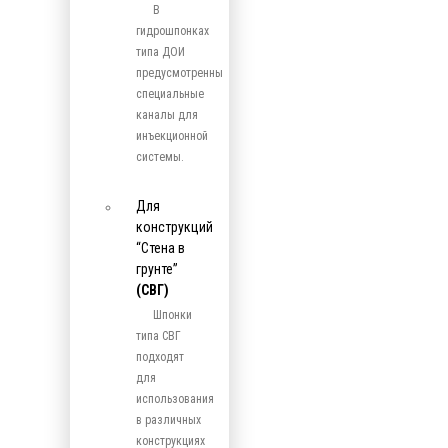
В
гидрошпонках
типа ДОИ
предусмотренны
специальные
каналы для
инъекционной
системы.
Для
конструкций
“Стена в
грунте”
(СВГ)
Шпонки
типа СВГ
подходят
для
использования
в различных
конструкциях