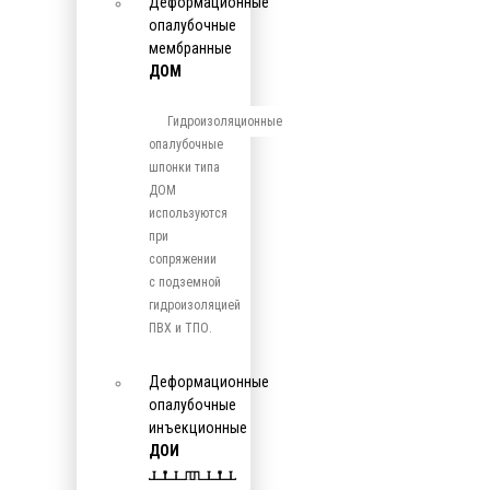
Деформационные
опалубочные
мембранные
ДОМ
Гидроизоляционные
опалубочные
шпонки типа
ДОМ
используются
при
сопряжении
с подземной
гидроизоляцией
ПВХ и ТПО.
Деформационные
опалубочные
инъекционные
ДОИ