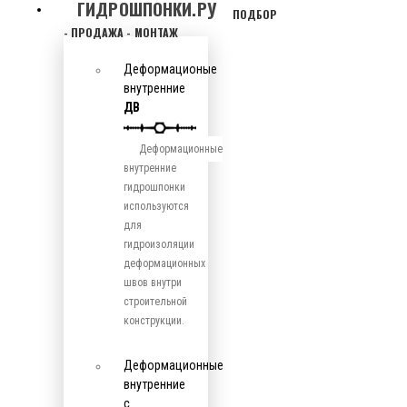
ГИДРОШПОНКИ.РУ
ПОДБОР
- ПРОДАЖА - МОНТАЖ
Деформационые
внутренние
ДВ
Деформационные
внутренние
гидрошпонки
используются
для
гидроизоляции
деформационных
швов внутри
строительной
конструкции.
Деформационные
внутренние
с