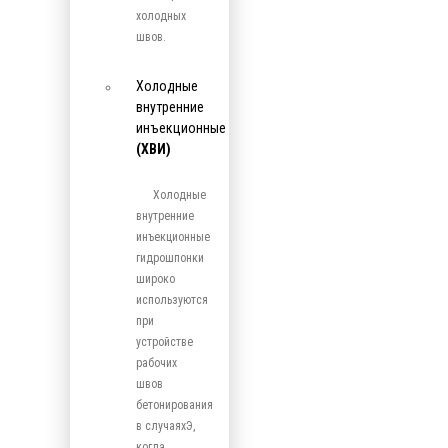
холодных
швов.
Холодные
внутренние
инъекционные
(ХВИ)
Холодные
внутренние
инъекционные
гидрошпонки
широко
используются
при
устройстве
рабочих
швов
бетонирования
в случаяхЭ,
когда