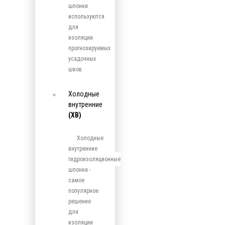
шпонки
используются
для
изоляции
прогнозируемых
усадочных
швов.
Холодные
внутренние
(ХВ)
Холодные
внутренние
гидроизоляционные
шпонки -
самое
популярное
решение
для
изоляции