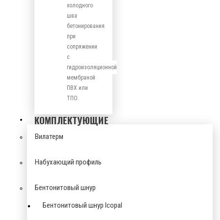
холодного
шва
бетонирования
при
сопряжении
с
гидроизоляционной
мембраной
ПВХ или
ТПО.
КОМПЛЕКТУЮЩИЕ
Вилатерм
Набухающий профиль
Бентонитовый шнур
Бентонитовый шнур Icopal