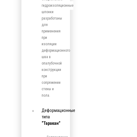
гидроизоляционные
шпонки
разработаны
для
применения
при
изоляции
деформационного
шва в
опалубочной
конструкции
при
сопряжении
стены и
пола.
Деформационные
типа
“Таракан”