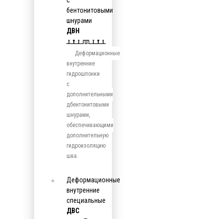
с
бентонитовыми
шнурами
ДВН
Деформационные
внутренние
гидрошпонки
с
дополнительными
дбентонитовыми
шнурами,
обеспечивающими
дополнительную
гидроизоляцию
шва.
Деформационные
внутренние
специальные
ДВС