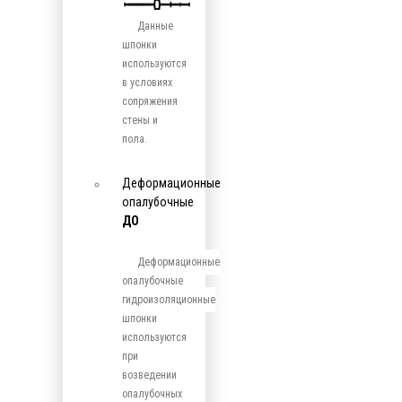
Данные
шпонки
используются
в условиях
сопряжения
стены и
пола.
Деформационные
опалубочные
ДО
Деформационные
опалубочные
гидроизоляционные
шпонки
используются
при
возведении
опалубочных