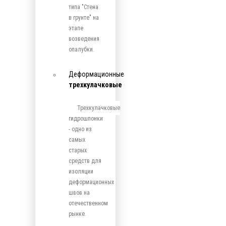
типа "Стена
в грунте" на
этапе
возведения
опалубки.
Деформационные
трехкулачковые
Трехкулачковые
гидрошпонки
- одно из
самых
старых
средств для
изоляции
деформационных
швов на
отечественном
рынке.