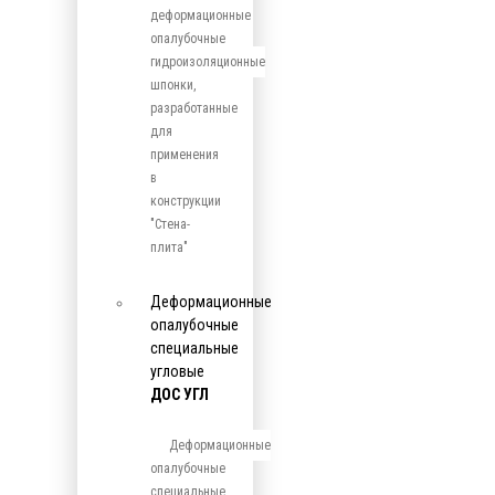
деформационные
опалубочные
гидроизоляционные
шпонки,
разработанные
для
применения
в
конструкции
"Стена-
плита"
Деформационные
опалубочные
специальные
угловые
ДОС УГЛ
Деформационные
опалубочные
специальные