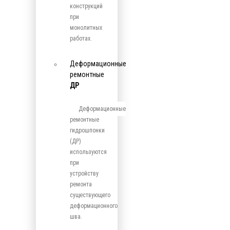
конструкций
при
монолитных
работах.
Деформационные
ремонтные
ДР
Деформационные
ремонтные
гидрошпонки
(ДР)
используются
при
устройству
ремонта
существующего
деформационного
шва.