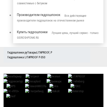
совместимые с битумом
Производители гидрошпонок
Все действующие
производители гидрошпонок на отечественном рынке
Купить гидрошпонки
Лучшие цены, лучший сервис - только
GIDROSHPONKI.RU
Гидрошпонки.ру
Товары
LITAPROOF
,
P
Гидрошпонка LITAPROOF P-350