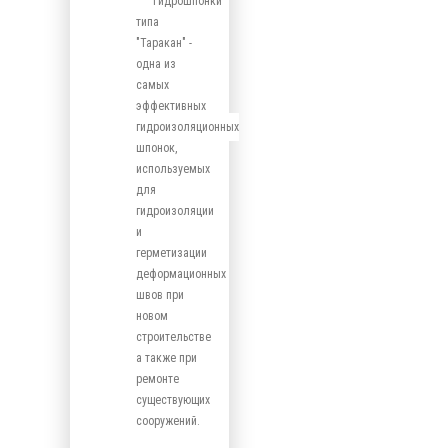
Гидрошпонки
типа
"Таракан" -
одна из
самых
эффективных
гидроизоляционных
шпонок,
используемых
для
гидроизоляции
и
герметизации
деформационных
швов при
новом
строительстве
а также при
ремонте
существующих
сооружений.