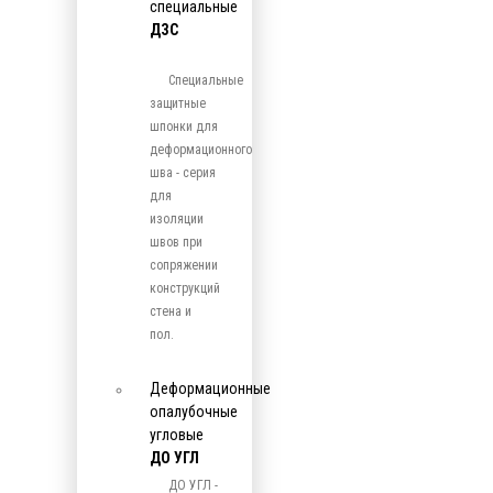
специальные
ДЗС
Специальные
защитные
шпонки для
деформационного
шва - серия
для
изоляции
швов при
сопряжении
конструкций
стена и
пол.
Деформационные
опалубочные
угловые
ДО УГЛ
ДО УГЛ -