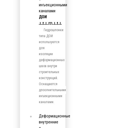
инъекционными
каналами
ДОИ
Гидрошпонки
типа ДОИ
используются
для
изоляции
деформационных
швов внутри
строительных
конструкций.
Оснащаются
дпоолнительными
инъекционными
каналами.
Деформационные
внутренние