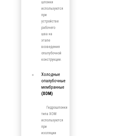
шпонки
используются
при
устройстве
рабочего
шва на
этапе
возведения
опалубочной
конструкции.
Холодные
опалубочные
мембранные
(ХОМ)
Гидрошпонки
типа ХОМ
используются
при
изоляции