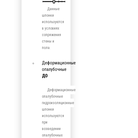
Данные
шпонки
используются
в условиях
сопряжения
стены и
пола.
Деформационные
опалубочные
ДО
Деформационные
опалубочные
гидроизоляционные
шпонки
используются
при
возведении
опалубочных