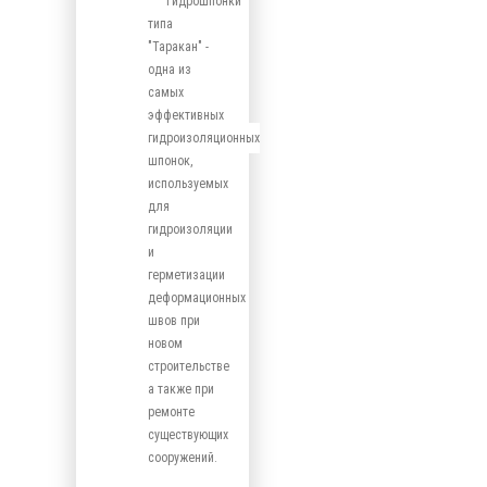
Гидрошпонки
типа
"Таракан" -
одна из
самых
эффективных
гидроизоляционных
шпонок,
используемых
для
гидроизоляции
и
герметизации
деформационных
швов при
новом
строительстве
а также при
ремонте
существующих
сооружений.