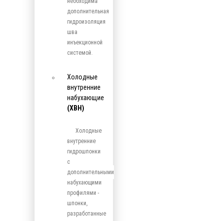
необходима
дополнительная
гидроизоляция
шва
инъекционной
системой.
Холодные
внутренние
набухающие
(ХВН)
Холодные
внутренние
гидрошпонки
с
дополнительными
набухающими
профилями -
шпонки,
разработанные