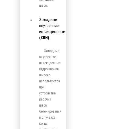
швов.
Холодные
внутренние
инъекционные
(ХВИ)
Холодные
внутренние
инъекционные
гидрошпонки
широко
используются
при
устройстве
рабочих
швов
бетонирования
в случаяхЭ,
когда