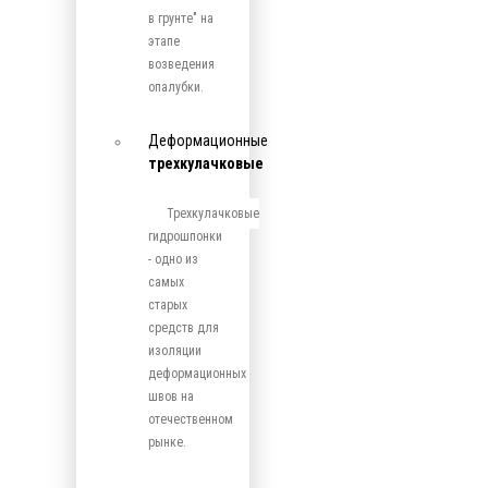
в грунте" на
этапе
возведения
опалубки.
Деформационные
трехкулачковые
Трехкулачковые
гидрошпонки
- одно из
самых
старых
средств для
изоляции
деформационных
швов на
отечественном
рынке.