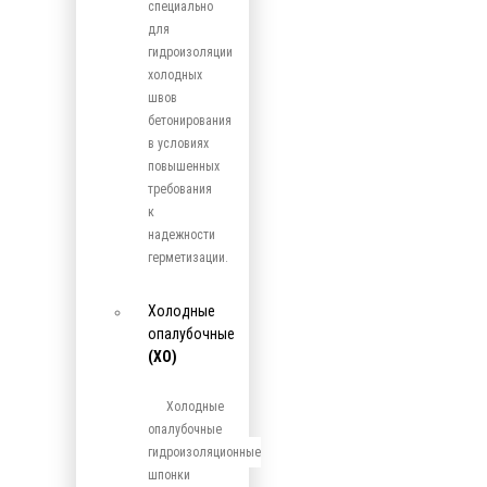
специально
для
гидроизоляции
холодных
швов
бетонирования
в условиях
повышенных
требования
к
надежности
герметизации.
Холодные
опалубочные
(ХО)
Холодные
опалубочные
гидроизоляционные
шпонки