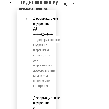
ГИДРОШПОНКИ.РУ
ПОДБОР
- ПРОДАЖА - МОНТАЖ
Деформационые
внутренние
ДВ
Деформационные
внутренние
гидрошпонки
используются
для
гидроизоляции
деформационных
швов внутри
строительной
конструкции.
Деформационные
внутренние
с