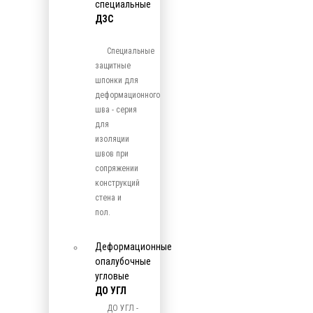
специальные
ДЗС
Специальные
защитные
шпонки для
деформационного
шва - серия
для
изоляции
швов при
сопряжении
конструкций
стена и
пол.
Деформационные
опалубочные
угловые
ДО УГЛ
ДО УГЛ -