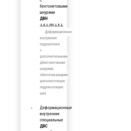
с
бентонитовыми
шнурами
ДВН
Деформационные
внутренние
гидрошпонки
с
дополнительными
дбентонитовыми
шнурами,
обеспечивающими
дополнительную
гидроизоляцию
шва.
Деформационные
внутренние
специальные
ДВС