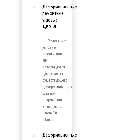
Деформационные
ремонтные
угловые
ДР УГЛ
Ремонтные
угловые
шпонки типа
ДР
используются
для ремонта
существующего
деформационного
шва при
сопряжении
конструкций
"Стена" и
"Плита".
Деформационные