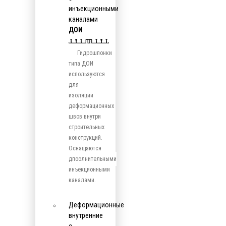
инъекционными
каналами
ДОИ
Гидрошпонки
типа ДОИ
используются
для
изоляции
деформационных
швов внутри
строительных
конструкций.
Оснащаются
дпоолнительными
инъекционными
каналами.
Деформационные
внутренние