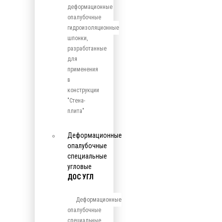
деформационные
опалубочные
гидроизоляционные
шпонки,
разработанные
для
применения
в
конструкции
"Стена-
плита"
Деформационные
опалубочные
специальные
угловые
ДОС УГЛ
Деформационные
опалубочные
специальные