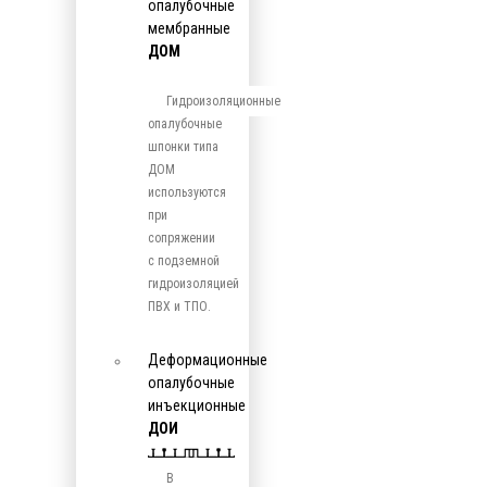
опалубочные
мембранные
ДОМ
Гидроизоляционные
опалубочные
шпонки типа
ДОМ
используются
при
сопряжении
с подземной
гидроизоляцией
ПВХ и ТПО.
Деформационные
опалубочные
инъекционные
ДОИ
В