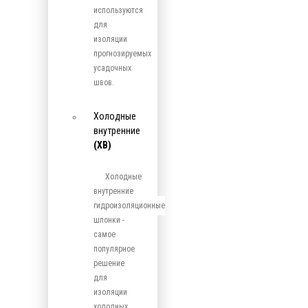
используются
для
изоляции
прогнозируемых
усадочных
швов.
Холодные
внутренние
(ХВ)
Холодные
внутренние
гидроизоляционные
шпонки -
самое
популярное
решение
для
изоляции
холодных