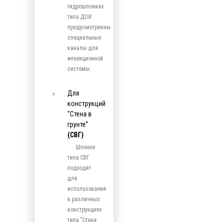
гидрошпонках
типа ДОИ
предусмотренны
специальные
каналы для
инъекционной
системы.
Для
конструкций
“Стена в
грунте”
(СВГ)
Шпонки
типа СВГ
подходят
для
использования
в различных
конструкциях
типа "Стена