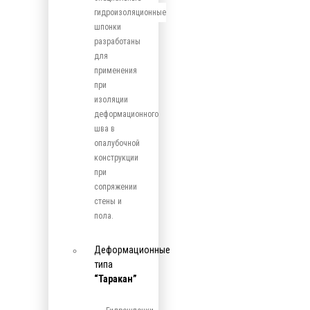
гидроизоляционные
шпонки
разработаны
для
применения
при
изоляции
деформационного
шва в
опалубочной
конструкции
при
сопряжении
стены и
пола.
Деформационные
типа
“Таракан”