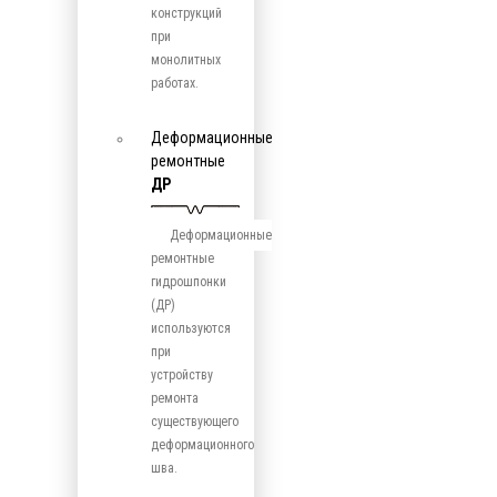
конструкций
при
монолитных
работах.
Деформационные
ремонтные
ДР
Деформационные
ремонтные
гидрошпонки
(ДР)
используются
при
устройству
ремонта
существующего
деформационного
шва.