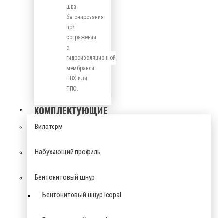
шва
бетонирования
при
сопряжении
с
гидроизоляционной
мембраной
ПВХ или
ТПО.
КОМПЛЕКТУЮЩИЕ
Вилатерм
Набухающий профиль
Бентонитовый шнур
Бентонитовый шнур Icopal