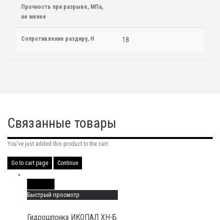
Прочность при разрыве, МПа,
не менее
Сопротивление раздиру, Н
18
Связанные товары
You've just added this product to the cart:
Go to cart page
Continue
Read More
Быстрый просмотр
Гидрошпонка ИКОПАЛ ХН-Б