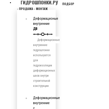
ГИДРОШПОНКИ.РУ
ПОДБОР
- ПРОДАЖА - МОНТАЖ
Деформационые
внутренние
ДВ
Деформационные
внутренние
гидрошпонки
используются
для
гидроизоляции
деформационных
швов внутри
строительной
конструкции.
Деформационные
внутренние
с