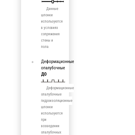
Данные
шпонки
используются
в условиях
сопряжения
стены и
пола.
Деформационные
опалубочные
ДО
Деформационные
опалубочные
гидроизоляционные
шпонки
используются
при
возведении
опалубочных