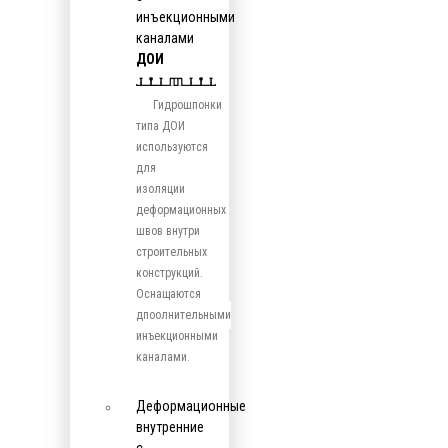
инъекционными
каналами
ДОИ
Гидрошпонки
типа ДОИ
используются
для
изоляции
деформационных
швов внутри
строительных
конструкций.
Оснащаются
дпоолнительными
инъекционными
каналами.
Деформационные
внутренние