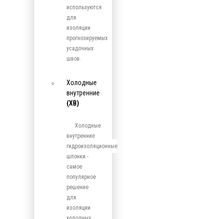
используются
для
изоляции
прогнозируемых
усадочных
швов.
Холодные
внутренние
(ХВ)
Холодные
внутренние
гидроизоляционные
шпонки -
самое
популярное
решение
для
изоляции
холодных