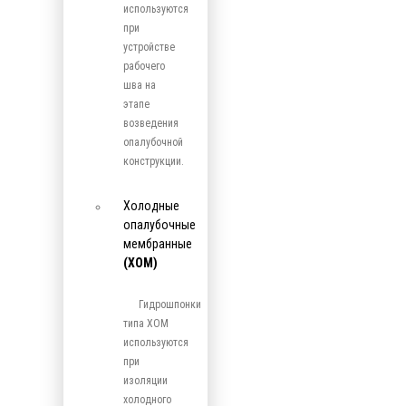
используются
при
устройстве
рабочего
шва на
этапе
возведения
опалубочной
конструкции.
Холодные
опалубочные
мембранные
(ХОМ)
Гидрошпонки
типа ХОМ
используются
при
изоляции
холодного