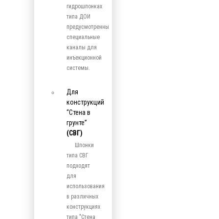
гидрошпонках
типа ДОИ
предусмотренны
специальные
каналы для
инъекционной
системы.
Для
конструкций
“Стена в
грунте”
(СВГ)
Шпонки
типа СВГ
подходят
для
использования
в различных
конструкциях
типа "Стена