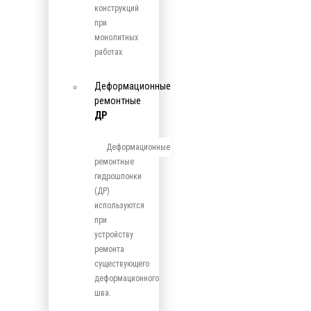
конструкций
при
монолитных
работах.
Деформационные
ремонтные
ДР
Деформационные
ремонтные
гидрошпонки
(ДР)
используются
при
устройству
ремонта
существующего
деформационного
шва.