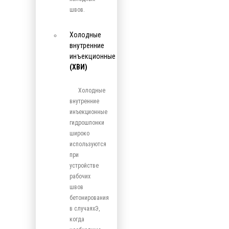
швов.
Холодные
внутренние
инъекционные
(ХВИ)
Холодные
внутренние
инъекционные
гидрошпонки
широко
используются
при
устройстве
рабочих
швов
бетонирования
в случаяхЭ,
когда