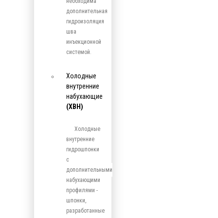
необходима
дополнительная
гидроизоляция
шва
инъекционной
системой.
Холодные
внутренние
набухающие
(ХВН)
Холодные
внутренние
гидрошпонки
с
дополнительными
набухающими
профилями -
шпонки,
разработанные