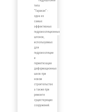
Гидрошпонки
типа
"Таракан" -
одна из
самых
эффективных
гидроизоляционных
шпонок,
используемых
для
гидроизоляции
и
герметизации
деформационных
швов при
новом
строительстве
а также при
ремонте
существующих
сооружений.