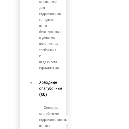
специально
для
гидроизоляции
холодных
швов
бетонирования
в условиях
повышенных
требования
к
надежности
герметизации.
Холодные
опалубочные
(ХО)
Холодные
опалубочные
гидроизоляционные
шпонки