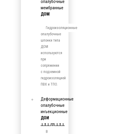
опалубочные
мембранные
ДОМ
Гидроизоляционные
опалубочные
шпонки типа
ДОМ
используются
при
сопряжении
с подземной
гидроизоляцией
ПВХ и ТПО.
Деформационные
опалубочные
инъекционные
ДОИ
В