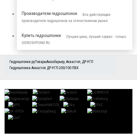
Производители гидрошпонок
Все действующие
производители гидрошпонок на отечественном рынке
Купить гидрошпонки
Лучшие цены, лучший сервис - только
GIDROSHPONKI.RU
Гидрошпонки.ру
Товары
Аквабарьер
,
Аквастоп
,
ДР-УГЛ
Гидрошпонка Аквастоп ДР-УГЛ-200/100 ПВХ