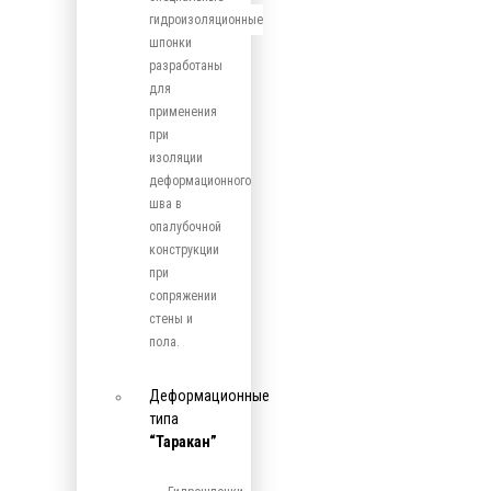
гидроизоляционные
шпонки
разработаны
для
применения
при
изоляции
деформационного
шва в
опалубочной
конструкции
при
сопряжении
стены и
пола.
Деформационные
типа
“Таракан”