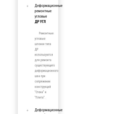
Деформационные
ремонтные
угловые
ДР УГЛ
Ремонтные
угловые
шпонки типа
ДР
используются
для ремонта
существующего
деформационного
шва при
сопряжении
конструкций
"Стена" и
"Плита".
Деформационные