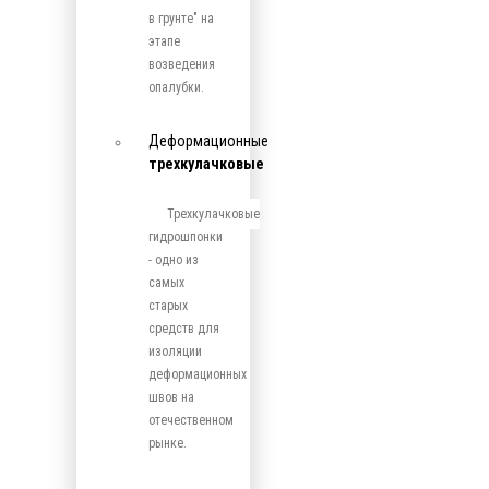
в грунте" на
этапе
возведения
опалубки.
Деформационные
трехкулачковые
Трехкулачковые
гидрошпонки
- одно из
самых
старых
средств для
изоляции
деформационных
швов на
отечественном
рынке.