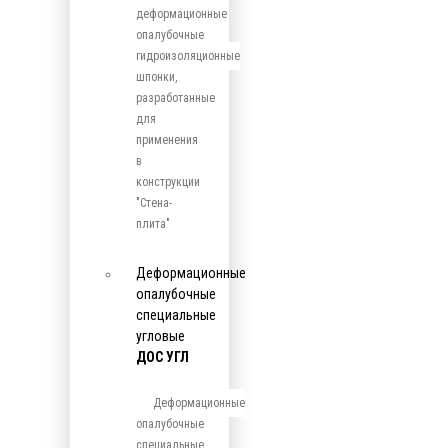
деформационные
опалубочные
гидроизоляционные
шпонки,
разработанные
для
применения
в
конструкции
"Стена-
плита"
Деформационные
опалубочные
специальные
угловые
ДОС УГЛ
Деформационные
опалубочные
специальные