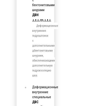
с
бентонитовыми
шнурами
ДВН
Деформационные
внутренние
гидрошпонки
с
дополнительными
дбентонитовыми
шнурами,
обеспечивающими
дополнительную
гидроизоляцию
шва.
Деформационные
внутренние
специальные
ДВС