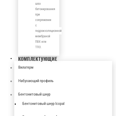
шва
бетонирования
при
сопряжении
с
гидроизоляционной
мембраной
ПВХ или
ТПО.
КОМПЛЕКТУЮЩИЕ
Вилатерм
Набухающий профиль
Бентонитовый шнур
Бентонитовый шнур Icopal