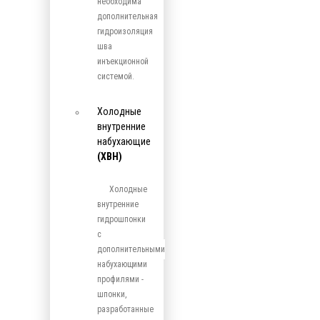
необходима
дополнительная
гидроизоляция
шва
инъекционной
системой.
Холодные
внутренние
набухающие
(ХВН)
Холодные
внутренние
гидрошпонки
с
дополнительными
набухающими
профилями -
шпонки,
разработанные