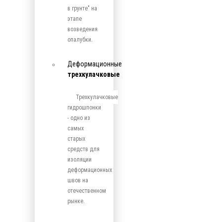
в грунте" на
этапе
возведения
опалубки.
Деформационные
трехкулачковые
Трехкулачковые
гидрошпонки
- одно из
самых
старых
средств для
изоляции
деформационных
швов на
отечественном
рынке.