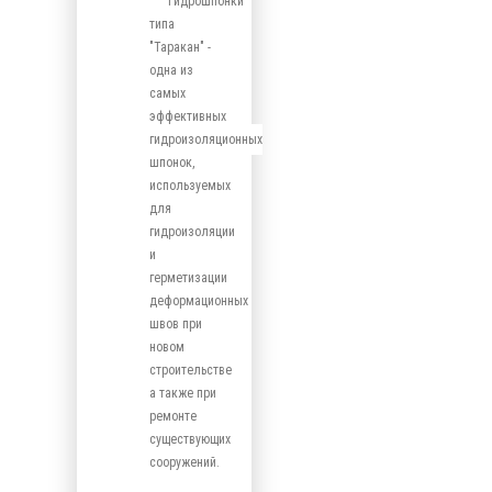
Гидрошпонки
типа
"Таракан" -
одна из
самых
эффективных
гидроизоляционных
шпонок,
используемых
для
гидроизоляции
и
герметизации
деформационных
швов при
новом
строительстве
а также при
ремонте
существующих
сооружений.