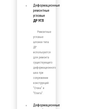
Деформационные
ремонтные
угловые
ДР УГЛ
Ремонтные
угловые
шпонки типа
ДР
используются
для ремонта
существующего
деформационного
шва при
сопряжении
конструкций
"Стена" и
"Плита".
Деформационные