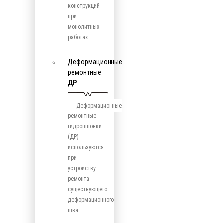
конструкций
при
монолитных
работах.
Деформационные
ремонтные
ДР
Деформационные
ремонтные
гидрошпонки
(ДР)
используются
при
устройству
ремонта
существующего
деформационного
шва.