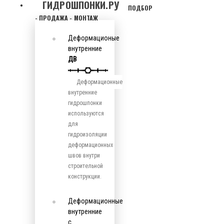
ГИДРОШПОНКИ.РУ
ПОДБОР
- ПРОДАЖА - МОНТАЖ
Деформационые
внутренние
ДВ
Деформационные
внутренние
гидрошпонки
используются
для
гидроизоляции
деформационных
швов внутри
строительной
конструкции.
Деформационные
внутренние
с