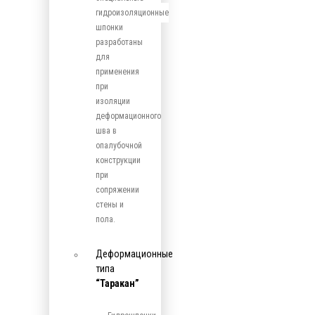
гидроизоляционные
шпонки
разработаны
для
применения
при
изоляции
деформационного
шва в
опалубочной
конструкции
при
сопряжении
стены и
пола.
Деформационные
типа
“Таракан”