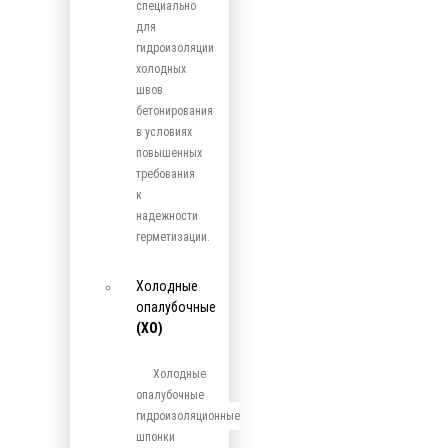
специально
для
гидроизоляции
холодных
швов
бетонирования
в условиях
повышенных
требования
к
надежности
герметизации.
Холодные
опалубочные
(ХО)
Холодные
опалубочные
гидроизоляционные
шпонки