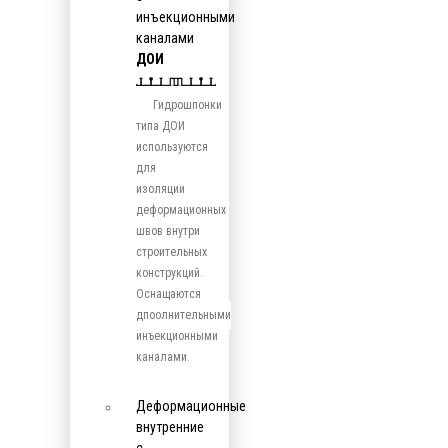
инъекционными
каналами
ДОИ
Гидрошпонки
типа ДОИ
используются
для
изоляции
деформационных
швов внутри
строительных
конструкций.
Оснащаются
дпоолнительными
инъекционными
каналами.
Деформационные
внутренние