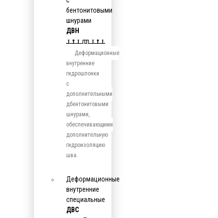
с
бентонитовыми
шнурами
ДВН
Деформационные
внутренние
гидрошпонки
с
дополнительными
дбентонитовыми
шнурами,
обеспечивающими
дополнительную
гидроизоляцию
шва.
Деформационные
внутренние
специальные
ДВС