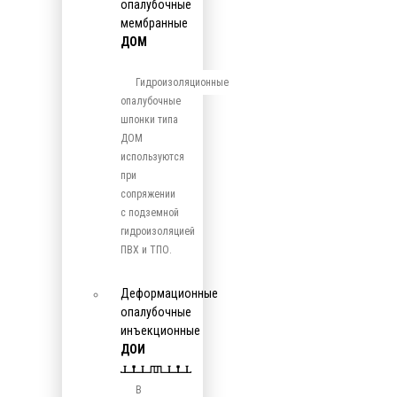
опалубочные
мембранные
ДОМ
Гидроизоляционные
опалубочные
шпонки типа
ДОМ
используются
при
сопряжении
с подземной
гидроизоляцией
ПВХ и ТПО.
Деформационные
опалубочные
инъекционные
ДОИ
В