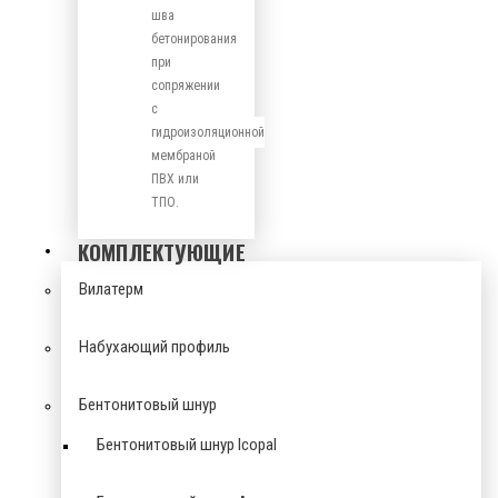
шва
бетонирования
при
сопряжении
с
гидроизоляционной
мембраной
ПВХ или
ТПО.
КОМПЛЕКТУЮЩИЕ
Вилатерм
Набухающий профиль
Бентонитовый шнур
Бентонитовый шнур Icopal