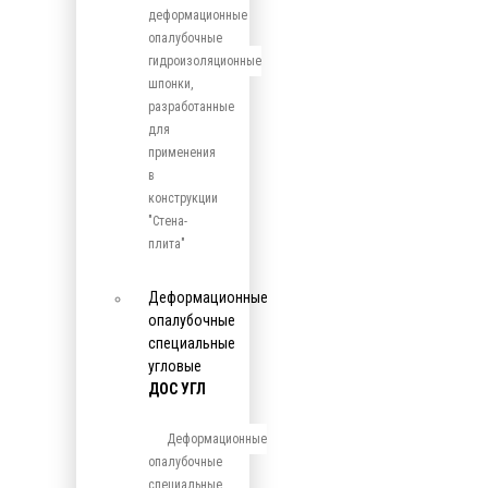
деформационные
опалубочные
гидроизоляционные
шпонки,
разработанные
для
применения
в
конструкции
"Стена-
плита"
Деформационные
опалубочные
специальные
угловые
ДОС УГЛ
Деформационные
опалубочные
специальные