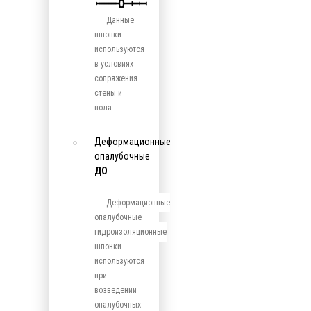
Данные
шпонки
используются
в условиях
сопряжения
стены и
пола.
Деформационные
опалубочные
ДО
Деформационные
опалубочные
гидроизоляционные
шпонки
используются
при
возведении
опалубочных