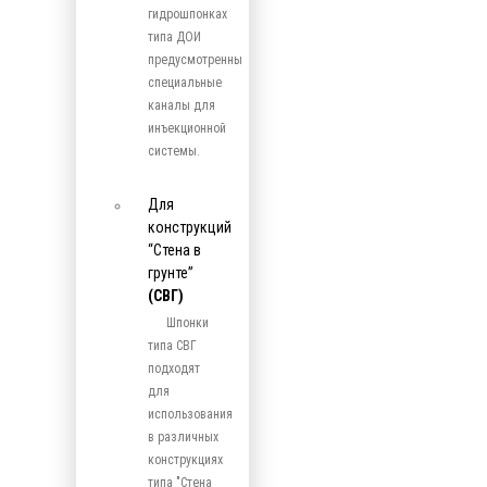
гидрошпонках
типа ДОИ
предусмотренны
специальные
каналы для
инъекционной
системы.
Для
конструкций
“Стена в
грунте”
(СВГ)
Шпонки
типа СВГ
подходят
для
использования
в различных
конструкциях
типа "Стена