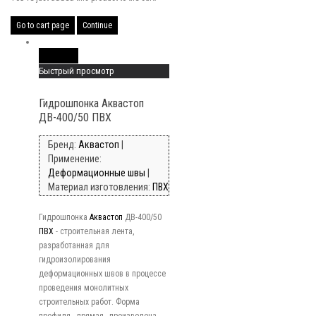
Go to cart page
Continue
Read More
Быстрый просмотр
Гидрошпонка Аквастоп
ДВ-400/50 ПВХ
Бренд:
Аквастоп
|
Применение:
Деформационные швы
|
Материал изготовления:
ПВХ
Гидрошпонка
Аквастоп
ДВ-400/50
ПВХ
- строительная лента,
разработанная для
гидроизолирования
деформационных швов в процессе
проведения монолитных
строительных работ. Форма