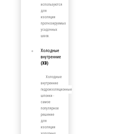
используются
для
изоляции
прогнозируемых
усадочных
швов.
Холодные
внутренние
(ХВ)
Холодные
внутренние
гидроизоляционные
шпонки -
самое
популярное
решение
для
изоляции
холодных