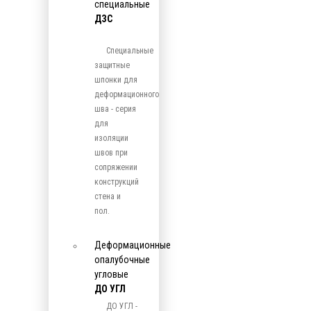
специальные
ДЗС
Специальные
защитные
шпонки для
деформационного
шва - серия
для
изоляции
швов при
сопряжении
конструкций
стена и
пол.
Деформационные
опалубочные
угловые
ДО УГЛ
ДО УГЛ -