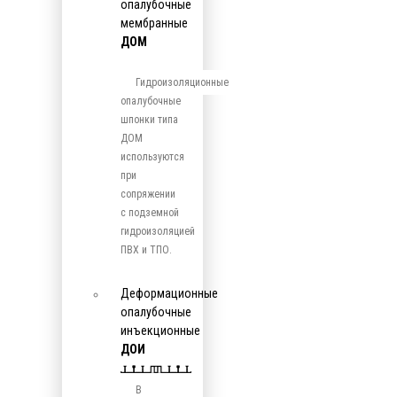
опалубочные
мембранные
ДОМ
Гидроизоляционные
опалубочные
шпонки типа
ДОМ
используются
при
сопряжении
с подземной
гидроизоляцией
ПВХ и ТПО.
Деформационные
опалубочные
инъекционные
ДОИ
В