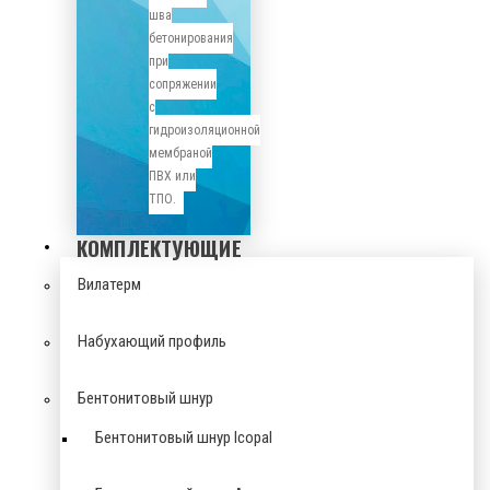
шва
бетонирования
при
сопряжении
с
гидроизоляционной
мембраной
ПВХ или
ТПО.
КОМПЛЕКТУЮЩИЕ
Вилатерм
Набухающий профиль
Бентонитовый шнур
Бентонитовый шнур Icopal