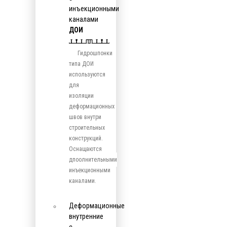
инъекционными
каналами
ДОИ
Гидрошпонки
типа ДОИ
используются
для
изоляции
деформационных
швов внутри
строительных
конструкций.
Оснащаются
дпоолнительными
инъекционными
каналами.
Деформационные
внутренние