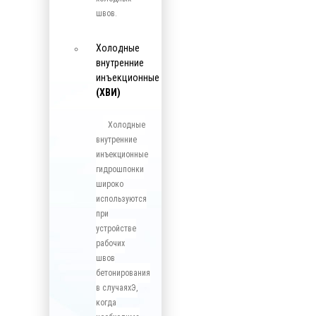
швов.
Холодные
внутренние
инъекционные
(ХВИ)
Холодные
внутренние
инъекционные
гидрошпонки
широко
используются
при
устройстве
рабочих
швов
бетонирования
в случаяхЭ,
когда