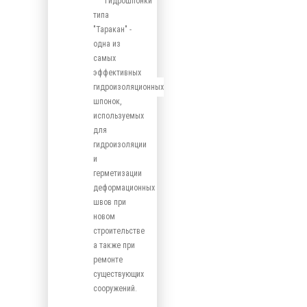
Гидрошпонки
типа
"Таракан" -
одна из
самых
эффективных
гидроизоляционных
шпонок,
используемых
для
гидроизоляции
и
герметизации
деформационных
швов при
новом
строительстве
а также при
ремонте
существующих
сооружений.