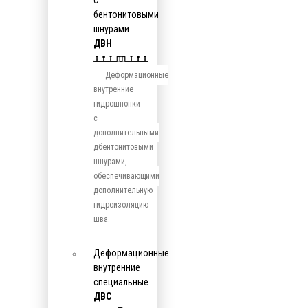
с
бентонитовыми
шнурами
ДВН
Деформационные
внутренние
гидрошпонки
с
дополнительными
дбентонитовыми
шнурами,
обеспечивающими
дополнительную
гидроизоляцию
шва.
Деформационные
внутренние
специальные
ДВС