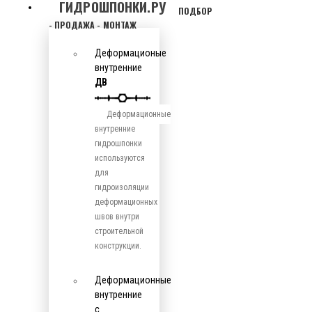
ГИДРОШПОНКИ.РУ
ПОДБОР
- ПРОДАЖА - МОНТАЖ
Деформационые
внутренние
ДВ
Деформационные
внутренние
гидрошпонки
используются
для
гидроизоляции
деформационных
швов внутри
строительной
конструкции.
Деформационные
внутренние
с