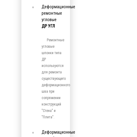
Деформационные
ремонтные
угловые
ДР УГЛ
Ремонтные
угловые
шпонки типа
ДР
используются
для ремонта
существующего
деформационного
шва при
сопряжении
конструкций
"Стена" и
"Плита".
Деформационные