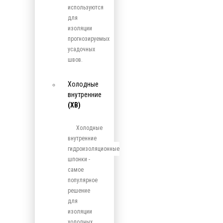
используются
для
изоляции
прогнозируемых
усадочных
швов.
Холодные
внутренние
(ХВ)
Холодные
внутренние
гидроизоляционные
шпонки -
самое
популярное
решение
для
изоляции
холодных