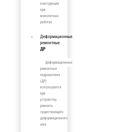
конструкций
при
монолитных
работах.
Деформационные
ремонтные
ДР
Деформационные
ремонтные
гидрошпонки
(ДР)
используются
при
устройству
ремонта
существующего
деформационного
шва.