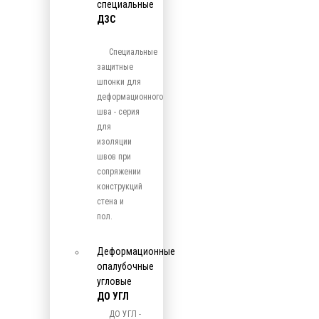
специальные
ДЗС
Специальные
защитные
шпонки для
деформационного
шва - серия
для
изоляции
швов при
сопряжении
конструкций
стена и
пол.
Деформационные
опалубочные
угловые
ДО УГЛ
ДО УГЛ -