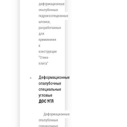
деформационные
опалубочные
гидроизоляционные
шпонки,
разработанные
для
применения
в
конструкции
"Стена-
плита"
Деформационные
опалубочные
специальные
угловые
ДОС УГЛ
Деформационные
опалубочные
специальные