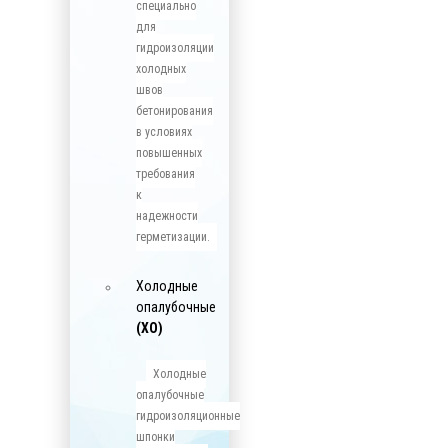
специально
для
гидроизоляции
холодных
швов
бетонирования
в условиях
повышенных
требования
к
надежности
герметизации.
Холодные
опалубочные
(ХО)
Холодные
опалубочные
гидроизоляционные
шпонки