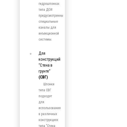
гидрошпонках
типа ДОИ
предусмотренны
специальные
каналы для
инъекционной
системы.
Для
конструкций
“Стена в
грунте”
(СВГ)
Шпонки
типа СВГ
подходят
для
использования
в различных
конструкциях
типа "Стена