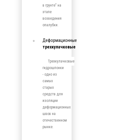
в грунте" на
этапе
возведения
опалубки.
Деформационные
трехкулачковые
Трехкулачковые
гидрошпонки
- одно из
самых
старых
средств для
изоляции
деформационных
швов на
отечественном
рынке.