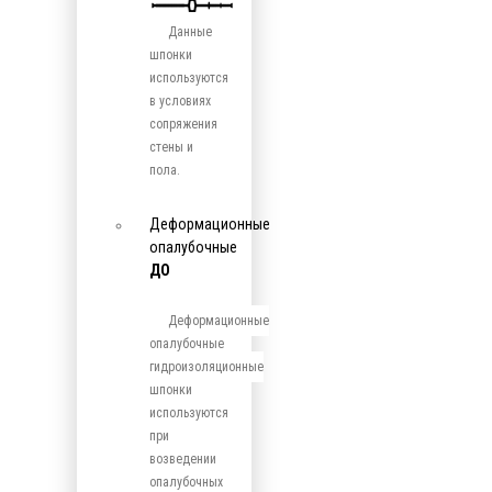
Данные
шпонки
используются
в условиях
сопряжения
стены и
пола.
Деформационные
опалубочные
ДО
Деформационные
опалубочные
гидроизоляционные
шпонки
используются
при
возведении
опалубочных