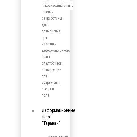
гидроизоляционные
шпонки
разработаны
для
применения
при
изоляции
деформационного
шва в
опалубочной
конструкции
при
сопряжении
стены и
пола.
Деформационные
типа
“Таракан”