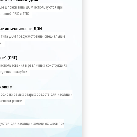
ые шпонки типа ДОМ используются при
оляцией ПВХ и ТПО.
ые инъекционные
ДОИ
х типа ДОИ предусмотренны специальные
ы.
нте”
(СВГ)
 использования в различных конструкциях
зведения опалубки.
чковые
 одно из самых старых средств для изоляции
венном рынке.
зуются для изоляции холодных швов при