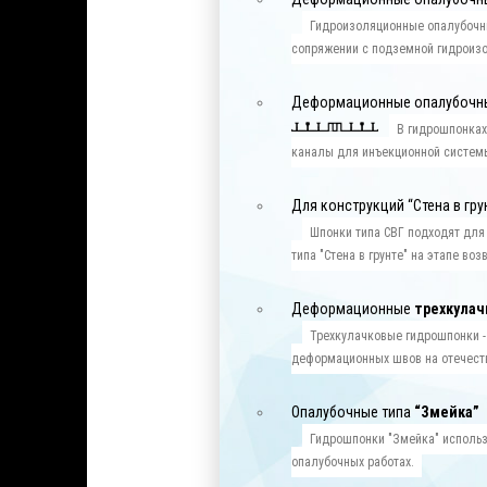
Гидроизоляционные опалубочн
сопряжении с подземной гидроиз
Деформационные опалубочн
В гидрошпонка
каналы для инъекционной систем
Для конструкций “Стена в гру
Шпонки типа СВГ подходят для
типа "Стена в грунте" на этапе во
Деформационные
трехкула
Трехкулачковые гидрошпонки -
деформационных швов на отечест
Опалубочные типа
“Змейка”
Гидрошпонки "Змейка" исполь
опалубочных работах.