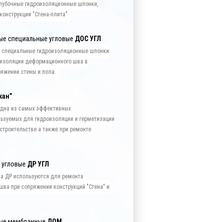
лубочные гидроизоляционные шпонки,
конструкции "Стена-плита"
ые специальные угловые
ДОС УГЛ
 специальные гидроизоляционные шпонки
 изоляции деформационного шва в
ряжении стены и пола.
кан”
 одна из самых эффективных
ьзуемых для гидроизоляции и герметизации
троительстве а также при ремонте
 угловые
ДР УГЛ
а ДР используются для ремонта
ва при сопряжении конструкций "Стена" и
ые мембранные
ДОМ