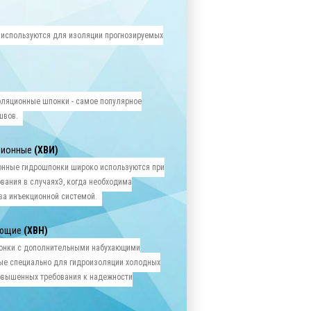
 используются для изоляции прогнозируемых
оляционные шпонки - самое популярное
швов.
ционные
(ХВИ)
онные гидрошпонки широко используются при
вания в случаяхЭ, когда необходима
ва инъекционной системой.
ающие
(ХВН)
онки с дополнительными набухающими
ые специально для гидроизоляции холодных
овышенных требования к надежности