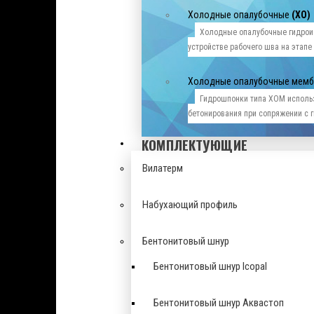
Холодные опалубочные
(ХО)
Холодные опалубочные гидрои
устройстве рабочего шва на этапе
Холодные опалубочные мем
Гидрошпонки типа ХОМ исполь
бетонирования при сопряжении с
КОМПЛЕКТУЮЩИЕ
Вилатерм
Набухающий профиль
Бентонитовый шнур
Бентонитовый шнур Icopal
Бентонитовый шнур Аквастоп