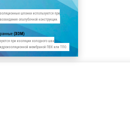
золяционные шпонки используются при
 возведения опалубочной конструкции.
бранные
(ХОМ)
зуются при изоляции холодного шва
 гидроизоляционной мембраной ПВХ или ТПО.