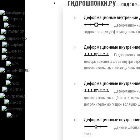
ГИДРОШПОНКИ.РУ
ПОДБОР -
Деформационые внутренние
Деформационны
гидроизоляции деформационных шв
Деформационные внутренние
Гидрошпонки ти
деформационных швов внутри стр
дпоолнительными инъекционными
Деформационные внутренние
Деформационны
дополнительными дбентонитовым
дополнительную гидроизоляцию ш
Деформационные внутренни
Данные шпонки 
пола.