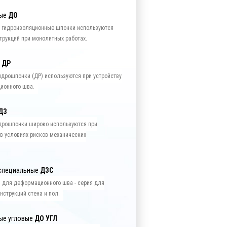
ные
ДО
 гидроизоляционные шпонки используются
трукций при монолитных работах.
е
ДР
дрошпонки (ДР) используются при устройству
ионного шва.
ДЗ
рошпонки широко используются при
в условиях рисков механических
специальные
ДЗС
 для деформационного шва - серия для
нструкций стена и пол.
ые угловые
ДО УГЛ