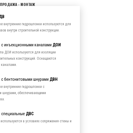
 ПРОДАЖА - МОНТАЖ
ДВ
е внутренние гидрошпонки используются для
ов внутри строительной конструкции.
 с инъекционными каналами
ДОИ
па ДОИ используются для изоляции
оительных конструкций. Оснащаются
 каналами.
 с бентонитовыми шнурами
ДВН
е внутренние гидрошпонки с
и шнурами, обеспечивающими
ва.
е специальные
ДВС
используются в условиях сопряжения стены и