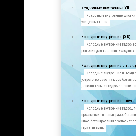
Усадочные внутренние
УВ
Усадочные внутренние шпонки
усадочных швов.
Холодные внутренние
(ХВ)
Холодные внутренние гидроиз
решение для изоляции холодных 
Холодные внутренние инъек
Холодные внутренние инъекци
устройстве рабочих швов бетониро
дополнительная гидроизоляция ш
Холодные внутренние набух
Холодные внутренние гидрошп
профилями - шпонки, разработанн
швов бетонирования в условиях п
герметизации.