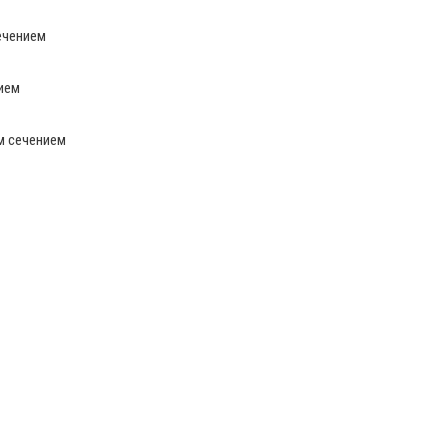
ечением
ием
м сечением