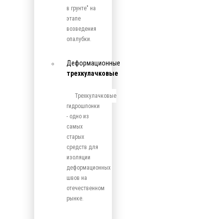
в грунте" на
этапе
возведения
опалубки.
Деформационные
трехкулачковые
Трехкулачковые
гидрошпонки
- одно из
самых
старых
средств для
изоляции
деформационных
швов на
отечественном
рынке.