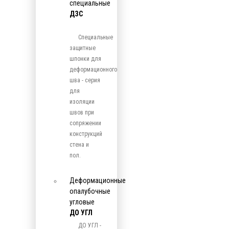
специальные
ДЗС
Специальные
защитные
шпонки для
деформационного
шва - серия
для
изоляции
швов при
сопряжении
конструкций
стена и
пол.
Деформационные
опалубочные
угловые
ДО УГЛ
ДО УГЛ -