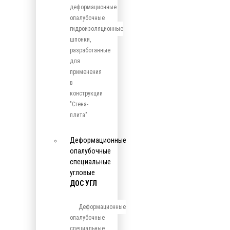
деформационные
опалубочные
гидроизоляционные
шпонки,
разработанные
для
применения
в
конструкции
"Стена-
плита"
Деформационные
опалубочные
специальные
угловые
ДОС УГЛ
Деформационные
опалубочные
специальные