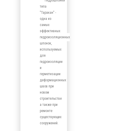
Гидрошпонки
типа
"Таракан" -
одна из
самых
эффективных
гидроизоляционных
шпонок,
используемых
для
гидроизоляции
и
герметизации
деформационных
швов при
новом
строительстве
а также при
ремонте
существующих
сооружений.