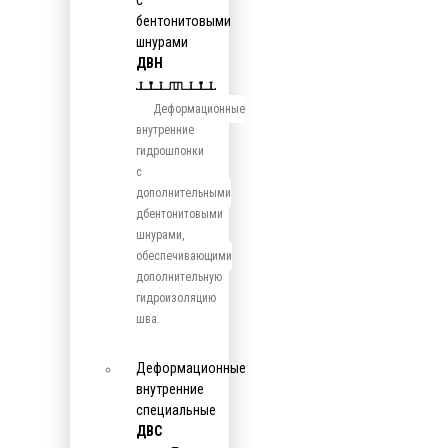
с
бентонитовыми
шнурами
ДВН
Деформационные
внутренние
гидрошпонки
с
дополнительными
дбентонитовыми
шнурами,
обеспечивающими
дополнительную
гидроизоляцию
шва.
Деформационные
внутренние
специальные
ДВС