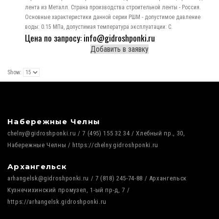
лента из Металл. Страна производства строительной ленты - Россия.
Основные характеристики данной серии РШМ - допустимое давление
воды: 0.15 МПа, допустимая температура эксплуатации: C.
Цена по запросу: info@gidroshponki.ru
Добавить в заявку
Show:
Набережные Челны
chelny@gidroshponki.ru / 7 (495) 155 32 34 / Хлебный пр., 30,
Набережные Челны / https://chelny.gidroshponki.ru
Архангельск
arhangelsk@gidroshponki.ru / 7 (818) 245-74-88 / Архангельск
Кузнечихинский промузел, 1-ый пр-д, 7 /
https://arhangelsk.gidroshponki.ru