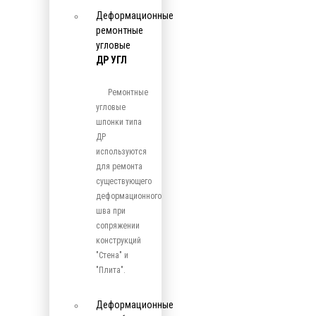
Деформационные
ремонтные
угловые
ДР УГЛ
Ремонтные
угловые
шпонки типа
ДР
используются
для ремонта
существующего
деформационного
шва при
сопряжении
конструкций
"Стена" и
"Плита".
Деформационные