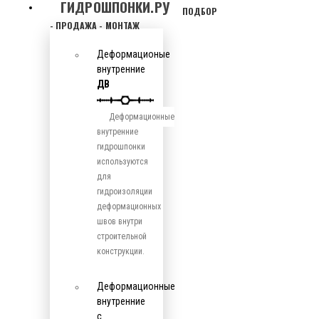
ГИДРОШПОНКИ.РУ
ПОДБОР
- ПРОДАЖА - МОНТАЖ
Деформационые
внутренние
ДВ
Деформационные
внутренние
гидрошпонки
используются
для
гидроизоляции
деформационных
швов внутри
строительной
конструкции.
Деформационные
внутренние
с