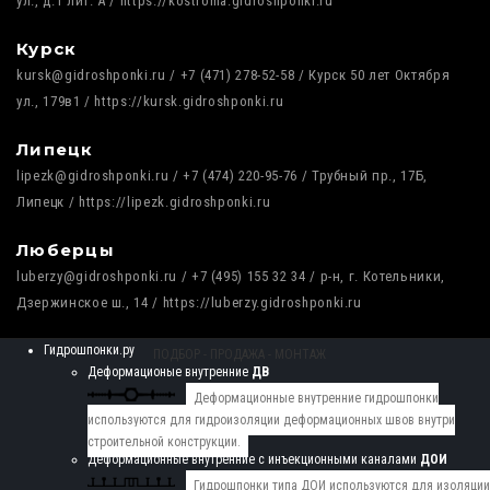
ул., д.1 лит. А / https://kostroma.gidroshponki.ru
Курск
kursk@gidroshponki.ru / +7 (471) 278-52-58 / Курск 50 лет Октября
ул., 179в1 / https://kursk.gidroshponki.ru
Липецк
lipezk@gidroshponki.ru / +7 (474) 220-95-76 / Трубный пр., 17Б,
Липецк / https://lipezk.gidroshponki.ru
Люберцы
luberzy@gidroshponki.ru / +7 (495) 155 32 34 / р-н, г. Котельники,
Дзержинское ш., 14 / https://luberzy.gidroshponki.ru
Гидрошпонки.ру
ПОДБОР - ПРОДАЖА - МОНТАЖ
Деформационые внутренние
ДВ
Деформационные внутренние гидрошпонки
используются для гидроизоляции деформационных швов внутри
строительной конструкции.
Деформационные внутренние с инъекционными каналами
ДОИ
Гидрошпонки типа ДОИ используются для изоляции