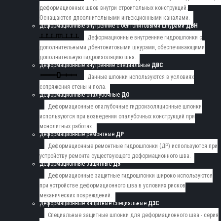
деформационных швов внутри строительных конструкций.
Оснащаются дпоолнительными инъекционными каналами.
Деформационные внутренние с бентонитовыми шнурами
ДВН
Деформационные внутренние гидрошпонки с
дополнительными дбентонитовыми шнурами, обеспечивающими
дополнительную гидроизоляцию шва.
Деформационные внутренние специальные
ДВС
Данные шпонки используются в условиях
сопряжения стены и пола.
Деформационные опалубочные
ДО
Деформационные опалубочные гидроизоляционные шпонки
используются при возведении опалубочных конструкций при
монолитных работах.
Деформационные ремонтные
ДР
Деформационные ремонтные гидрошпонки (ДР) используются при
устройству ремонта существующего деформационного шва.
Деформационные защитные
ДЗ
Деформационные защитные гидрошпонки широко используются
при устройстве деформационного шва в условиях рисков
механических повреждений.
Деформационные защитные специальные
ДЗС
Специальные защитные шпонки для деформационного шва - серия