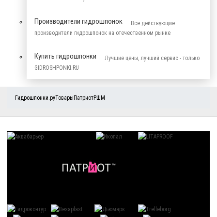
Производители гидрошпонок
Все действующие
производители гидрошпонок на отечественном рынке
Купить гидрошпонки
Лучшие цены, лучший сервис - только
GIDROSHPONKI.RU
Гидрошпонки.ру
Товары
Патриот
РШМ