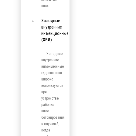
швов.
Холодные
внутренние
инъекционные
(ХВИ)
Холодные
внутренние
инъекционные
гидрошпонки
широко
используются
при
устройстве
рабочих
швов
бетонирования
в случаяхЭ,
когда