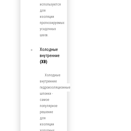
используются
для
изоляции
прогнозируемых
усадочных
швов.
Холодные
внутренние
(ХВ)
Холодные
внутренние
гидроизоляционные
шпонки -
самое
популярное
решение
для
изоляции
холодных