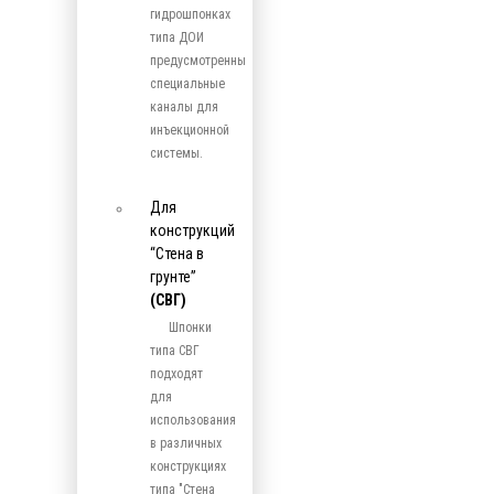
гидрошпонках
типа ДОИ
предусмотренны
специальные
каналы для
инъекционной
системы.
Для
конструкций
“Стена в
грунте”
(СВГ)
Шпонки
типа СВГ
подходят
для
использования
в различных
конструкциях
типа "Стена