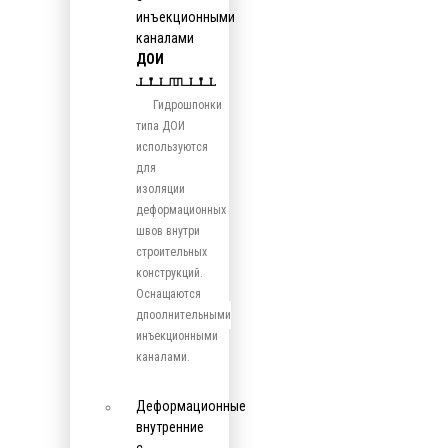
инъекционными
каналами
ДОИ
Гидрошпонки
типа ДОИ
используются
для
изоляции
деформационных
швов внутри
строительных
конструкций.
Оснащаются
дпоолнительными
инъекционными
каналами.
Деформационные
внутренние