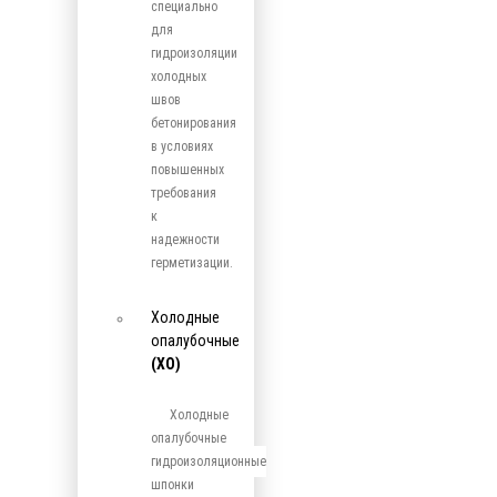
специально
для
гидроизоляции
холодных
швов
бетонирования
в условиях
повышенных
требования
к
надежности
герметизации.
Холодные
опалубочные
(ХО)
Холодные
опалубочные
гидроизоляционные
шпонки