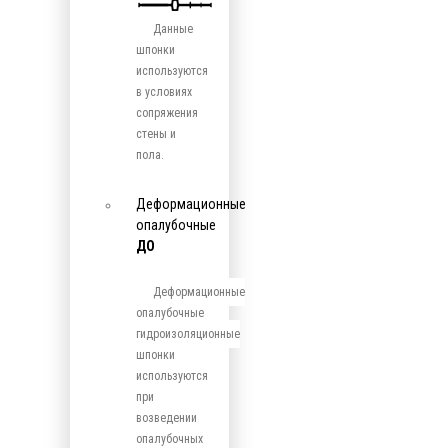
Данные
шпонки
используются
в условиях
сопряжения
стены и
пола.
Деформационные
опалубочные
ДО
Деформационные
опалубочные
гидроизоляционные
шпонки
используются
при
возведении
опалубочных