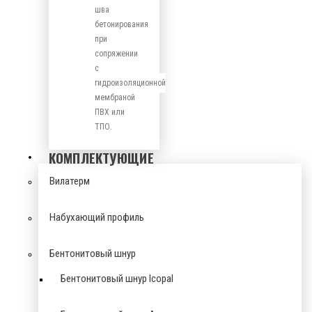
шва
бетонирования
при
сопряжении
с
гидроизоляционной
мембраной
ПВХ или
ТПО.
КОМПЛЕКТУЮЩИЕ
Вилатерм
Набухающий профиль
Бентонитовый шнур
Бентонитовый шнур Icopal