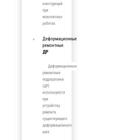
конструкций
при
монолитных
работах.
Деформационные
ремонтные
ДР
Деформационные
ремонтные
гидрошпонки
(ДР)
используются
при
устройству
ремонта
существующего
деформационного
шва.