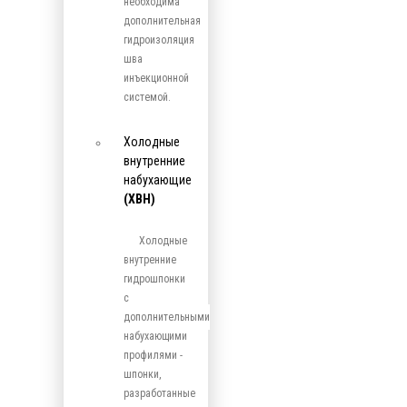
необходима
дополнительная
гидроизоляция
шва
инъекционной
системой.
Холодные
внутренние
набухающие
(ХВН)
Холодные
внутренние
гидрошпонки
с
дополнительными
набухающими
профилями -
шпонки,
разработанные