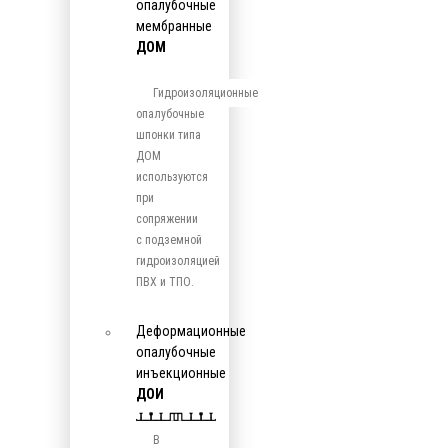
опалубочные
мембранные
ДОМ
Гидроизоляционные
опалубочные
шпонки типа
ДОМ
используются
при
сопряжении
с подземной
гидроизоляцией
ПВХ и ТПО.
Деформационные
опалубочные
инъекционные
ДОИ
В