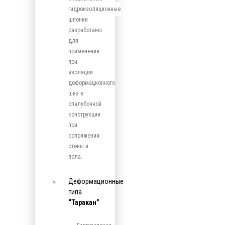
гидроизоляционные
шпонки
разработаны
для
применения
при
изоляции
деформационного
шва в
опалубочной
конструкции
при
сопряжении
стены и
пола.
Деформационные
типа
“Таракан”