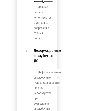
Данные
шпонки
используются
в условиях
сопряжения
стены и
пола.
Деформационные
опалубочные
ДО
Деформационные
опалубочные
гидроизоляционные
шпонки
используются
при
возведении
опалубочных