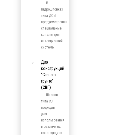
В
гидрошпонках
типа ДОИ
предусмотренны
специальные
каналы для
инъекционной
системы.
Для
конструкций
“Стена в
грунте”
(СВГ)
Шпонки
типа СВГ
подходят
для
использования
в различных
конструкциях