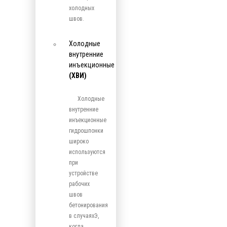
холодных
швов.
Холодные
внутренние
инъекционные
(ХВИ)
Холодные
внутренние
инъекционные
гидрошпонки
широко
используются
при
устройстве
рабочих
швов
бетонирования
в случаяхЭ,
когда