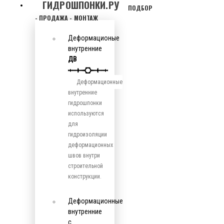
ГИДРОШПОНКИ.РУ
ПОДБОР
- ПРОДАЖА - МОНТАЖ
Деформационые
внутренние
ДВ
Деформационные
внутренние
гидрошпонки
используются
для
гидроизоляции
деформационных
швов внутри
строительной
конструкции.
Деформационные
внутренние
с