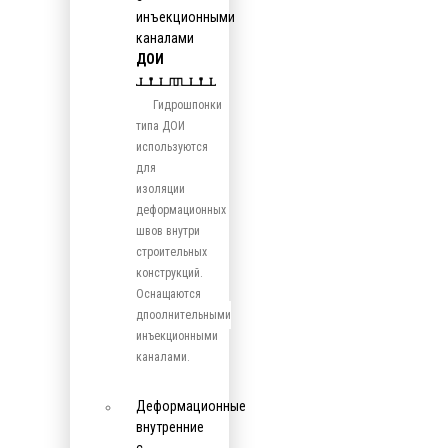
инъекционными
каналами
ДОИ
Гидрошпонки
типа ДОИ
используются
для
изоляции
деформационных
швов внутри
строительных
конструкций.
Оснащаются
дпоолнительными
инъекционными
каналами.
Деформационные
внутренние