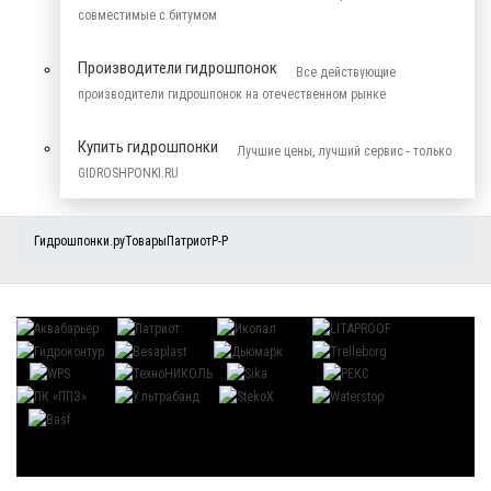
совместимые с битумом
Производители гидрошпонок
Все действующие
производители гидрошпонок на отечественном рынке
Купить гидрошпонки
Лучшие цены, лучший сервис - только
GIDROSHPONKI.RU
Гидрошпонки.ру
Товары
Патриот
Р-Р