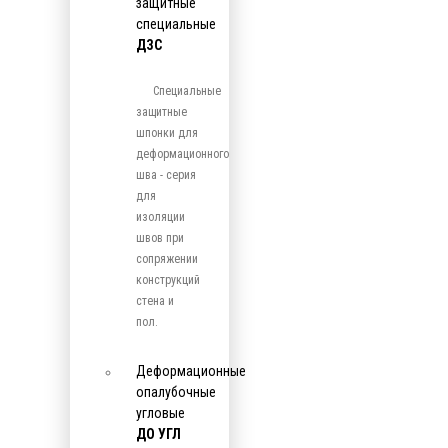
защитные
специальные
ДЗС
Специальные
защитные
шпонки для
деформационного
шва - серия
для
изоляции
швов при
сопряжении
конструкций
стена и
пол.
Деформационные
опалубочные
угловые
ДО УГЛ