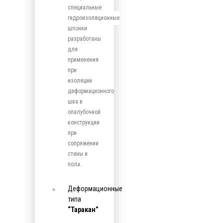
специальные
гидроизоляционные
шпонки
разработаны
для
применения
при
изоляции
деформационного
шва в
опалубочной
конструкции
при
сопряжении
стены и
пола.
Деформационные
типа
“Таракан”