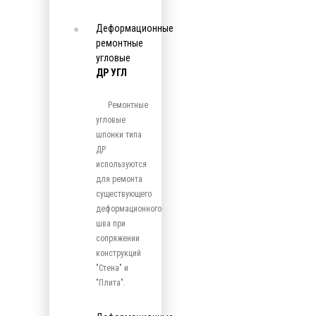
Деформационные
ремонтные
угловые
ДР УГЛ
Ремонтные
угловые
шпонки типа
ДР
используются
для ремонта
существующего
деформационного
шва при
сопряжении
конструкций
"Стена" и
"Плита".