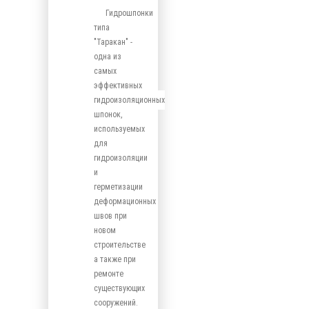
Гидрошпонки
типа
"Таракан" -
одна из
самых
эффективных
гидроизоляционных
шпонок,
используемых
для
гидроизоляции
и
герметизации
деформационных
швов при
новом
строительстве
а также при
ремонте
существующих
сооружений.