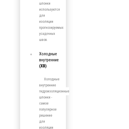
шпонки
используются
для
изоляции
прогнозируемых
усадочных
швов.
Холодные
внутренние
(ХВ)
Холодные
внутренние
гидроизоляционные
шпонки -
самое
популярное
решение
для
изоляции