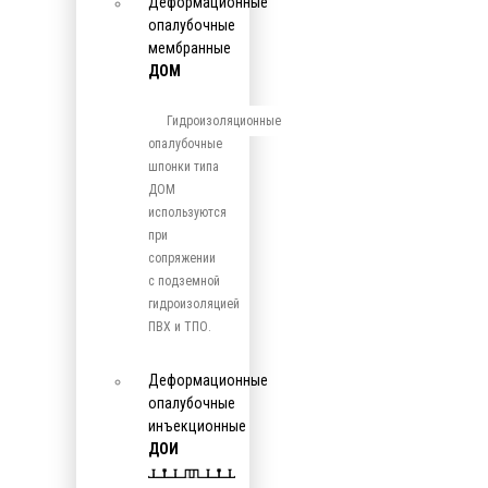
Деформационные
опалубочные
мембранные
ДОМ
Гидроизоляционные
опалубочные
шпонки типа
ДОМ
используются
при
сопряжении
с подземной
гидроизоляцией
ПВХ и ТПО.
Деформационные
опалубочные
инъекционные
ДОИ