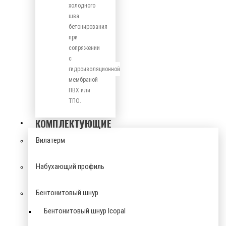
холодного
шва
бетонирования
при
сопряжении
с
гидроизоляционной
мембраной
ПВХ или
ТПО.
КОМПЛЕКТУЮЩИЕ
Вилатерм
Набухающий профиль
Бентонитовый шнур
Бентонитовый шнур Icopal