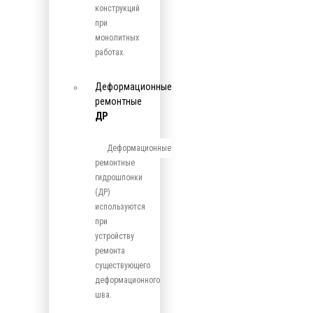
конструкций
при
монолитных
работах.
Деформационные
ремонтные
ДР
Деформационные
ремонтные
гидрошпонки
(ДР)
используются
при
устройству
ремонта
существующего
деформационного
шва.