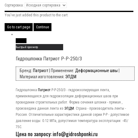
Сортировка:
You've just added this product to the cart:
Go to cart page
Continue
Read More
Быстрый просмотр
Гидрошпонка Патриот Р-Р-250/3
Бренд:
Патриот
| Применение:
Деформационные швы
|
Материал изготовления:
ЭПДМ
Гидрошпонка
Патриот
Р-Р-250/3 - гидроизолирующая лента,
применяющаяся для гидроизоляции деформационных швов при
проведении строительных работ. Форма сечения шпонки - прямая ,
произведена данная лента из
ЭПДМ
. Страна - производитель ленты -
Россия. Отличительные характеристики данной серии Р-Р - допустимое
давление воды: 0.12 МПа, допустимая температура эксплуатации: -45/
75C.
Цена по запросу: info@gidroshponki.ru