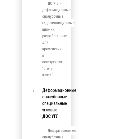
ДО УГЛ -
деформационные
опалубочные
гидроизоляционные
шпонки,
разработанные
для
применения
в
конструкции
"Стена-
плита"
Деформационные
опалубочные
специальные
угловые
ДОС УГЛ
Деформационные
опалубочные