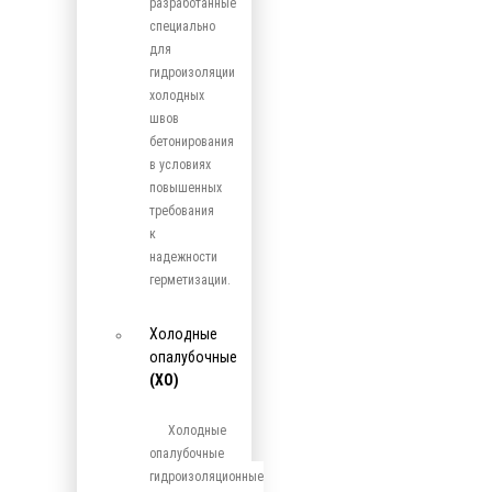
разработанные
специально
для
гидроизоляции
холодных
швов
бетонирования
в условиях
повышенных
требования
к
надежности
герметизации.
Холодные
опалубочные
(ХО)
Холодные
опалубочные
гидроизоляционные