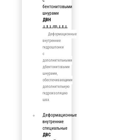
с
бентонитовыми
шнурами
ДВН
Деформационные
внутренние
гидрошпонки
с
дополнительными
дбентонитовыми
шнурами,
обеспечивающими
дополнительную
гидроизоляцию
шва.
Деформационные
внутренние
специальные
ДВС