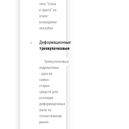
типа "Стена
в грунте" на
этапе
возведения
опалубки.
Деформационные
трехкулачковые
Трехкулачковые
гидрошпонки
- одно из
самых
старых
средств для
изоляции
деформационных
швов на
отечественном
рынке.