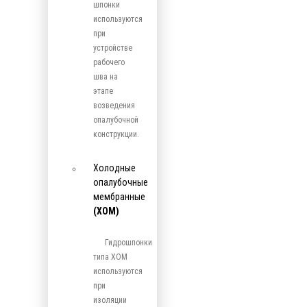
шпонки
используются
при
устройстве
рабочего
шва на
этапе
возведения
опалубочной
конструкции.
Холодные
опалубочные
мембранные
(ХОМ)
Гидрошпонки
типа ХОМ
используются
при
изоляции