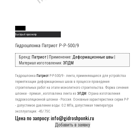
Read More
Быстрый просмотр
Гидрошпонка Патриот Р-Р-500/9
Бренд:
Патриот
| Применение:
Деформационные швы
|
Материал изготовления:
ЭПДМ
Гидрошпонка
Патриот
Р-Р-500/9 - лента, применяющаяся для устройства
герметизации деформационных швов в процессе проведения
строительных работ на этапе монолитного строительства. Форма сечения
шпонки - прямая , изготовлена лента из
ЭПДМ
. Страна изготовления
гидроизоляционной шпонки - Россия. Основные характеристики серии Р-Р
- допустимое давление воды: 0.2 МПа, допустимая температура
эксплуатации: -45/ 75C.
Цена по запросу: info@gidroshponki.ru
Добавить в заявку