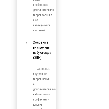
необходима
дополнительная
гидроизоляция
шва
инъекционной
системой.
Холодные
внутренние
набухающие
(ХВН)
Холодные
внутренние
гидрошпонки
с
дополнительными
набухающими
профилями -
шпонки,