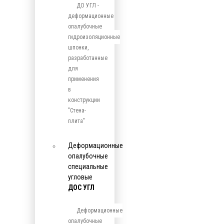
ДО УГЛ -
деформационные
опалубочные
гидроизоляционные
шпонки,
разработанные
для
применения
в
конструкции
"Стена-
плита"
Деформационные
опалубочные
специальные
угловые
ДОС УГЛ
Деформационные
опалубочные