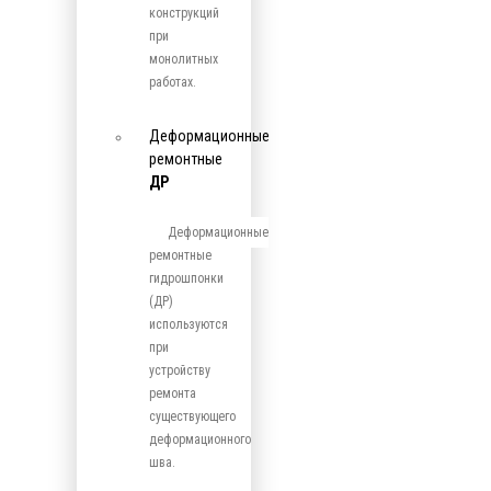
конструкций
при
монолитных
работах.
Деформационные
ремонтные
ДР
Деформационные
ремонтные
гидрошпонки
(ДР)
используются
при
устройству
ремонта
существующего
деформационного
шва.