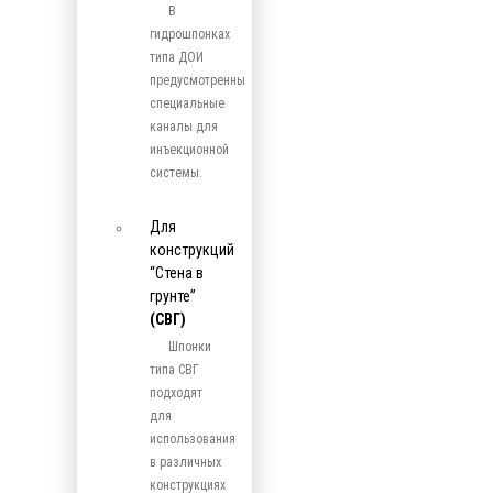
В
гидрошпонках
типа ДОИ
предусмотренны
специальные
каналы для
инъекционной
системы.
Для
конструкций
“Стена в
грунте”
(СВГ)
Шпонки
типа СВГ
подходят
для
использования
в различных
конструкциях