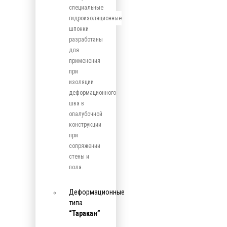
специальные
гидроизоляционные
шпонки
разработаны
для
применения
при
изоляции
деформационного
шва в
опалубочной
конструкции
при
сопряжении
стены и
пола.
Деформационные
типа
“Таракан”