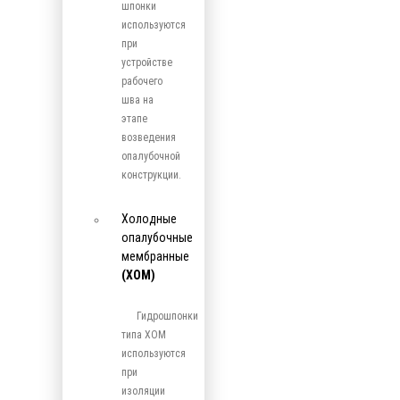
шпонки
используются
при
устройстве
рабочего
шва на
этапе
возведения
опалубочной
конструкции.
Холодные
опалубочные
мембранные
(ХОМ)
Гидрошпонки
типа ХОМ
используются
при
изоляции