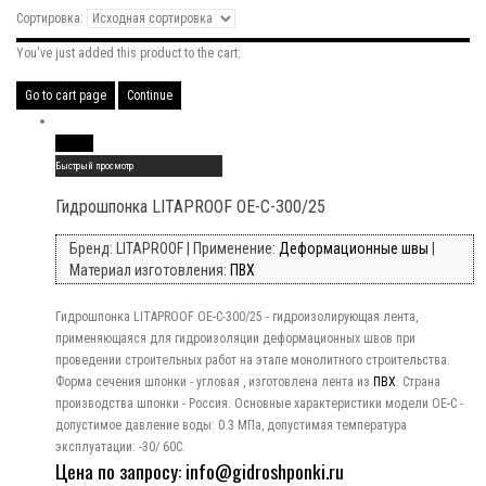
Сортировка:
You've just added this product to the cart:
Go to cart page
Continue
Read More
Быстрый просмотр
Гидрошпонка LITAPROOF OE-C-300/25
Бренд: LITAPROOF | Применение:
Деформационные швы
|
Материал изготовления:
ПВХ
Гидрошпонка LITAPROOF OE-C-300/25 - гидроизолирующая лента,
применяющаяся для гидроизоляции деформационных швов при
проведении строительных работ на этапе монолитного строительства.
Форма сечения шпонки - угловая , изготовлена лента из
ПВХ
. Страна
производства шпонки - Россия. Основные характеристики модели OE-C -
допустимое давление воды: 0.3 МПа, допустимая температура
эксплуатации: -30/ 60C.
Цена по запросу: info@gidroshponki.ru