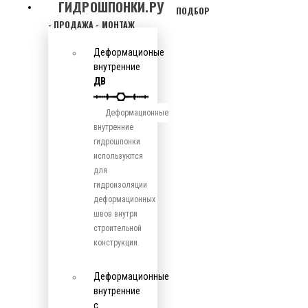
ГИДРОШПОНКИ.РУ
ПОДБОР
- ПРОДАЖА - МОНТАЖ
Деформационые
внутренние
ДВ
Деформационные
внутренние
гидрошпонки
используются
для
гидроизоляции
деформационных
швов внутри
строительной
конструкции.
Деформационные
внутренние
с