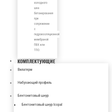
холодного
шва
бетонирования
при
сопряжении
с
гидроизоляционной
мембраной
ПВХ или
ТПО.
КОМПЛЕКТУЮЩИЕ
Вилатерм
Набухающий профиль
Бентонитовый шнур
Бентонитовый шнур Icopal