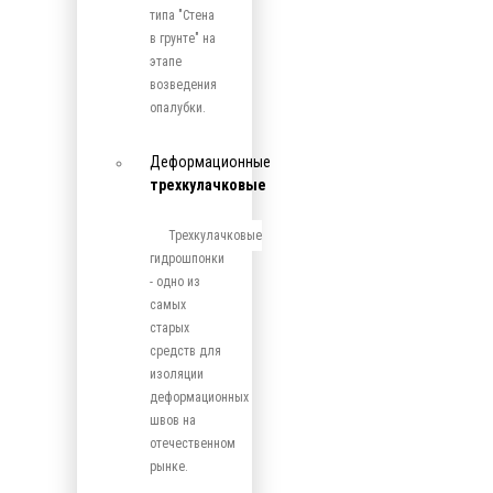
типа "Стена
в грунте" на
этапе
возведения
опалубки.
Деформационные
трехкулачковые
Трехкулачковые
гидрошпонки
- одно из
самых
старых
средств для
изоляции
деформационных
швов на
отечественном
рынке.