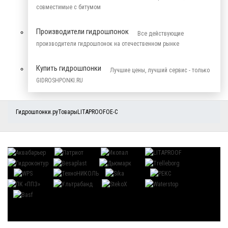
совместимые с битумом
Производители гидрошпонок
Все действующие
производители гидрошпонок на отечественном рынке
Купить гидрошпонки
Лучшие цены, лучший сервис - только
GIDROSHPONKI.RU
Гидрошпонки.ру
Товары
LITAPROOF
OE-C