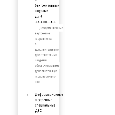
с
бентонитовыми
шнурами
ДВН
Деформационные
внутренние
гидрошпонки
с
дополнительными
дбентонитовыми
шнурами,
обеспечивающими
дополнительную
гидроизоляцию
шва.
Деформационные
внутренние
специальные
ДВС