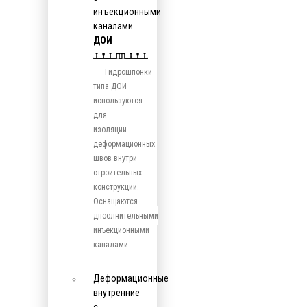
инъекционными
каналами
ДОИ
Гидрошпонки
типа ДОИ
используются
для
изоляции
деформационных
швов внутри
строительных
конструкций.
Оснащаются
дпоолнительными
инъекционными
каналами.
Деформационные
внутренние