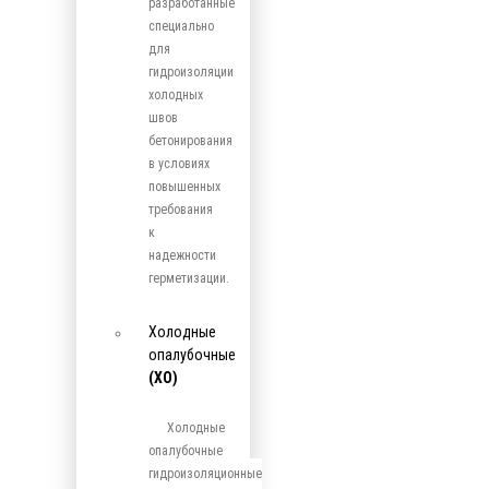
разработанные
специально
для
гидроизоляции
холодных
швов
бетонирования
в условиях
повышенных
требования
к
надежности
герметизации.
Холодные
опалубочные
(ХО)
Холодные
опалубочные
гидроизоляционные