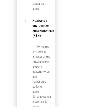
холодных
швов.
Холодные
внутренние
инъекционные
(ХВИ)
Холодные
внутренние
инъекционные
гидрошпонки
широко
используются
при
устройстве
рабочих
швов
бетонирования
в случаяхЭ,
когда