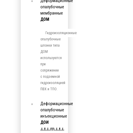
Деформационные
опалубочные
мембранные
ДОМ
Гидроизоляционные
опалубочные
шпонки типа
ДОМ
используются
при
сопряжении
с подземной
гидроизоляцией
ПВХ и ТПО.
Деформационные
опалубочные
инъекционные
ДОИ