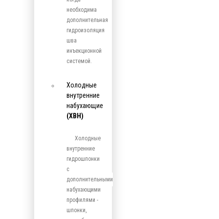
необходима
дополнительная
гидроизоляция
шва
инъекционной
системой.
Холодные
внутренние
набухающие
(ХВН)
Холодные
внутренние
гидрошпонки
с
дополнительными
набухающими
профилями -
шпонки,