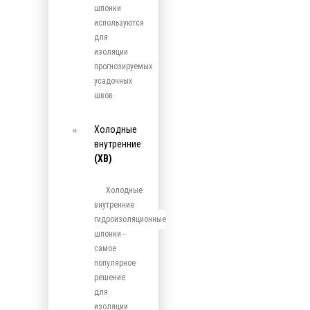
шпонки
используются
для
изоляции
прогнозируемых
усадочных
швов.
Холодные
внутренние
(ХВ)
Холодные
внутренние
гидроизоляционные
шпонки -
самое
популярное
решение
для
изоляции