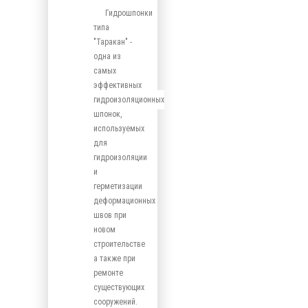
Гидрошпонки
типа
"Таракан" -
одна из
самых
эффективных
гидроизоляционных
шпонок,
используемых
для
гидроизоляции
и
герметизации
деформационных
швов при
новом
строительстве
а также при
ремонте
существующих
сооружений.