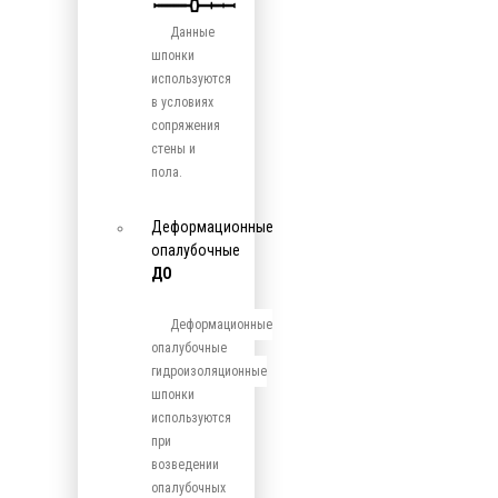
Данные
шпонки
используются
в условиях
сопряжения
стены и
пола.
Деформационные
опалубочные
ДО
Деформационные
опалубочные
гидроизоляционные
шпонки
используются
при
возведении
опалубочных