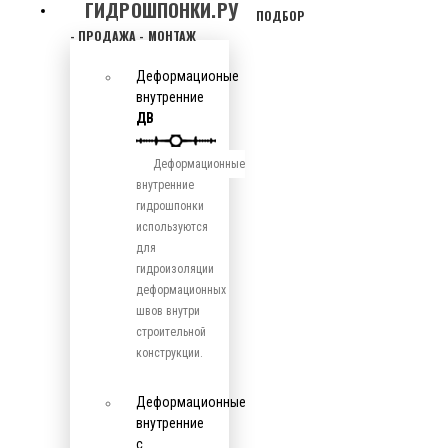
ГИДРОШПОНКИ.РУ
ПОДБОР
- ПРОДАЖА - МОНТАЖ
Деформационые
внутренние
ДВ
Деформационные
внутренние
гидрошпонки
используются
для
гидроизоляции
деформационных
швов внутри
строительной
конструкции.
Деформационные
внутренние
с