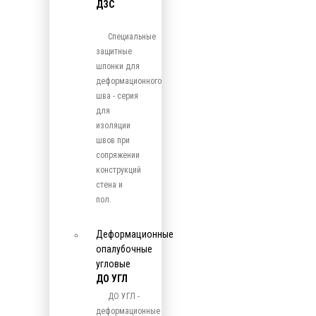
ДЗС
Специальные
защитные
шпонки для
деформационного
шва - серия
для
изоляции
швов при
сопряжении
конструкций
стена и
пол.
Деформационные
опалубочные
угловые
ДО УГЛ
ДО УГЛ -
деформационные