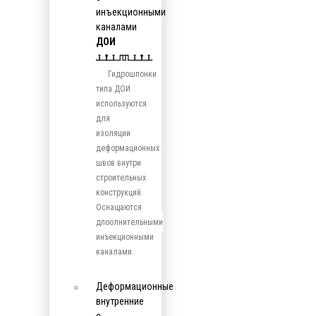
инъекционными
каналами
ДОИ
Гидрошпонки
типа ДОИ
используются
для
изоляции
деформационных
швов внутри
строительных
конструкций.
Оснащаются
дпоолнительными
инъекционными
каналами.
Деформационные
внутренние