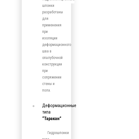
шпонки
разработаны
для
применения
при
изоляции
деформационного
шва в
опалубочной
конструкции
при
сопряжении
стены и
пола.
Деформационные
типа
“Таракан”
Гидрошпонки