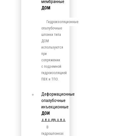
мембранные
ДОМ
Гидроизоляционные
опалубочные
шпонки типа
ДОМ
используются
при
сопряжении
с подземной
гидроизоляцией
ПВХ и ТПО.
Деформационные
опалубочные
инъекционные
ДОИ
В
гидрошпонках