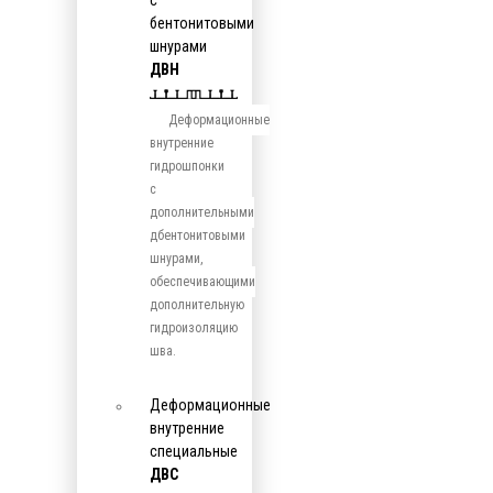
с
бентонитовыми
шнурами
ДВН
Деформационные
внутренние
гидрошпонки
с
дополнительными
дбентонитовыми
шнурами,
обеспечивающими
дополнительную
гидроизоляцию
шва.
Деформационные
внутренние
специальные
ДВС