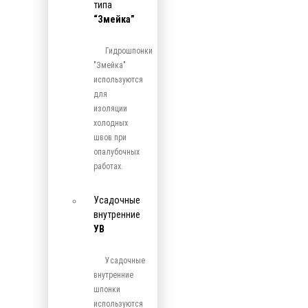
типа
“Змейка”
Гидрошпонки
"Змейка"
используются
для
изоляции
холодных
швов при
опалубочных
работах.
Усадочные
внутренние
УВ
Усадочные
внутренние
шпонки
используются