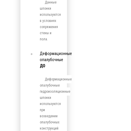
Данные
шпонки
используются
в условиях
сопряжения
стены и
пола.
Деформационные
опалубочные
ДО
Деформационные
опалубочные
гидроизоляционные
шпонки
используются
при
возведении
опалубочных
конструкций