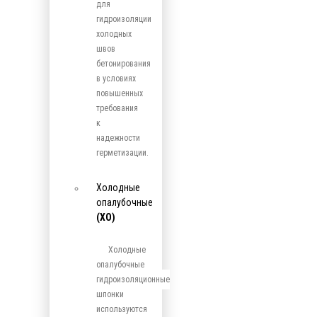
для
гидроизоляции
холодных
швов
бетонирования
в условиях
повышенных
требования
к
надежности
герметизации.
Холодные
опалубочные
(ХО)
Холодные
опалубочные
гидроизоляционные
шпонки
используются