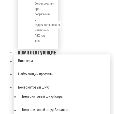
бетонирования
при
сопряжении
с
гидроизоляционной
мембраной
ПВХ или
ТПО.
КОМПЛЕКТУЮЩИЕ
Вилатерм
Набухающий профиль
Бентонитовый шнур
Бентонитовый шнур Icopal
Бентонитовый шнур Аквастоп