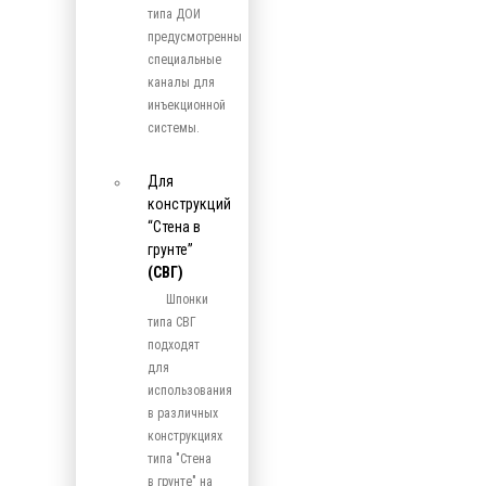
типа ДОИ
предусмотренны
специальные
каналы для
инъекционной
системы.
Для
конструкций
“Стена в
грунте”
(СВГ)
Шпонки
типа СВГ
подходят
для
использования
в различных
конструкциях
типа "Стена
в грунте" на