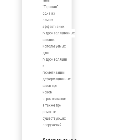
типа
"Таракан" -
одна из
самых
эффективных
гидроизоляционных
шпонок,
используемых
для
гидроизоляции
и
герметизации
деформационных
швов при
новом
строительстве
а также при
ремонте
существующих
сооружений.