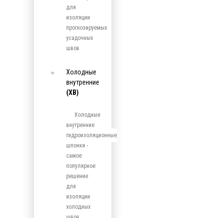
для
изоляции
прогнозируемых
усадочных
швов.
Холодные
внутренние
(ХВ)
Холодные
внутренние
гидроизоляционные
шпонки -
самое
популярное
решение
для
изоляции
холодных
швов.