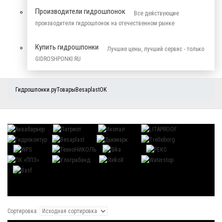
Производители гидрошпонок
Все действующие
производители гидрошпонок на отечественном рынке
Купить гидрошпонки
Лучшие цены, лучший сервис - только
GIDROSHPONKI.RU
Гидрошпонки.ру
Товары
Besaplast
OK
Сортировка: