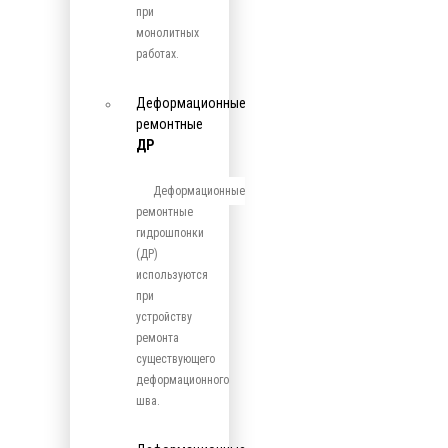
при
монолитных
работах.
Деформационные
ремонтные
ДР
Деформационные
ремонтные
гидрошпонки
(ДР)
используются
при
устройству
ремонта
существующего
деформационного
шва.