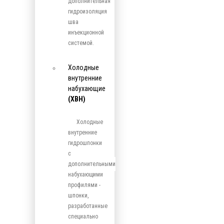
дополнительная
гидроизоляция
шва
инъекционной
системой.
Холодные
внутренние
набухающие
(ХВН)
Холодные
внутренние
гидрошпонки
с
дополнительными
набухающими
профилями -
шпонки,
разработанные
специально