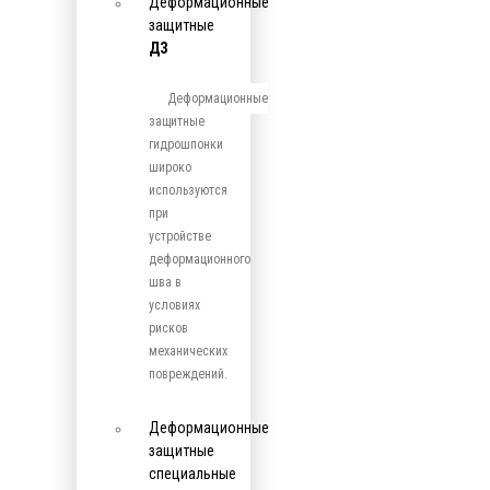
Деформационные
защитные
ДЗ
Деформационные
защитные
гидрошпонки
широко
используются
при
устройстве
деформационного
шва в
условиях
рисков
механических
повреждений.
Деформационные
защитные
специальные