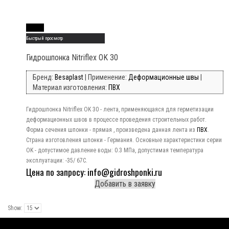
Read More
Быстрый просмотр
Гидрошпонка Nitriflex OK 30
Бренд:
Besaplast
| Применение:
Деформационные швы
|
Материал изготовления:
ПВХ
Гидрошпонка Nitriflex OK 30 - лента, применяющаяся для герметизации
деформационных швов в процессе проведения строительных работ.
Форма сечения шпонки - прямая , произведена данная лента из
ПВХ
.
Страна изготовления шпонки - Германия. Основные характеристики серии
OK - допустимое давление воды: 0.3 МПа, допустимая температура
эксплуатации: -35/ 67C.
Цена по запросу: info@gidroshponki.ru
Добавить в заявку
Show: