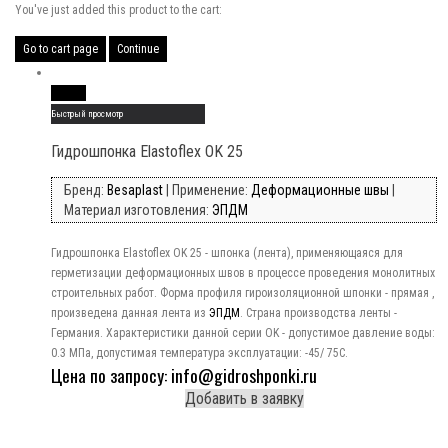
You've just added this product to the cart:
Go to cart page
Continue
Read More
Быстрый просмотр
Гидрошпонка Elastoflex OK 25
Бренд:
Besaplast
| Применение:
Деформационные швы
|
Материал изготовления:
ЭПДМ
Гидрошпонка Elastoflex OK 25 - шпонка (лента), применяющаяся для
герметизации деформационных швов в процессе проведения монолитных
строительных работ. Форма профиля гироизоляционной шпонки - прямая ,
произведена данная лента из
ЭПДМ
. Страна производства ленты -
Германия. Характеристики данной серии OK - допустимое давление воды:
0.3 МПа, допустимая температура эксплуатации: -45/ 75C.
Цена по запросу: info@gidroshponki.ru
Добавить в заявку