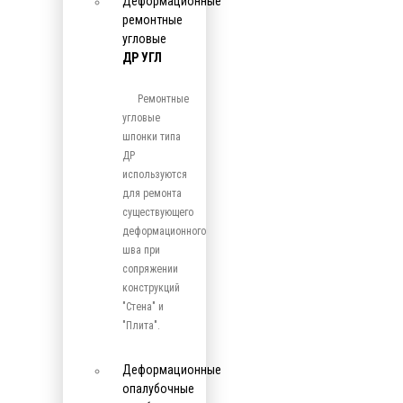
Деформационные
ремонтные
угловые
ДР УГЛ
Ремонтные
угловые
шпонки типа
ДР
используются
для ремонта
существующего
деформационного
шва при
сопряжении
конструкций
"Стена" и
"Плита".
Деформационные
опалубочные