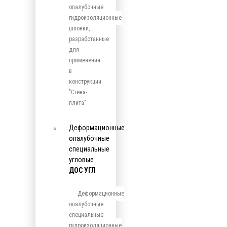
опалубочные
гидроизоляционные
шпонки,
разработанные
для
применения
в
конструкции
"Стена-
плита"
Деформационные
опалубочные
специальные
угловые
ДОС УГЛ
Деформационные
опалубочные
специальные
гидроизоляционные