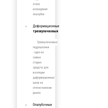
этапе
возведения
опалубки.
Деформационные
трехкулачковые
Трехкулачковые
гидрошпонки
- одно из
самых
старых
средств для
изоляции
деформационных
швов на
отечественном
рынке.
Опалубочные