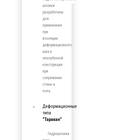
шпонки
разработаны
для
применения
при
изоляции
деформационного
шва в
опалубочной
конструкции
при
сопряжении
стены и
пола.
Деформационные
типа
“Таракан”
Гидрошпонки