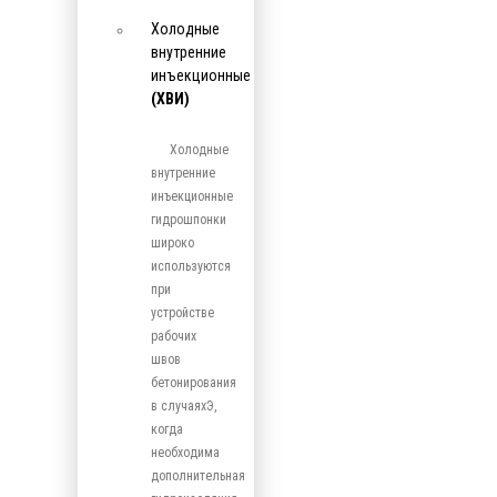
Холодные
внутренние
инъекционные
(ХВИ)
Холодные
внутренние
инъекционные
гидрошпонки
широко
используются
при
устройстве
рабочих
швов
бетонирования
в случаяхЭ,
когда
необходима
дополнительная