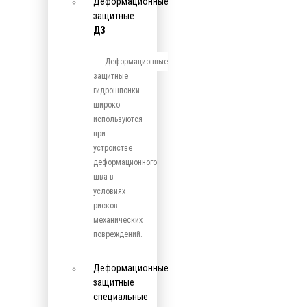
Деформационные
защитные
ДЗ
Деформационные
защитные
гидрошпонки
широко
используются
при
устройстве
деформационного
шва в
условиях
рисков
механических
повреждений.
Деформационные
защитные
специальные