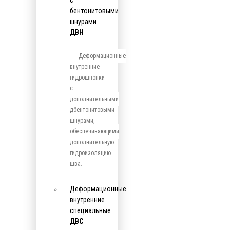
с
бентонитовыми
шнурами
ДВН
Деформационные
внутренние
гидрошпонки
с
дополнительными
дбентонитовыми
шнурами,
обеспечивающими
дополнительную
гидроизоляцию
шва.
Деформационные
внутренние
специальные
ДВС