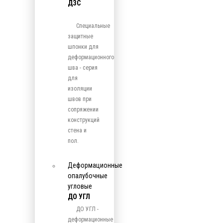
ДЗС
Специальные
защитные
шпонки для
деформационного
шва - серия
для
изоляции
швов при
сопряжении
конструкций
стена и
пол.
Деформационные
опалубочные
угловые
ДО УГЛ
ДО УГЛ -
деформационные