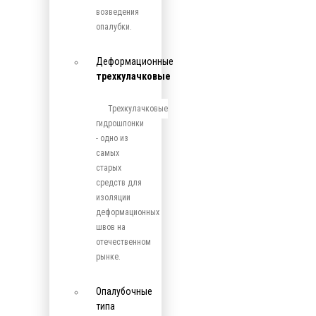
возведения
опалубки.
Деформационные
трехкулачковые
Трехкулачковые
гидрошпонки
- одно из
самых
старых
средств для
изоляции
деформационных
швов на
отечественном
рынке.
Опалубочные
типа