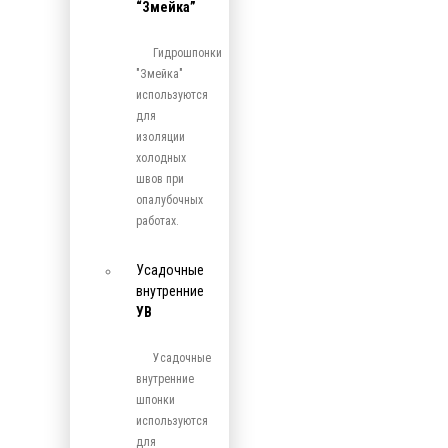
“Змейка”
Гидрошпонки
"Змейка"
используются
для
изоляции
холодных
швов при
опалубочных
работах.
Усадочные
внутренние
УВ
Усадочные
внутренние
шпонки
используются
для