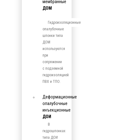
мембранные
ДОМ
Гидроизоляционные
опалубочные
шпонки типа
ДОМ
используются
при
сопряжении
с подземной
гидроизоляцией
ПВХ и ТПО.
Деформационные
опалубочные
инъекционные
ДОИ
В
гидрошпонках
типа ДОИ