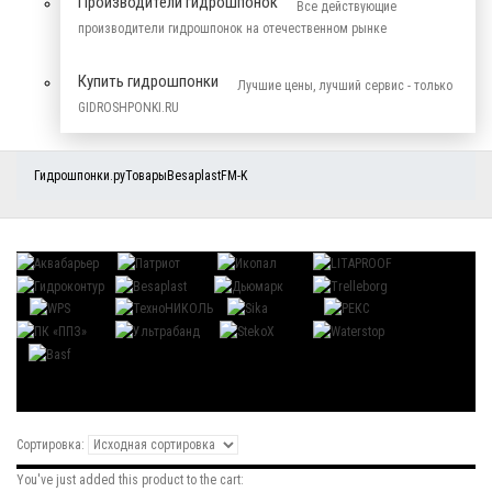
Производители гидрошпонок
Все действующие
производители гидрошпонок на отечественном рынке
Купить гидрошпонки
Лучшие цены, лучший сервис - только
GIDROSHPONKI.RU
Гидрошпонки.ру
Товары
Besaplast
FM-K
Сортировка:
You've just added this product to the cart: