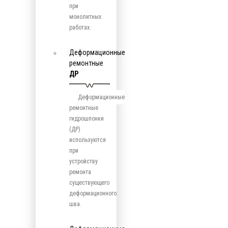
при
монолитных
работах.
Деформационные
ремонтные
ДР
Деформационные
ремонтные
гидрошпонки
(ДР)
используются
при
устройству
ремонта
существующего
деформационного
шва.