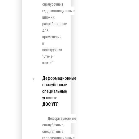
опалубочные
гидроизоляционные
шпонки,
разработанные
для
применения
в
конструкции
"Стена-
плита"
Деформационные
опалубочные
специальные
угловые
ДОС УГЛ
Деформационные
опалубочные
специальные
гидроизоляционные