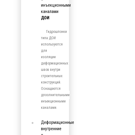
инъекционными
каналами
ДОИ
Гидрошпонки
типа ДОИ
используются
для
изоляции
деформационных
швов внутри
строительных
конструкций.
Оснащаются
дпоолнительными
инъекционными
каналами.
Деформационные
внутренние