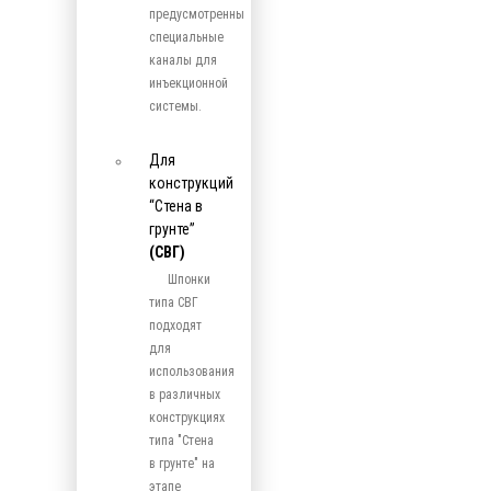
предусмотренны
специальные
каналы для
инъекционной
системы.
Для
конструкций
“Стена в
грунте”
(СВГ)
Шпонки
типа СВГ
подходят
для
использования
в различных
конструкциях
типа "Стена
в грунте" на
этапе