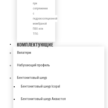
при
сопряжении
с
гидроизоляционной
мембраной
ПВХ или
ТПО.
КОМПЛЕКТУЮЩИЕ
Вилатерм
Набухающий профиль
Бентонитовый шнур
Бентонитовый шнур Icopal
Бентонитовый шнур Аквастоп