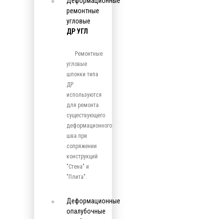
Деформационные
ремонтные
угловые
ДР УГЛ
Ремонтные
угловые
шпонки типа
ДР
используются
для ремонта
существующего
деформационного
шва при
сопряжении
конструкций
"Стена" и
"Плита".
Деформационные
опалубочные