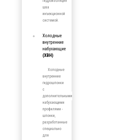
гидроизоляция
шва
инъекционной
системой.
Холодные
внутренние
набухающие
(ХВН)
Холодные
внутренние
гидрошпонки
с
дополнительными
набухающими
профилями -
шпонки,
разработанные
специально
для