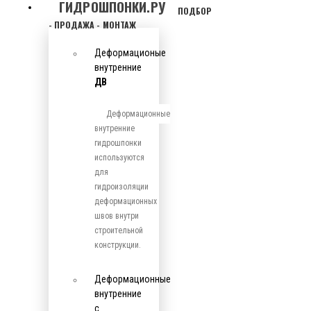
ГИДРОШПОНКИ.РУ
ПОДБОР
- ПРОДАЖА - МОНТАЖ
Деформационые
внутренние
ДВ
Деформационные
внутренние
гидрошпонки
используются
для
гидроизоляции
деформационных
швов внутри
строительной
конструкции.
Деформационные
внутренние
с