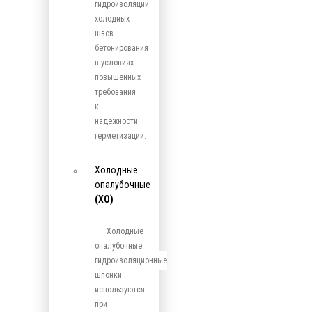
гидроизоляции
холодных
швов
бетонирования
в условиях
повышенных
требования
к
надежности
герметизации.
Холодные
опалубочные
(ХО)
Холодные
опалубочные
гидроизоляционные
шпонки
используются
при