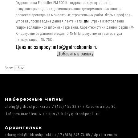
Гидрошпонка Elastoflex FM 500 K - гидроизолирующая лента,
выпускающаяся для гидроизолирования деформационных швов в
процессе проведения монолитных строительных работ. Форма профиля -
угловая , произведена данная лента из
ЭПДМ
. Страна изготовления
гидроизоляционной шпонки - Германия. Характеристики данной серии FM-
K - допустимое давление воды: 0.45 МПа, допустимая температура
эксплуатации: -45/ 75C.
Цена по запросу: info@gidroshponki.ru
Добавить в заявку
Show:
Набережные Челны
chelny@gidroshponki.ru / 7 (495) 155 32 34 / Хлебный пр., 30,
Набережные Челны / https://chelny.gidroshponki.ru
Архангельск
arhangelsk@gidroshponki.ru / 7 (818) 245-74-88 / Архангельск