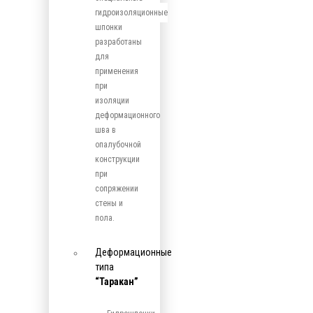
гидроизоляционные
шпонки
разработаны
для
применения
при
изоляции
деформационного
шва в
опалубочной
конструкции
при
сопряжении
стены и
пола.
Деформационные
типа
“Таракан”