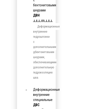
с
бентонитовыми
шнурами
ДВН
Деформационные
внутренние
гидрошпонки
с
дополнительными
дбентонитовыми
шнурами,
обеспечивающими
дополнительную
гидроизоляцию
шва.
Деформационные
внутренние
специальные
ДВС