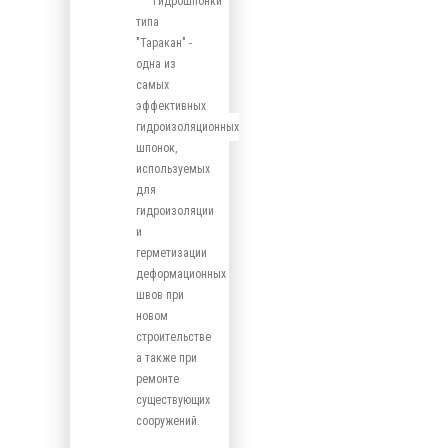
Гидрошпонки
типа
"Таракан" -
одна из
самых
эффективных
гидроизоляционных
шпонок,
используемых
для
гидроизоляции
и
герметизации
деформационных
швов при
новом
строительстве
а также при
ремонте
существующих
сооружений.