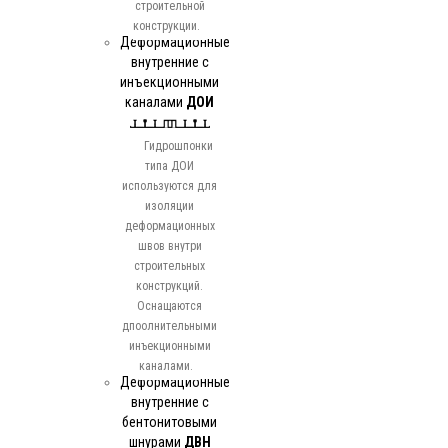
строительной
конструкции.
Деформационные
внутренние с
инъекционными
каналами
ДОИ
Гидрошпонки
типа ДОИ
используются для
изоляции
деформационных
швов внутри
строительных
конструкций.
Оснащаются
дпоолнительными
инъекционными
каналами.
Деформационные
внутренние с
бентонитовыми
шнурами
ДВН