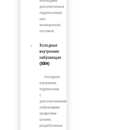
необходима
дополнительная
гидроизоляция
шва
инъекционной
системой.
Холодные
внутренние
набухающие
(ХВН)
Холодные
внутренние
гидрошпонки
с
дополнительными
набухающими
профилями -
шпонки,
разработанные