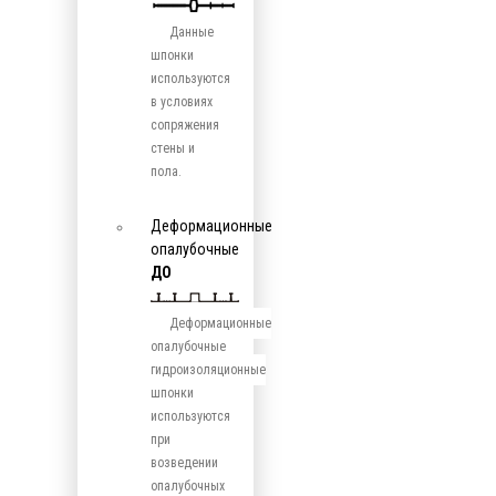
Данные
шпонки
используются
в условиях
сопряжения
стены и
пола.
Деформационные
опалубочные
ДО
Деформационные
опалубочные
гидроизоляционные
шпонки
используются
при
возведении
опалубочных