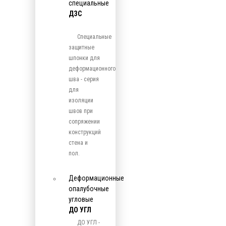
специальные
ДЗС
Специальные
защитные
шпонки для
деформационного
шва - серия
для
изоляции
швов при
сопряжении
конструкций
стена и
пол.
Деформационные
опалубочные
угловые
ДО УГЛ
ДО УГЛ -