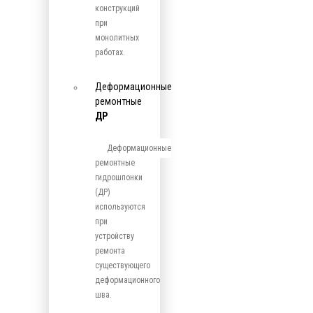
конструкций
при
монолитных
работах.
Деформационные
ремонтные
ДР
Деформационные
ремонтные
гидрошпонки
(ДР)
используются
при
устройству
ремонта
существующего
деформационного
шва.