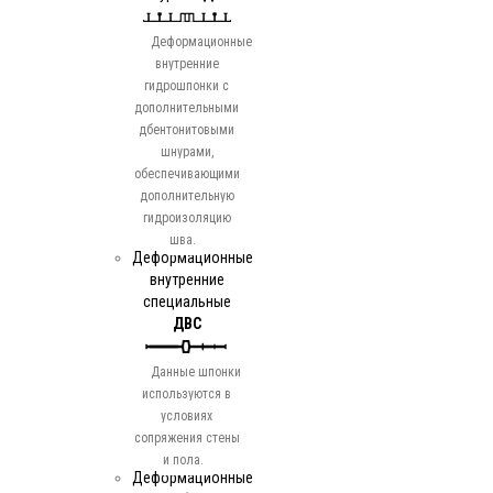
Деформационные
внутренние
гидрошпонки с
дополнительными
дбентонитовыми
шнурами,
обеспечивающими
дополнительную
гидроизоляцию
шва.
Деформационные
внутренние
специальные
ДВС
Данные шпонки
используются в
условиях
сопряжения стены
и пола.
Деформационные