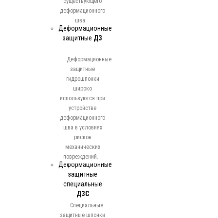
существующего
деформационного
шва.
Деформационные
защитные
ДЗ
Деформационные
защитные
гидрошпонки
широко
используются при
устройстве
деформационного
шва в условиях
рисков
механических
повреждений.
Деформационные
защитные
специальные
ДЗС
Специальные
защитные шпонки