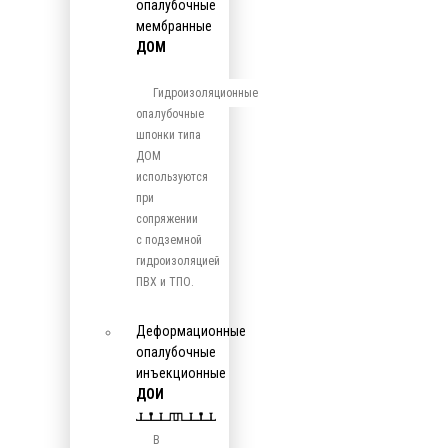
опалубочные
мембранные
ДОМ
Гидроизоляционные
опалубочные
шпонки типа
ДОМ
используются
при
сопряжении
с подземной
гидроизоляцией
ПВХ и ТПО.
Деформационные
опалубочные
инъекционные
ДОИ
В