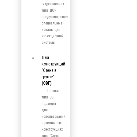
гидрошпонках
типа ДОИ
предусмотренны
специальные
каналы для
инъекционной
системы.
Для
конструкций
“Стена в
грунте”
(СВГ)
Шпонки
типа СВГ
подходят
для
использования
в различных
конструкциях
типа "Стена