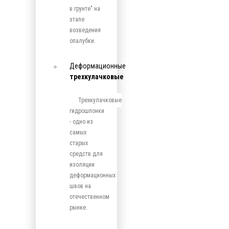
в грунте" на
этапе
возведения
опалубки.
Деформационные
трехкулачковые
Трехкулачковые
гидрошпонки
- одно из
самых
старых
средств для
изоляции
деформационных
швов на
отечественном
рынке.