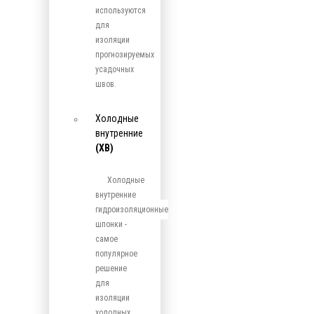
используются
для
изоляции
прогнозируемых
усадочных
швов.
Холодные
внутренние
(ХВ)
Холодные
внутренние
гидроизоляционные
шпонки -
самое
популярное
решение
для
изоляции
холодных