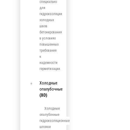
специально
для
гидроизоляции
холодных
швов
бетонирования
в условиях
повышенных
требования
к
надежности
герметизации.
Холодные
опалубочные
(ХО)
Холодные
опалубочные
гидроизоляционные
шпонки