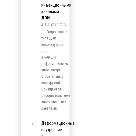
инъекционными
каналами
ДОИ
Гидрошпонки
типа ДОИ
используются
для
изоляции
деформационных
швов внутри
строительных
конструкций.
Оснащаются
дпоолнительными
инъекционными
каналами.
Деформационные
внутренние