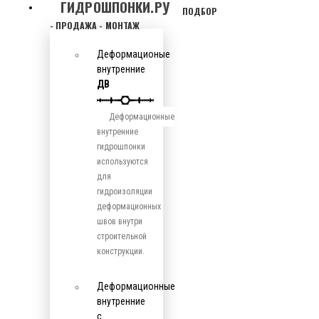
ГИДРОШПОНКИ.РУ
ПОДБОР
- ПРОДАЖА - МОНТАЖ
Деформационые
внутренние
ДВ
Деформационные
внутренние
гидрошпонки
используются
для
гидроизоляции
деформационных
швов внутри
строительной
конструкции.
Деформационные
внутренние
с