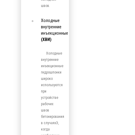
швов.
Холодные
внутренние
инъекционные
(ХВИ)
Холодные
внутренние
инъекционные
гидрошпонки
широко
используются
при
устройстве
рабочих
швов
бетонирования
в случаяхЭ,
когда