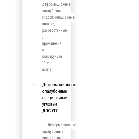
деформационные
опалубочные
гидроизоляционные
шпонки,
разработанные
для
применения
в
конструкции
"Стена-
плита"
Деформационные
опалубочные
специальные
угловые
ДОС УГЛ
Деформационные
опалубочные
специальные