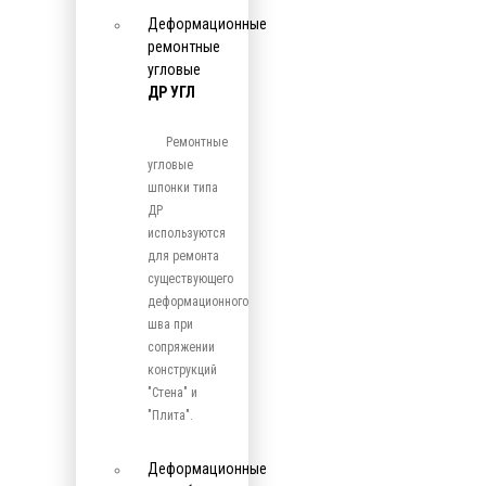
Деформационные
ремонтные
угловые
ДР УГЛ
Ремонтные
угловые
шпонки типа
ДР
используются
для ремонта
существующего
деформационного
шва при
сопряжении
конструкций
"Стена" и
"Плита".
Деформационные