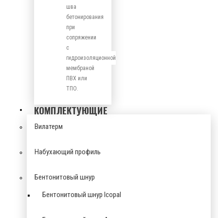
шва
бетонирования
при
сопряжении
с
гидроизоляционной
мембраной
ПВХ или
ТПО.
КОМПЛЕКТУЮЩИЕ
Вилатерм
Набухающий профиль
Бентонитовый шнур
Бентонитовый шнур Icopal