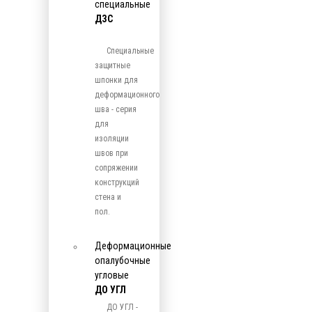
специальные
ДЗС
Специальные
защитные
шпонки для
деформационного
шва - серия
для
изоляции
швов при
сопряжении
конструкций
стена и
пол.
Деформационные
опалубочные
угловые
ДО УГЛ
ДО УГЛ -