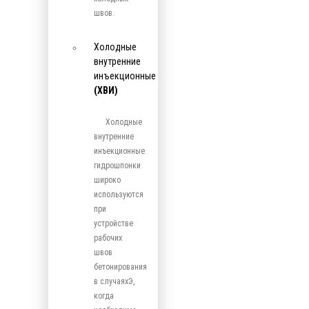
швов.
Холодные
внутренние
инъекционные
(ХВИ)
Холодные
внутренние
инъекционные
гидрошпонки
широко
используются
при
устройстве
рабочих
швов
бетонирования
в случаяхЭ,
когда