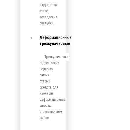
в грунте" на
этапе
возведения
опалубки.
Деформационные
трехкулачковые
Трехкулачковые
гидрошпонки
- одно из
самых
старых
средств для
изоляции
деформационных
швов на
отечественном
рынке.