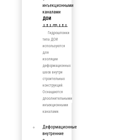
инъекционными
каналами
ДОИ
Гидрошпонки
типа ДОИ
используются
для
изоляции
деформационных
швов внутри
строительных
конструкций.
Оснащаются
дпоолнительными
инъекционными
каналами.
Деформационные
внутренние