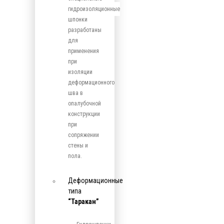
гидроизоляционные
шпонки
разработаны
для
применения
при
изоляции
деформационного
шва в
опалубочной
конструкции
при
сопряжении
стены и
пола.
Деформационные
типа
“Таракан”