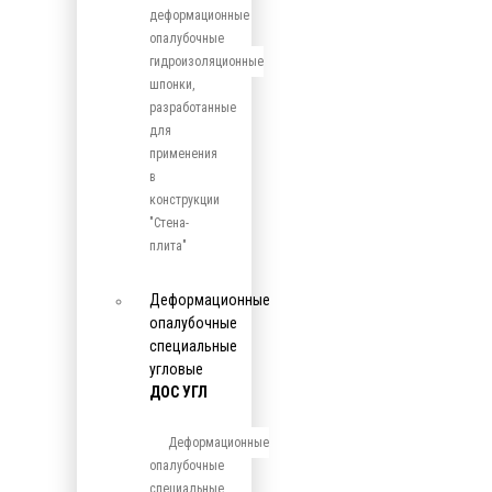
деформационные
опалубочные
гидроизоляционные
шпонки,
разработанные
для
применения
в
конструкции
"Стена-
плита"
Деформационные
опалубочные
специальные
угловые
ДОС УГЛ
Деформационные
опалубочные
специальные