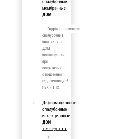
опалубочные
мембранные
ДОМ
Гидроизоляционные
опалубочные
шпонки типа
ДОМ
используются
при
сопряжении
с подземной
гидроизоляцией
ПВХ и ТПО.
Деформационные
опалубочные
инъекционные
ДОИ
В