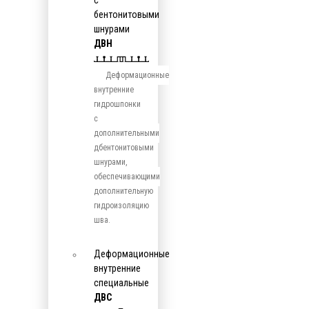
с
бентонитовыми
шнурами
ДВН
Деформационные
внутренние
гидрошпонки
с
дополнительными
дбентонитовыми
шнурами,
обеспечивающими
дополнительную
гидроизоляцию
шва.
Деформационные
внутренние
специальные
ДВС