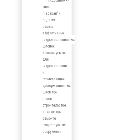
Гидрошпонки
типа
"Таракан" -
одна из
самых
эффективных
гидроизоляционных
шпонок,
используемых
для
гидроизоляции
и
герметизации
деформационных
швов при
новом
строительстве
а также при
ремонте
существующих
сооружений.