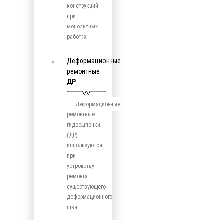
конструкций
при
монолитных
работах.
Деформационные
ремонтные
ДР
Деформационные
ремонтные
гидрошпонки
(ДР)
используются
при
устройству
ремонта
существующего
деформационного
шва.