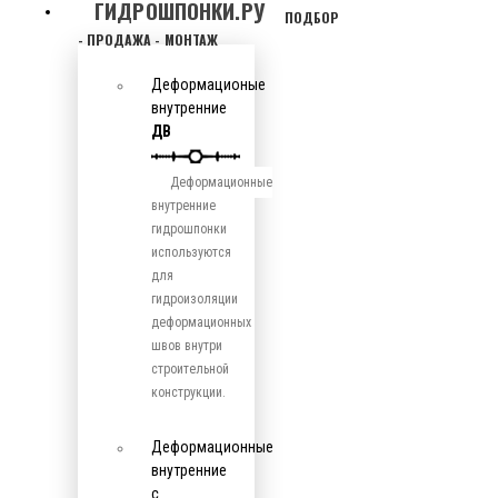
ГИДРОШПОНКИ.РУ
ПОДБОР
- ПРОДАЖА - МОНТАЖ
Деформационые
внутренние
ДВ
Деформационные
внутренние
гидрошпонки
используются
для
гидроизоляции
деформационных
швов внутри
строительной
конструкции.
Деформационные
внутренние
с