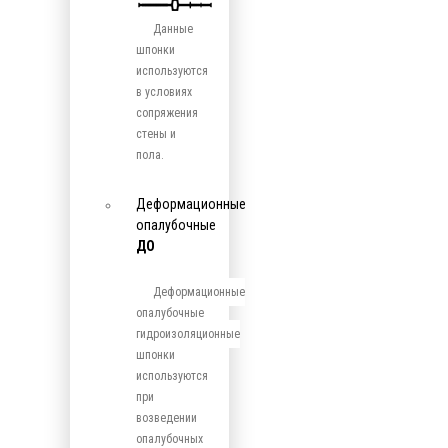
Данные
шпонки
используются
в условиях
сопряжения
стены и
пола.
Деформационные
опалубочные
ДО
Деформационные
опалубочные
гидроизоляционные
шпонки
используются
при
возведении
опалубочных