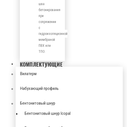
шва
бетонирования
при
сопряжении
с
гидроизоляционной
мембраной
ПВХ или
ТПО.
КОМПЛЕКТУЮЩИЕ
Вилатерм
Набухающий профиль
Бентонитовый шнур
Бентонитовый шнур Icopal