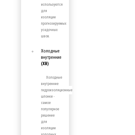
используются
для
изоляции
прогнозируемых
усадочных
швов.
Холодные
внутренние
(ХВ)
Холодные
внутренние
гидроизоляционные
шпонки -
самое
популярное
решение
для
изоляции
холодных