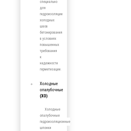
специально
для
гидроизоляции
холодных
швов
бетонирования
в условиях
повышенных
требования
к
надежности
герметизации.
Холодные
опалубочные
(ХО)
Холодные
опалубочные
гидроизоляционные
шпонки