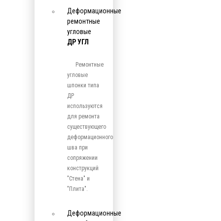
Деформационные
ремонтные
угловые
ДР УГЛ
Ремонтные
угловые
шпонки типа
ДР
используются
для ремонта
существующего
деформационного
шва при
сопряжении
конструкций
"Стена" и
"Плита".
Деформационные