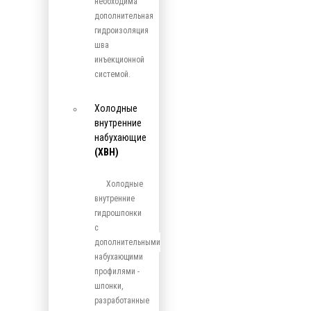
необходима
дополнительная
гидроизоляция
шва
инъекционной
системой.
Холодные
внутренние
набухающие
(ХВН)
Холодные
внутренние
гидрошпонки
с
дополнительными
набухающими
профилями -
шпонки,
разработанные