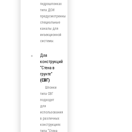
гидрошпонках
типа ДОИ
предусмотренны
специальные
каналы для
инъекционной
системы.
Для
конструкций
“Стена в
грунте”
(СВГ)
Шпонки
типа СВГ
подходят
для
использования
в различных
конструкциях
типа "Стена