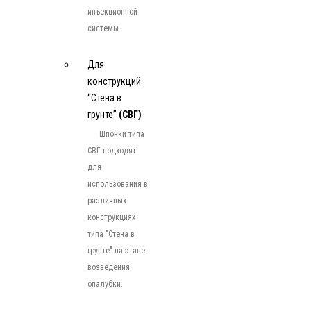
инъекционной
системы.
Для
конструкций
“Стена в
грунте”
(СВГ)
Шпонки типа
СВГ подходят
для
использования в
различных
конструкциях
типа "Стена в
грунте" на этапе
возведения
опалубки.