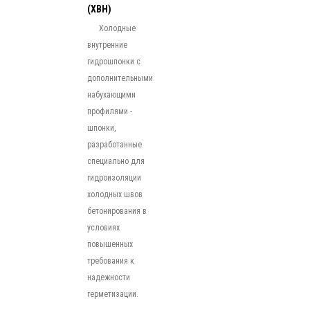
(ХВН)
Холодные
внутренние
гидрошпонки с
дополнительными
набухающими
профилями -
шпонки,
разработанные
специально для
гидроизоляции
холодных швов
бетонирования в
условиях
повышенных
требования к
надежности
герметизации.