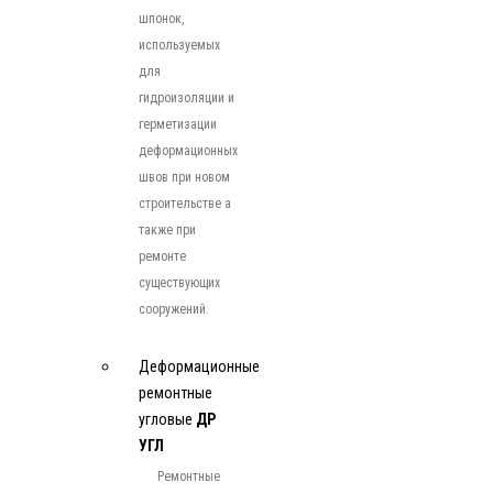
шпонок,
используемых
для
гидроизоляции и
герметизации
деформационных
швов при новом
строительстве а
также при
ремонте
существующих
сооружений.
Деформационные
ремонтные
угловые
ДР
УГЛ
Ремонтные