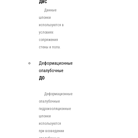
ДВС
Данные
шпонки
используются в
условиях
сопряжения
стены и пола.
Деформационные
опалубочные
ДО
Деформационные
опалубочные
гидроизоляционные
шпонки
используются
при возведении