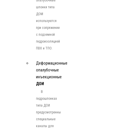
опалубочные
шпонки типа
ДОМ
используются
при сопряжении
с подземной
гидроизоляцией
ПВХ и ТПО.
Деформационные
опалубочные
инъекционные
ДОИ
В
гидрошпонках
типа ДОИ
предусмотренны
специальные
каналы для