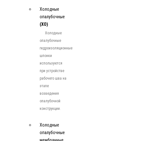
Холодные
опалубочные
(ХО)
Холодные
опалубочные
гидроизоляционные
шпонки
используются
при устройстве
рабочего шва на
этапе
возведения
опалубочной
конструкции.
Холодные
опалубочные
мембранные