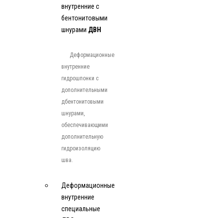
внутренние с
бентонитовыми
шнурами
ДВН
Деформационные
внутренние
гидрошпонки с
дополнительными
дбентонитовыми
шнурами,
обеспечивающими
дополнительную
гидроизоляцию
шва.
Деформационные
внутренние
специальные