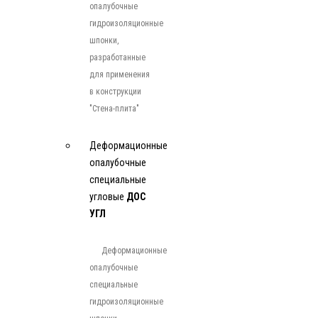
опалубочные
гидроизоляционные
шпонки,
разработанные
для применения
в конструкции
"Стена-плита"
Деформационные
опалубочные
специальные
угловые
ДОС
УГЛ
Деформационные
опалубочные
специальные
гидроизоляционные