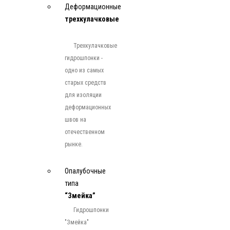
Деформационные
трехкулачковые
Трехкулачковые
гидрошпонки -
одно из самых
старых средств
для изоляции
деформационных
швов на
отечественном
рынке.
Опалубочные
типа
“Змейка”
Гидрошпонки
"Змейка"