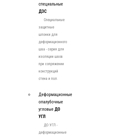
специальные
ДЗС
Специальные
защитные
шпонки для
деформационного
шва - серия для
изоляции швов
при сопряжении
конструкций
стена и пол.
Деформационные
опалубочные
угловые
ДО
УГЛ
ДО УГЛ -
деформационные