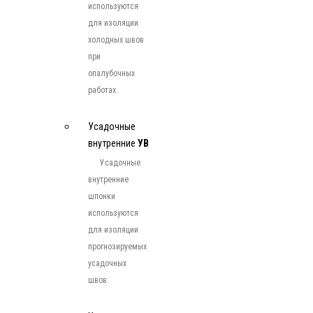
используются
для изоляции
холодных швов
при
опалубочных
работах.
Усадочные
внутренние
УВ
Усадочные
внутренние
шпонки
используются
для изоляции
прогнозируемых
усадочных
швов.