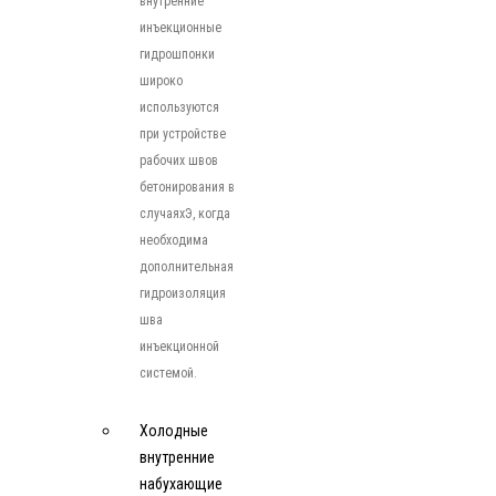
внутренние
инъекционные
гидрошпонки
широко
используются
при устройстве
рабочих швов
бетонирования в
случаяхЭ, когда
необходима
дополнительная
гидроизоляция
шва
инъекционной
системой.
Холодные
внутренние
набухающие