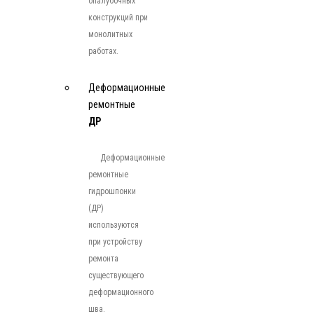
опалубочных
конструкций при
монолитных
работах.
Деформационные
ремонтные
ДР
Деформационные
ремонтные
гидрошпонки
(ДР)
используются
при устройству
ремонта
существующего
деформационного
шва.