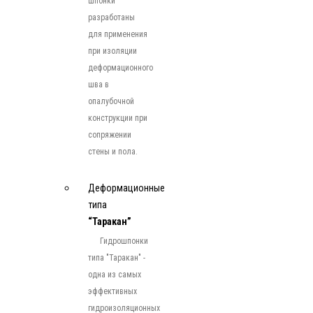
шпонки
разработаны
для применения
при изоляции
деформационного
шва в
опалубочной
конструкции при
сопряжении
стены и пола.
Деформационные
типа
“Таракан”
Гидрошпонки
типа "Таракан" -
одна из самых
эффективных
гидроизоляционных